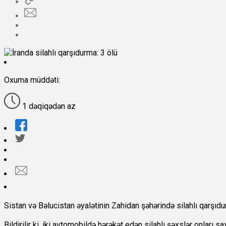
Oxuma müddəti:
1 dəqiqədən az
Sistan və Bəlucistan əyalətinin Zahidan şəhərində silahlı qarşıd
Bildirilir ki, iki avtomobildə hərəkət edən silahlı şəxslər onları s