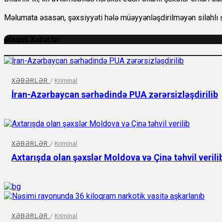
Məlumata əsasən, şəxsiyyəti hələ müəyyənləşdirilməyən silahlı 
Əlaqəli Xəbərlər
XƏBƏRLƏR
/
Kriminal
İran-Azərbaycan sərhədində PUA zərərsizləşdirilib
XƏBƏRLƏR
/
Kriminal
Axtarışda olan şəxslər Moldova və Çinə təhvil verili
XƏBƏRLƏR
/
Kriminal