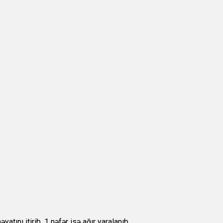
atını itirib, 1 nəfər isə ağır yaralanıb.