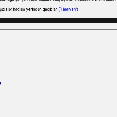
şəxslər hadisə yerindən qaçıblar.
(“Haalvsh")
b