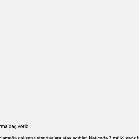
urma baş verib.
axlamağa çalışan vətəndaşlara atəş açıblar. Nəticədə 3 mülki şəxs həy