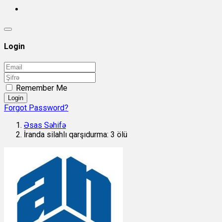
Login
Remember Me
Login
Forgot Password?
Əsas Səhifə
İranda silahlı qarşıdurma: 3 ölü