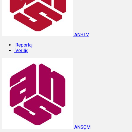
ANSTV
Reportaj
Veriliş
ANSÇM