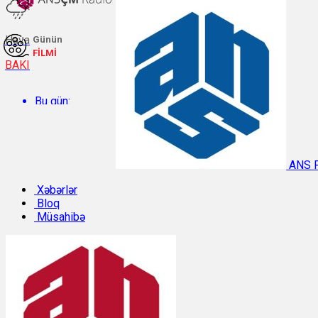
Hava
Günün
FİLMİ
BAKI
Bu gün:
Temperatur: 26.5°C. Rütubət: 64%.
ANS 
Sabah:
Xəbərlər
Bloq
Müsahibə
Temperatur: 29.8°C. Rütubət: 49%.