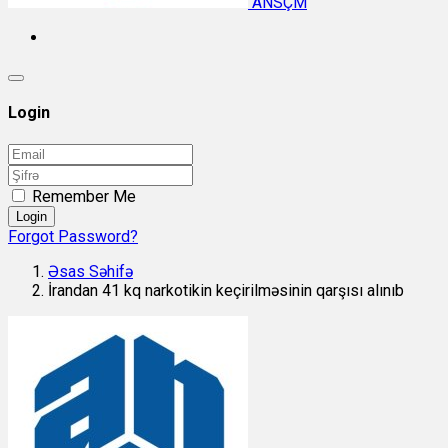
ANSÇM
Login
Remember Me
Login
Forgot Password?
Əsas Səhifə
İrandan 41 kq narkotikin keçirilməsinin qarşısı alınıb