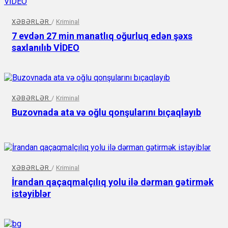
XƏBƏRLƏR
/
Kriminal
7 evdən 27 min manatlıq oğurluq edən şəxs
saxlanılıb VİDEO
XƏBƏRLƏR
/
Kriminal
Buzovnada ata və oğlu qonşularını bıçaqlayıb
XƏBƏRLƏR
/
Kriminal
İrandan qaçaqmalçılıq yolu ilə dərman gətirmək
istəyiblər