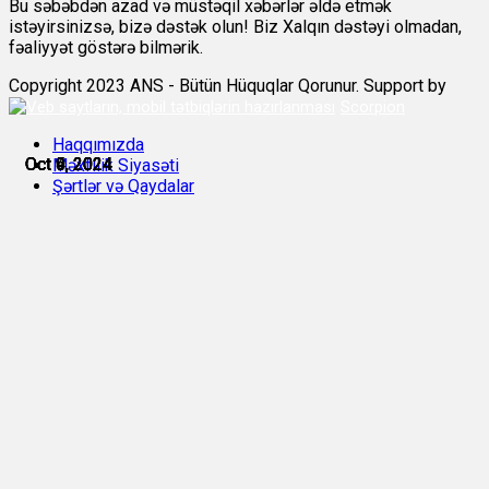
Bu səbəbdən azad və müstəqil xəbərlər əldə etmək
istəyirsinizsə, bizə dəstək olun! Biz Xalqın dəstəyi olmadan,
fəaliyyət göstərə bilmərik.
Copyright 2023 ANS - Bütün Hüquqlar Qorunur. Support by
Scorpion
Haqqımızda
Oct 4, 2024
Oct 5, 2024
Oct 6, 2024
Oct 9, 2024
Oct 9, 2024
Oct 9, 2024
Məxfilik Siyasəti
Şərtlər və Qaydalar