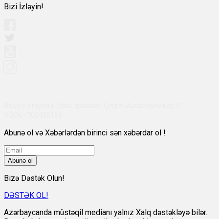
Bizi İzləyin!
Abşeron rayonu, Qobu qəsəbəsi, Çingiz Mustafayev küç 311,
VÖEN:1700455151
Abunə ol və Xəbərlərdən birinci sən xəbərdar ol !
Abunə ol
Bizə Dəstək Olun!
DƏSTƏK OL!
Azərbaycanda müstəqil medianı yalnız Xalq dəstəkləyə bilər.