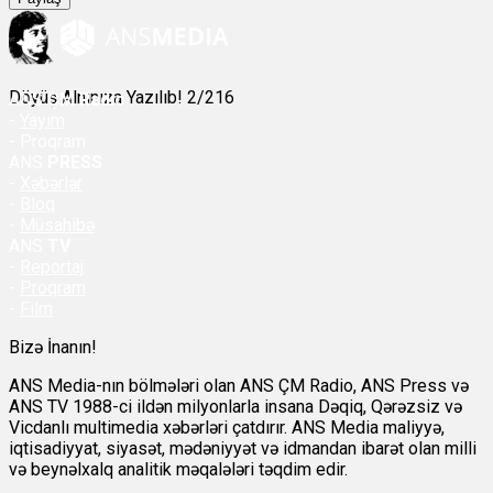
Döyüş Alnınıza Yazılıb! 2/216
ANS
ÇM Radio
-
Yayım
- Proqram
ANS
PRESS
-
Xəbərlər
-
Bloq
-
Müsahibə
ANS
TV
-
Reportaj
-
Proqram
-
Film
Bizə İnanın!
ANS Media-nın bölmələri olan ANS ÇM Radio, ANS Press və
ANS TV 1988-ci ildən milyonlarla insana Dəqiq, Qərəzsiz və
Vicdanlı multimedia xəbərləri çatdırır. ANS Media maliyyə,
iqtisadiyyat, siyasət, mədəniyyət və idmandan ibarət olan milli
və beynəlxalq analitik məqalələri təqdim edir.