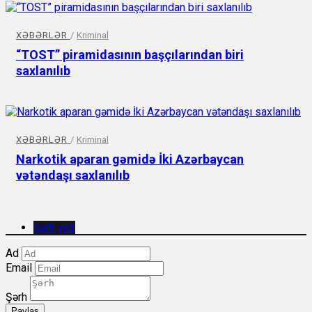
XƏBƏRLƏR
/
Kriminal
“TOST” piramidasının başçılarından biri
saxlanılıb
XƏBƏRLƏR
/
Kriminal
Narkotik aparan gəmidə İki Azərbaycan
vətəndaşı saxlanılıb
Şərh yaz
Ad
Email
Şərh
Paylaş