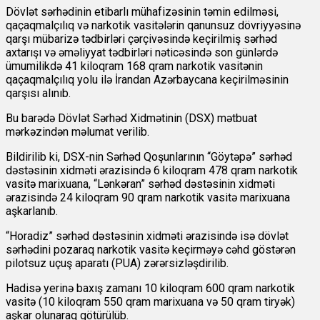
Dövlət sərhədinin etibarlı mühafizəsinin təmin edilməsi,
qaçaqmalçılıq və narkotik vasitələrin qanunsuz dövriyyəsinə
qarşı mübarizə tədbirləri çərçivəsində keçirilmiş sərhəd
axtarışı və əməliyyat tədbirləri nəticəsində son günlərdə
ümumilikdə 41 kiloqram 168 qram narkotik vasitənin
qaçaqmalçılıq yolu ilə İrandan Azərbaycana keçirilməsinin
qarşısı alınıb.
Bu barədə Dövlət Sərhəd Xidmətinin (DSX) mətbuat
mərkəzindən məlumat verilib.
Bildirilib ki, DSX-nin Sərhəd Qoşunlarının “Göytəpə” sərhəd
dəstəsinin xidməti ərazisində 6 kiloqram 478 qram narkotik
vasitə marixuana, “Lənkəran” sərhəd dəstəsinin xidməti
ərazisində 24 kiloqram 90 qram narkotik vasitə marixuana
aşkarlanıb.
“Horadiz” sərhəd dəstəsinin xidməti ərazisində isə dövlət
sərhədini pozaraq narkotik vasitə keçirməyə cəhd göstərən
pilotsuz uçuş aparatı (PUA) zərərsizləşdirilib.
Hadisə yerinə baxış zamanı 10 kiloqram 600 qram narkotik
vasitə (10 kiloqram 550 qram marixuana və 50 qram tiryək)
aşkar olunaraq götürülüb.