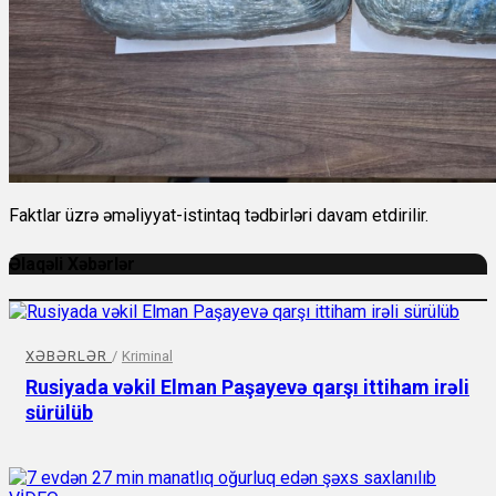
Faktlar üzrə əməliyyat-istintaq tədbirləri davam etdirilir.
Əlaqəli Xəbərlər
XƏBƏRLƏR
/
Kriminal
Rusiyada vəkil Elman Paşayevə qarşı ittiham irəli
sürülüb