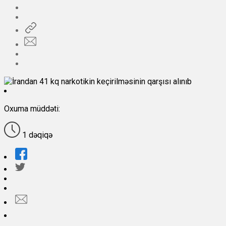
Oxuma müddəti:
1 dəqiqə