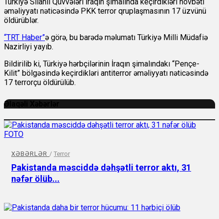
Türkiyə Silahlı Qüvvələri İraqın şimalında keçirdikləri növbəti
əməliyyatı nəticəsində PKK terror qruplaşmasının 17 üzvünü
öldürüblər.
“TRT Haber”
ə görə, bu barədə məlumatı Türkiyə Milli Müdafiə
Nazirliyi yayıb.
Bildirilib ki, Türkiyə hərbçilərinin İraqın şimalındakı “Pençe-
Kilit” bölgəsində keçirdikləri antiterror əməliyyatı nəticəsində
17 terrorçu öldürülüb.
Əlaqəli Xəbərlər
XƏBƏRLƏR
/
Terror
Pakistanda məsciddə dəhşətli terror aktı, 31
nəfər ölüb...