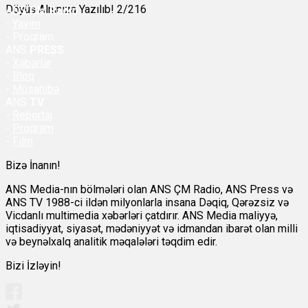
Döyüş Alnınıza Yazılıb! 2/216
ANS
ÇM Radio
-
Yayım
- Proqram
ANS
PRESS
-
Xəbərlər
-
Bloq
-
Müsahibə
ANS
TV
-
Reportaj
-
Proqram
-
Film
Bizə İnanın!
ANS Media-nın bölmələri olan ANS ÇM Radio, ANS Press və
ANS TV 1988-ci ildən milyonlarla insana Dəqiq, Qərəzsiz və
Vicdanlı multimedia xəbərləri çatdırır. ANS Media maliyyə,
iqtisadiyyat, siyasət, mədəniyyət və idmandan ibarət olan milli
və beynəlxalq analitik məqalələri təqdim edir.
Bizi İzləyin!