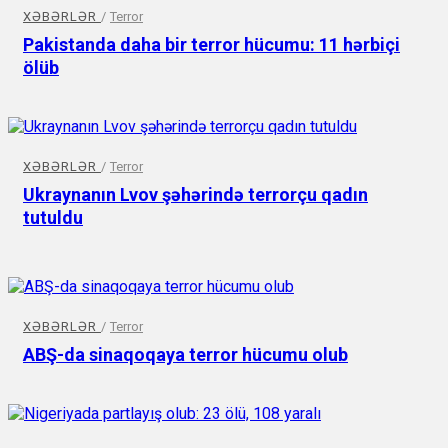
XƏBƏRLƏR
/
Terror
Pakistanda daha bir terror hücumu: 11 hərbiçi
ölüb
XƏBƏRLƏR
/
Terror
Ukraynanın Lvov şəhərində terrorçu qadın
tutuldu
XƏBƏRLƏR
/
Terror
ABŞ-da sinaqoqaya terror hücumu olub