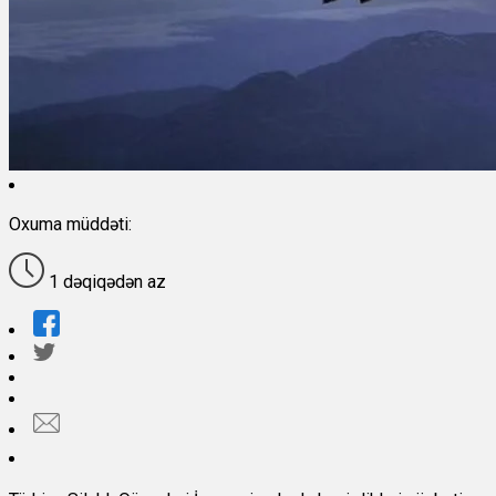
Oxuma müddəti:
1 dəqiqədən az