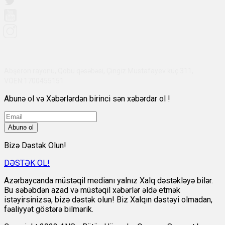
Abşeron rayonu, Qobu qəsəbəsi, Çingiz Mustafayev küç 311,
VÖEN:1700455151
Abunə ol və Xəbərlərdən birinci sən xəbərdar ol !
Abunə ol
Bizə Dəstək Olun!
DƏSTƏK OL!
Azərbaycanda müstəqil medianı yalnız Xalq dəstəkləyə bilər.
Bu səbəbdən azad və müstəqil xəbərlər əldə etmək
istəyirsinizsə, bizə dəstək olun! Biz Xalqın dəstəyi olmadan,
fəaliyyət göstərə bilmərik.