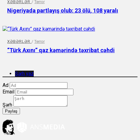
XƏBƏRLƏR
/
Terror
Nigeriyada partlayış olub: 23 ölü, 108 yaralı
XƏBƏRLƏR
/
Terror
“Türk Axını” qaz kəmərində təxribat cəhdi
Şərh yaz
Ad
Email
Şərh
Paylaş