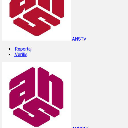
ANSTV
Reportaj
Veriliş