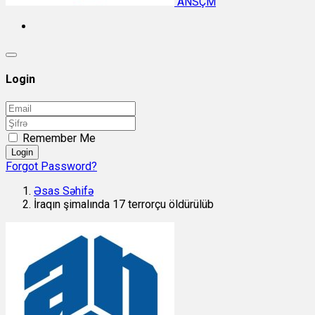
ANSÇM
Login
Remember Me
Login
Forgot Password?
Əsas Səhifə
İraqın şimalında 17 terrorçu öldürülüb