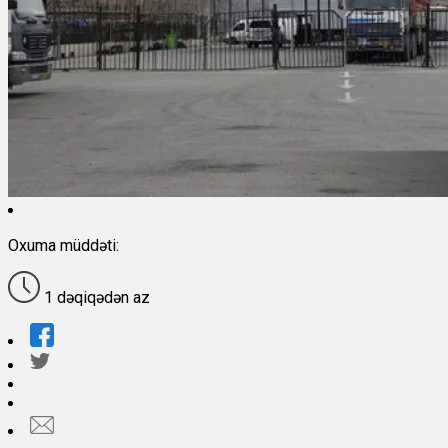
Oxuma müddəti:
1 dəqiqədən az