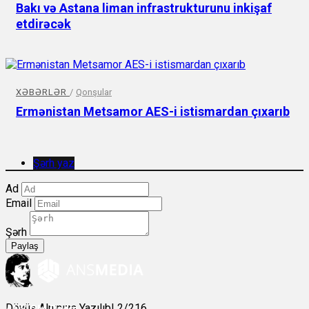
Bakı və Astana liman infrastrukturunu inkişaf
etdirəcək
XƏBƏRLƏR
/
Qonşular
Ermənistan Metsamor AES-i istismardan çıxarıb
Şərh yaz
Ad
Email
Şərh
Paylaş
Döyüş Alnınıza Yazılıb! 2/216