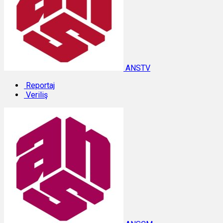
ANSTV
Reportaj
Veriliş