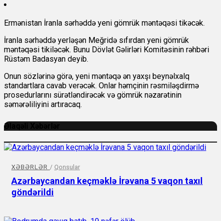
Ermənistan İranla sərhəddə yeni gömrük məntəqəsi tikəcək.
İranla sərhəddə yerləşən Meğridə sıfırdan yeni gömrük
məntəqəsi tikiləcək. Bunu Dövlət Gəlirləri Komitəsinin rəhbəri
Rüstəm Badasyan deyib.
Onun sözlərinə görə, yeni məntəqə ən yaxşı beynəlxalq
standartlara cavab verəcək. Onlar həmçinin rəsmiləşdirmə
prosedurlarını sürətləndirəcək və gömrük nəzarətinin
səmərəliliyini artıracaq.
Əlaqəli Xəbərlər
XƏBƏRLƏR
/
Qonşular
Azərbaycandan keçməklə İrəvana 5 vaqon taxıl
göndərildi