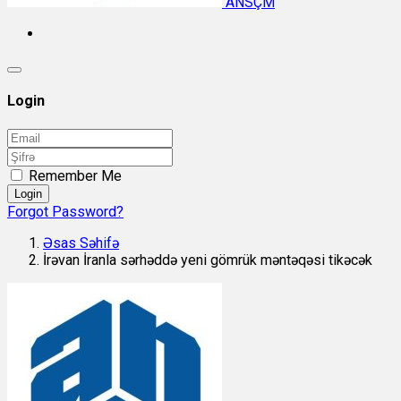
ANSÇM
Login
Remember Me
Login
Forgot Password?
Əsas Səhifə
İrəvan İranla sərhəddə yeni gömrük məntəqəsi tikəcək