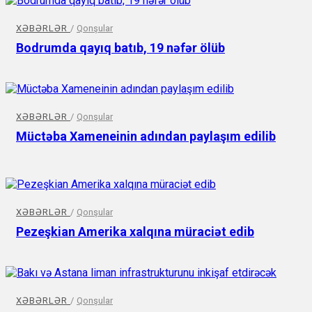
XƏBƏRLƏR
/
Qonşular
Bodrumda qayıq batıb, 19 nəfər ölüb
XƏBƏRLƏR
/
Qonşular
Müctəba Xameneinin adından paylaşım edilib
XƏBƏRLƏR
/
Qonşular
Pezeşkian Amerika xalqına müraciət edib
XƏBƏRLƏR
/
Qonşular