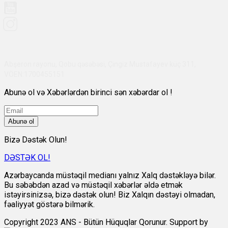
Abşeron rayonu, Qobu qəsəbəsi, Çingiz Mustafayev küç 311,
VÖEN:1700455151
Abunə ol və Xəbərlərdən birinci sən xəbərdar ol !
Abunə ol
Bizə Dəstək Olun!
DƏSTƏK OL!
Azərbaycanda müstəqil medianı yalnız Xalq dəstəkləyə bilər.
Bu səbəbdən azad və müstəqil xəbərlər əldə etmək
istəyirsinizsə, bizə dəstək olun! Biz Xalqın dəstəyi olmadan,
fəaliyyət göstərə bilmərik.
Copyright 2023 ANS - Bütün Hüquqlar Qorunur. Support by