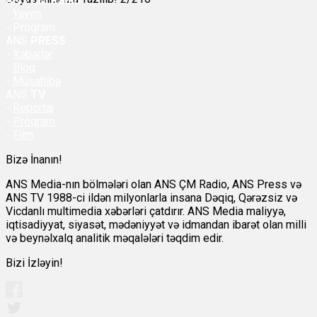
ANS
ÇM Radio
-
Yayım
- Proqram
ANS
PRESS
-
Xəbərlər
-
Bloq
-
Müsahibə
ANS
TV
-
Reportaj
-
Proqram
-
Film
Bizə İnanın!
ANS Media-nın bölmələri olan ANS ÇM Radio, ANS Press və
ANS TV 1988-ci ildən milyonlarla insana Dəqiq, Qərəzsiz və
Vicdanlı multimedia xəbərləri çatdırır. ANS Media maliyyə,
iqtisadiyyat, siyasət, mədəniyyət və idmandan ibarət olan milli
və beynəlxalq analitik məqalələri təqdim edir.
Bizi İzləyin!