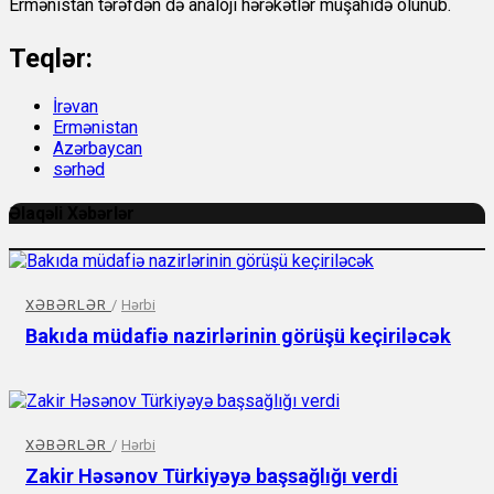
Ermənistan tərəfdən də analoji hərəkətlər müşahidə olunub.
Teqlər:
İrəvan
Ermənistan
Azərbaycan
sərhəd
Əlaqəli Xəbərlər
XƏBƏRLƏR
/
Hərbi
Bakıda müdafiə nazirlərinin görüşü keçiriləcək
XƏBƏRLƏR
/
Hərbi
Zakir Həsənov Türkiyəyə başsağlığı verdi