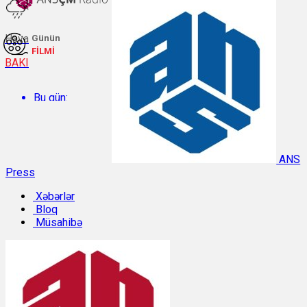
Hava
Günün
FİLMİ
BAKI
Bu gün:
Temperatur: 29°C. Rütubət: 50%.
ANS
Press
Sabah:
Xəbərlər
Bloq
Temperatur: 29.4°C. Rütubət: 52%.
Müsahibə