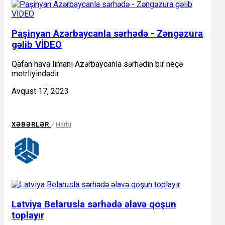
Paşinyan Azərbaycanla sərhədə - Zəngəzura
gəlib VİDEO
Qafan hava limanı Azərbaycanla sərhədin bir neçə
metrliyindədir
Avqust 17, 2023
XƏBƏRLƏR
/
Hərbi
Latviya Belarusla sərhədə əlavə qoşun
toplayır