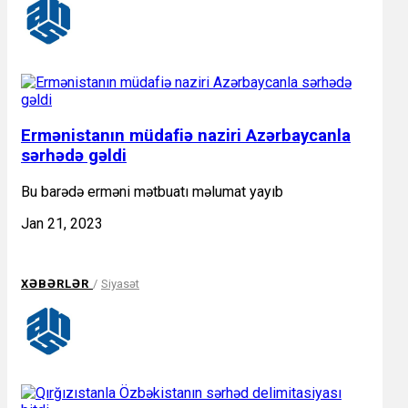
Ermənistanın müdafiə naziri Azərbaycanla
sərhədə gəldi
Bu barədə erməni mətbuatı məlumat yayıb
Jan 21, 2023
XƏBƏRLƏR
/
Siyasət