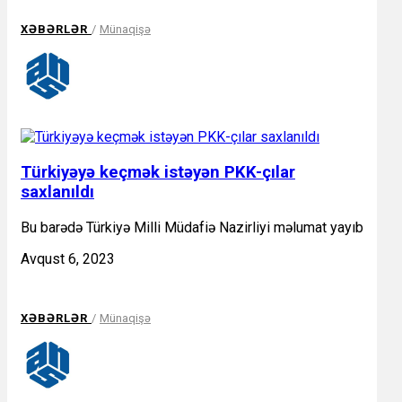
XƏBƏRLƏR
/
Münaqişə
Türkiyəyə keçmək istəyən PKK-çılar
saxlanıldı
Bu barədə Türkiyə Milli Müdafiə Nazirliyi məlumat yayıb
Avqust 6, 2023
XƏBƏRLƏR
/
Münaqişə