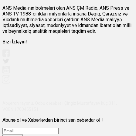
ANS Media-nın bölmələri olan ANS ÇM Radio, ANS Press və
ANS TV 1988-ci ildən milyonlarla insana Dəqiq, Qərəzsiz və
Vicdanlı multimedia xəbərləri çatdırır. ANS Media maliyyə,
iqtisadiyyat, siyasət, mədəniyyət və idmandan ibarət olan milli
və beynəlxalq analitik məqalələri təqdim edir.
Bizi İzləyin!
Abşeron rayonu, Qobu qəsəbəsi, Çingiz Mustafayev küç 311,
VÖEN:1700455151
Abunə ol və Xəbərlərdən birinci sən xəbərdar ol !