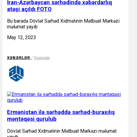
İran-Azərbaycan sərhədində xəbərdarlıq
atəşi açıldı FOTO
Bu barədə Dövlət Sərhəd Xidmətinin Mətbuat Mərkəzi
məlumat yayıb
May 12, 2023
XƏBƏRLƏR
/
Qonşular
Ermənistan ilə sərhəddə sərhəd-buraxılış
məntəqəsi qurulub
Dövlət Sərhəd Xidmətinin Mətbuat Mərkəzi məlumat
yayıb