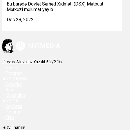
Bu barədə Dövlət Sərhəd Xidməti (DSX) Mətbuat
Mərkəzi məlumat yayıb
Dec 28, 2022
Döyüş Alnınıza Yazılıb! 2/216
ANS
ÇM Radio
-
Yayım
- Proqram
ANS
PRESS
-
Xəbərlər
-
Bloq
-
Müsahibə
ANS
TV
-
Reportaj
-
Proqram
-
Film
Bizə İnanın!