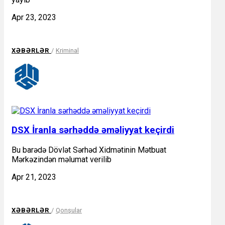
Apr 23, 2023
XƏBƏRLƏR
/
Kriminal
DSX İranla sərhəddə əməliyyat keçirdi
Bu barədə Dövlət Sərhəd Xidmətinin Mətbuat
Mərkəzindən məlumat verilib
Apr 21, 2023
XƏBƏRLƏR
/
Qonşular