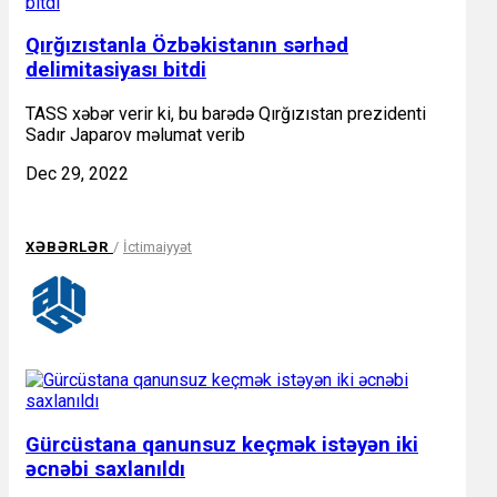
Qırğızıstanla Özbəkistanın sərhəd
delimitasiyası bitdi
TASS xəbər verir ki, bu barədə Qırğızıstan prezidenti
Sadır Japarov məlumat verib
Dec 29, 2022
XƏBƏRLƏR
/
İctimaiyyət
Gürcüstana qanunsuz keçmək istəyən iki
əcnəbi saxlanıldı