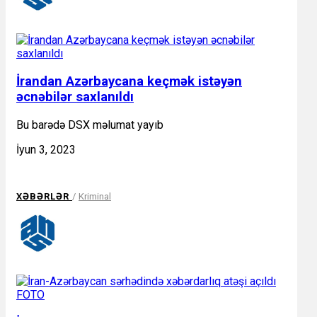
İrandan Azərbaycana keçmək istəyən
əcnəbilər saxlanıldı
Bu barədə DSX məlumat yayıb
İyun 3, 2023
XƏBƏRLƏR
/
Kriminal