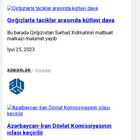
Qırğızlarla taciklər arasında kütləvi dava
Bu barədə Qırğızıstan Sərhəd Xidmətinin mətbuat
mərkəzi məlumat yayıb
İyul 25, 2023
XƏBƏRLƏR
/
Qonşular
Azərbaycan-İran Dövlət Komissiyasının
iclası keçirilir