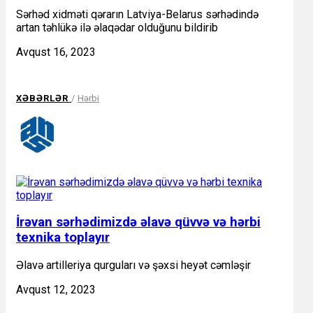
Sərhəd xidməti qərarın Latviya-Belarus sərhədində
artan təhlükə ilə əlaqədar olduğunu bildirib
Avqust 16, 2023
XƏBƏRLƏR
/
Hərbi
İrəvan sərhədimizdə əlavə qüvvə və hərbi
texnika toplayır
Əlavə artilleriya qurguları və şəxsi heyət cəmləşir
Avqust 12, 2023