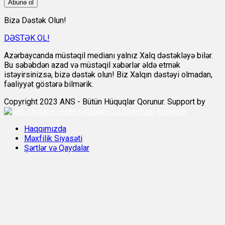
Abunə ol
Bizə Dəstək Olun!
DƏSTƏK OL!
Azərbaycanda müstəqil medianı yalnız Xalq dəstəkləyə bilər.
Bu səbəbdən azad və müstəqil xəbərlər əldə etmək
istəyirsinizsə, bizə dəstək olun! Biz Xalqın dəstəyi olmadan,
fəaliyyət göstərə bilmərik.
Copyright 2023 ANS - Bütün Hüquqlar Qorunur. Support by
Scorpion
Haqqımızda
Məxfilik Siyasəti
Şərtlər və Qaydalar