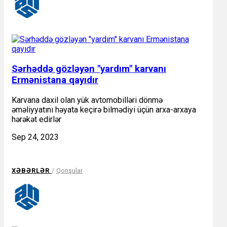
Sərhəddə gözləyən "yardım" karvanı
Ermənistana qayıdır
Karvana daxil olan yük avtomobilləri dönmə
əməliyyatını həyata keçirə bilmədiyi üçün arxa-arxaya
hərəkət edirlər
Sep 24, 2023
XƏBƏRLƏR
/
Qonşular