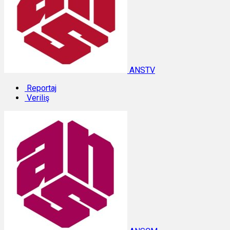
ANSTV
Reportaj
Veriliş