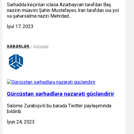
Sərhəddə keçirilən iclasa Azərbaycan tərəfdən Baş
nazirin müavini Şahin Mustafayev, İran tərəfdən isə yol
və şəhərsalma naziri Mehrdad...
İyul 17, 2023
XƏBƏRLƏR
/
Qonşular
Gürcüstan sərhədlərə nəzarəti gücləndirir
Salome Zurabişvili bu barədə Twitter paylaşımında
bildirib
İyun 24, 2023