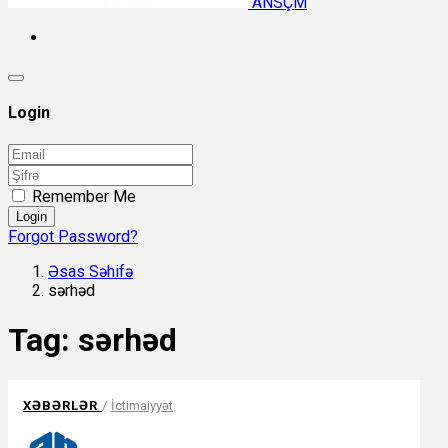
ANSÇM
Login
Remember Me
Login
Forgot Password?
Əsas Səhifə
sərhəd
Tag:
sərhəd
XƏBƏRLƏR
/
İctimaiyyət