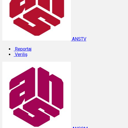
ANSTV
Reportaj
Veriliş