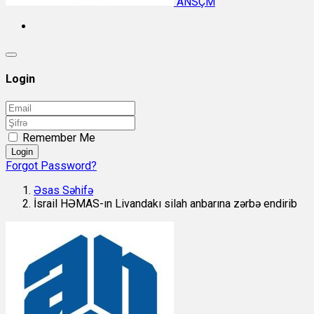
ANSÇM
Login
Remember Me
Login
Forgot Password?
Əsas Səhifə
İsrail HƏMAS-ın Livandakı silah anbarına zərbə endirib