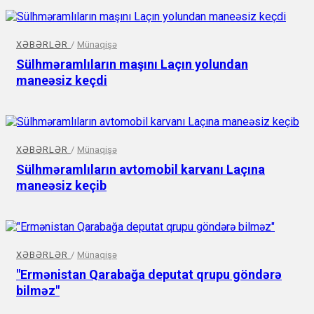
XƏBƏRLƏR
/
Münaqişə
Sülhməramlıların maşını Laçın yolundan
maneəsiz keçdi
XƏBƏRLƏR
/
Münaqişə
Sülhməramlıların avtomobil karvanı Laçına
maneəsiz keçib
XƏBƏRLƏR
/
Münaqişə
"Ermənistan Qarabağa deputat qrupu göndərə
bilməz"