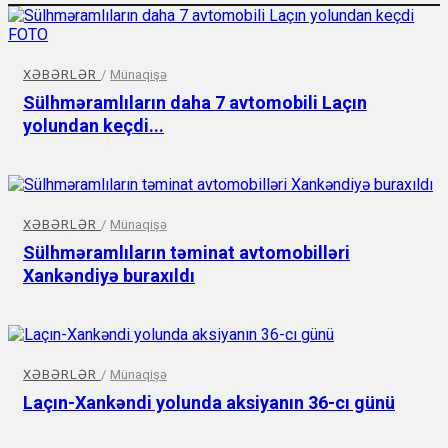
XƏBƏRLƏR
/
Münaqişə
Sülhməramlıların daha 7 avtomobili Laçın
yolundan keçdi...
XƏBƏRLƏR
/
Münaqişə
Sülhməramlıların təminat avtomobilləri
Xankəndiyə buraxıldı
XƏBƏRLƏR
/
Münaqişə
Laçın-Xankəndi yolunda aksiyanın 36-cı günü