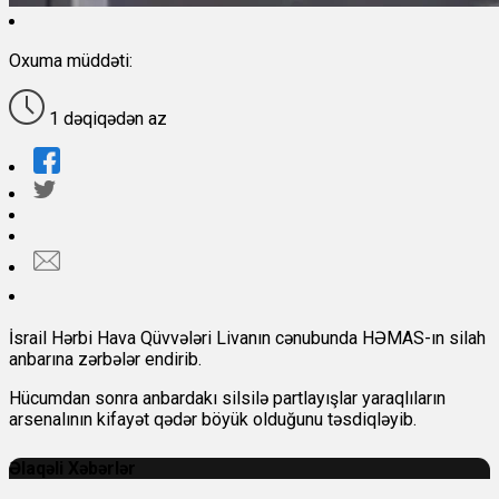
Oxuma müddəti:
1 dəqiqədən az
İsrail Hərbi Hava Qüvvələri Livanın cənubunda HƏMAS-ın silah
anbarına zərbələr endirib.
Hücumdan sonra anbardakı silsilə partlayışlar yaraqlıların
arsenalının kifayət qədər böyük olduğunu təsdiqləyib.
Əlaqəli Xəbərlər