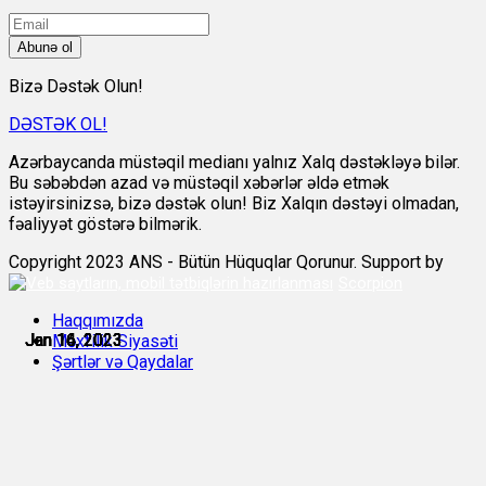
Abunə ol
Bizə Dəstək Olun!
DƏSTƏK OL!
Azərbaycanda müstəqil medianı yalnız Xalq dəstəkləyə bilər.
Bu səbəbdən azad və müstəqil xəbərlər əldə etmək
istəyirsinizsə, bizə dəstək olun! Biz Xalqın dəstəyi olmadan,
fəaliyyət göstərə bilmərik.
Copyright 2023 ANS - Bütün Hüquqlar Qorunur. Support by
Scorpion
Haqqımızda
Jan 14, 2023
Jan 14, 2023
Jan 16, 2023
Jan 16, 2023
Jan 16, 2023
Jan 16, 2023
Məxfilik Siyasəti
Şərtlər və Qaydalar