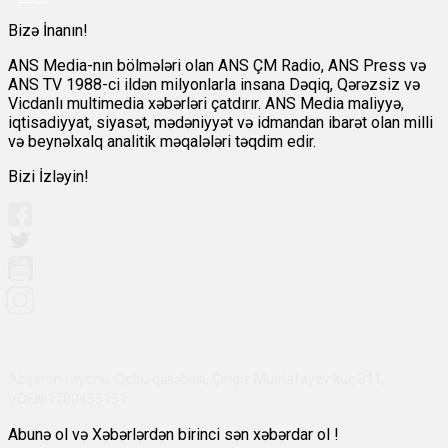
Bizə İnanın!
ANS Media-nın bölmələri olan ANS ÇM Radio, ANS Press və
ANS TV 1988-ci ildən milyonlarla insana Dəqiq, Qərəzsiz və
Vicdanlı multimedia xəbərləri çatdırır. ANS Media maliyyə,
iqtisadiyyat, siyasət, mədəniyyət və idmandan ibarət olan milli
və beynəlxalq analitik məqalələri təqdim edir.
Bizi İzləyin!
Abşeron rayonu, Qobu qəsəbəsi, Çingiz Mustafayev küç 311,
VÖEN:1700455151
Abunə ol və Xəbərlərdən birinci sən xəbərdar ol !