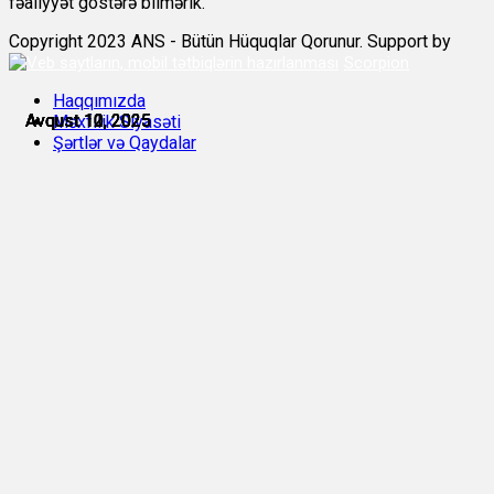
fəaliyyət göstərə bilmərik.
Copyright 2023 ANS - Bütün Hüquqlar Qorunur. Support by
Scorpion
Haqqımızda
Avqust 10, 2025
Avqust 10, 2025
Avqust 10, 2025
Avqust 11, 2025
Avqust 12, 2025
Avqust 12, 2025
Məxfilik Siyasəti
Şərtlər və Qaydalar