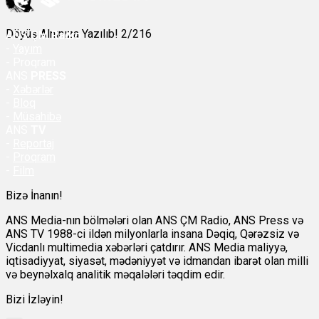
Döyüş Alnınıza Yazılıb! 2/216
ANS
ÇM Radio
-
Yayım
- Proqram
ANS
PRESS
-
Xəbərlər
-
Bloq
-
Müsahibə
ANS
TV
-
Reportaj
-
Proqram
-
Film
Bizə İnanın!
ANS Media-nın bölmələri olan ANS ÇM Radio, ANS Press və
ANS TV 1988-ci ildən milyonlarla insana Dəqiq, Qərəzsiz və
Vicdanlı multimedia xəbərləri çatdırır. ANS Media maliyyə,
iqtisadiyyat, siyasət, mədəniyyət və idmandan ibarət olan milli
və beynəlxalq analitik məqalələri təqdim edir.
Bizi İzləyin!