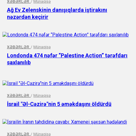
XƏBƏRLƏR
/
Münaqişə
Ağ Ev Zelenskinin danışıqlarda iştirakını
nəzərdən keçirir
XƏBƏRLƏR
/
Münaqişə
Londonda 474 nəfər “Palestine Action” tərəfdarı
saxlanılıb
XƏBƏRLƏR
/
Münaqişə
İsrail "Əl-Cəzirə"nin 5 əməkdaşını öldürdü
XƏBƏRLƏR
/
Münaqişə