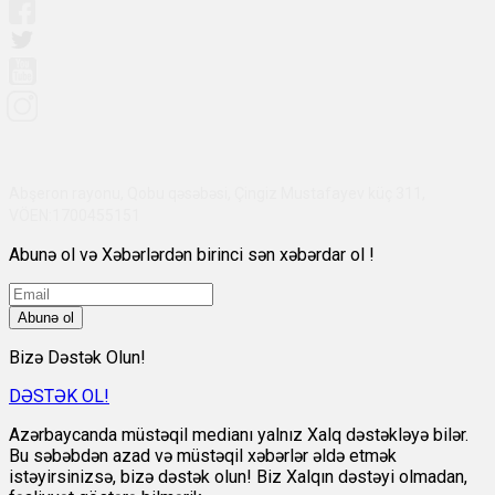
Abşeron rayonu, Qobu qəsəbəsi, Çingiz Mustafayev küç 311,
VÖEN:1700455151
Abunə ol və Xəbərlərdən birinci sən xəbərdar ol !
Abunə ol
Bizə Dəstək Olun!
DƏSTƏK OL!
Azərbaycanda müstəqil medianı yalnız Xalq dəstəkləyə bilər.
Bu səbəbdən azad və müstəqil xəbərlər əldə etmək
istəyirsinizsə, bizə dəstək olun! Biz Xalqın dəstəyi olmadan,