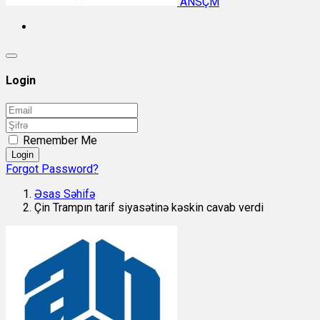
ANSÇM
Login
Remember Me
Login
Forgot Password?
Əsas Səhifə
Çin Trampın tarif siyasətinə kəskin cavab verdi