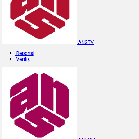
ANSTV
Reportaj
Veriliş