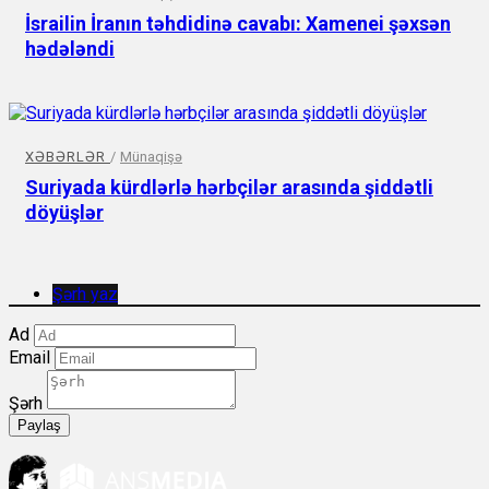
İsrailin İranın təhdidinə cavabı: Xamenei şəxsən
hədələndi
XƏBƏRLƏR
/
Münaqişə
Suriyada kürdlərlə hərbçilər arasında şiddətli
döyüşlər
Şərh yaz
Ad
Email
Şərh
Paylaş