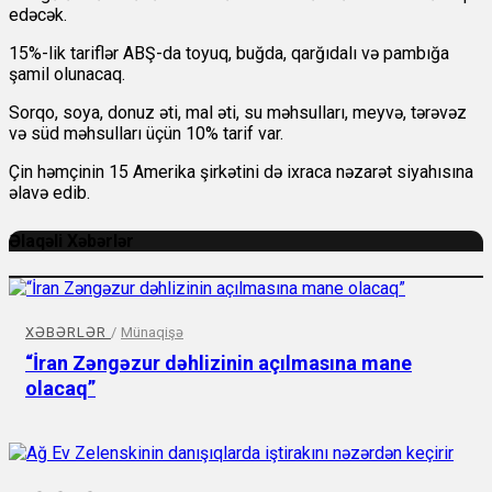
edəcək.
15%-lik tariflər ABŞ-da toyuq, buğda, qarğıdalı və pambığa
şamil olunacaq.
Sorqo, soya, donuz əti, mal əti, su məhsulları, meyvə, tərəvəz
və süd məhsulları üçün 10% tarif var.
Çin həmçinin 15 Amerika şirkətini də ixraca nəzarət siyahısına
əlavə edib.
Əlaqəli Xəbərlər
XƏBƏRLƏR
/
Münaqişə
“İran Zəngəzur dəhlizinin açılmasına mane
olacaq”