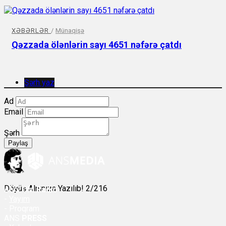
XƏBƏRLƏR
/
Münaqişə
Qəzzada ölənlərin sayı 4651 nəfərə çatdı
Şərh yaz
Ad
Email
Şərh
Paylaş
Döyüş Alnınıza Yazılıb! 2/216
ANS
ÇM Radio
-
Yayım
- Proqram
ANS
PRESS