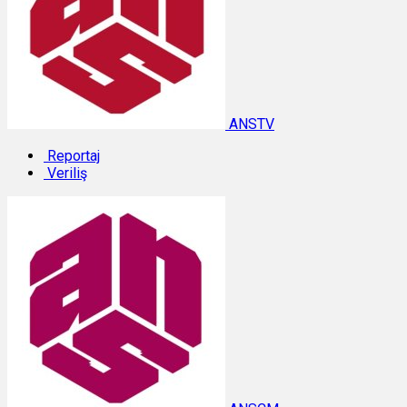
ANSTV
Reportaj
Veriliş