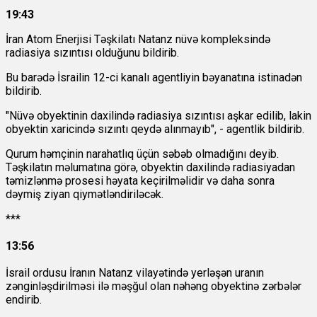
19:43
İran Atom Enerjisi Təşkilatı Natanz nüvə kompleksində
radiasiya sızıntısı olduğunu bildirib.
Bu barədə İsrailin 12-ci kanalı agentliyin bəyanatına istinadən
bildirib.
"Nüvə obyektinin daxilində radiasiya sızıntısı aşkar edilib, lakin
obyektin xaricində sızıntı qeydə alınmayıb", - agentlik bildirib.
Qurum həmçinin narahatlıq üçün səbəb olmadığını deyib.
Təşkilatın məlumatına görə, obyektin daxilində radiasiyadan
təmizlənmə prosesi həyata keçirilməlidir və daha sonra
dəymiş ziyan qiymətləndiriləcək.
***
13:56
İsrail ordusu İranın Natanz vilayətində yerləşən uranın
zənginləşdirilməsi ilə məşğul olan nəhəng obyektinə zərbələr
endirib.