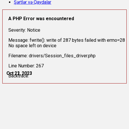
Şərtlər və Qaydalar
A PHP Error was encountered
Severity: Notice
Message: fwrite(): write of 287 bytes failed with errno=28
No space left on device
Filename: drivers/Session_files_driver.php
Line Number: 267
Oct 21, 2023
Oct 21, 2023
Oct 21, 2023
Oct 21, 2023
Oct 22, 2023
Oct 22, 2023
Backtrace: