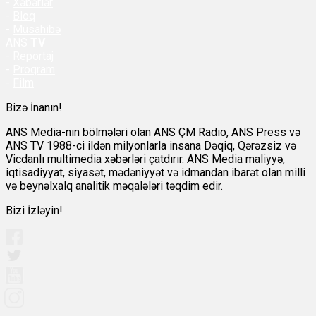
-
Xəbərlər
-
Bloq
-
Müsahibə
ANS
TV
-
Reportaj
-
Proqram
-
Film
Bizə İnanın!
ANS Media-nın bölmələri olan ANS ÇM Radio, ANS Press və
ANS TV 1988-ci ildən milyonlarla insana Dəqiq, Qərəzsiz və
Vicdanlı multimedia xəbərləri çatdırır. ANS Media maliyyə,
iqtisadiyyat, siyasət, mədəniyyət və idmandan ibarət olan milli
və beynəlxalq analitik məqalələri təqdim edir.
Bizi İzləyin!