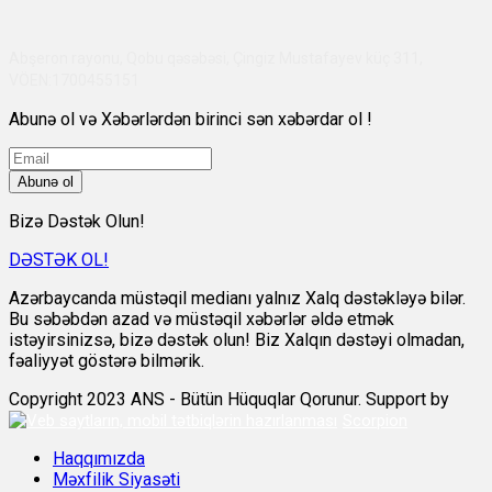
Abşeron rayonu, Qobu qəsəbəsi, Çingiz Mustafayev küç 311,
VÖEN:1700455151
Abunə ol və Xəbərlərdən birinci sən xəbərdar ol !
Abunə ol
Bizə Dəstək Olun!
DƏSTƏK OL!
Azərbaycanda müstəqil medianı yalnız Xalq dəstəkləyə bilər.
Bu səbəbdən azad və müstəqil xəbərlər əldə etmək
istəyirsinizsə, bizə dəstək olun! Biz Xalqın dəstəyi olmadan,
fəaliyyət göstərə bilmərik.
Copyright 2023 ANS - Bütün Hüquqlar Qorunur. Support by
Scorpion
Haqqımızda
Məxfilik Siyasəti