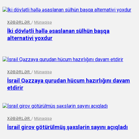
XƏBƏRLƏR
/
Münaqişə
İki dövlətli həllə əsaslanan sülhün başqa
alternativi yoxdur
XƏBƏRLƏR
/
Münaqişə
İsrail Qəzzaya qurudan hücum hazırlığını davam
etdirir
XƏBƏRLƏR
/
Münaqişə
İsrail girov götürülmüş şəxslərin sayını açıqladı