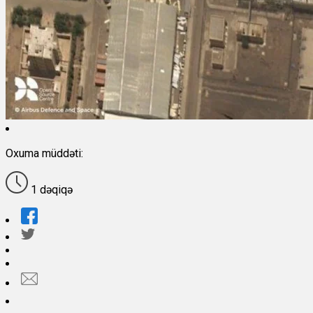
Oxuma müddəti:
1 dəqiqə