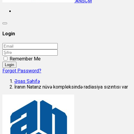
ANSÇM
Login
Remember Me
Login
Forgot Password?
Əsas Səhifə
İranın Natanz nüvə kompleksində radiasiya sızıntısı var