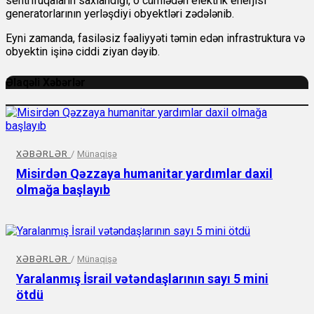
sentrifuqaların saxlandığı, o cümlədən elektrik enerjisi
generatorlarının yerləşdiyi obyektləri zədələnib.
Eyni zamanda, fasiləsiz fəaliyyəti təmin edən infrastruktura və
obyektin işinə ciddi ziyan dəyib.
Əlaqəli Xəbərlər
XƏBƏRLƏR
/
Münaqişə
Misirdən Qəzzaya humanitar yardımlar daxil
olmağa başlayıb
XƏBƏRLƏR
/
Münaqişə
Yaralanmış İsrail vətəndaşlarının sayı 5 mini
ötdü