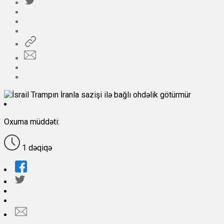
Oxuma müddəti:
1 dəqiqə