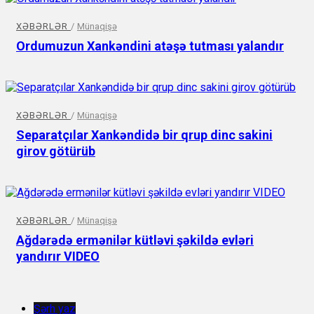
XƏBƏRLƏR
/
Münaqişə
Ordumuzun Xankəndini atəşə tutması yalandır
XƏBƏRLƏR
/
Münaqişə
Separatçılar Xankəndidə bir qrup dinc sakini
girov götürüb
XƏBƏRLƏR
/
Münaqişə
Ağdərədə ermənilər kütləvi şəkildə evləri
yandırır VIDEO
Şərh yaz