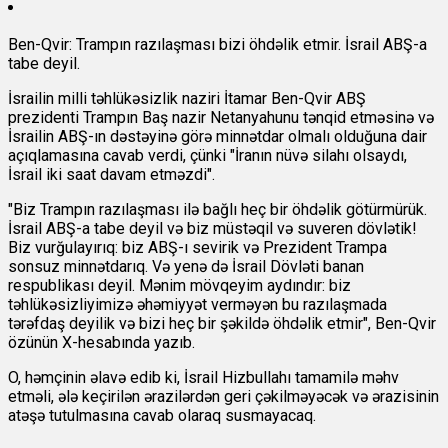
Ben-Qvir: Trampın razılaşması bizi öhdəlik etmir. İsrail ABŞ-a
tabe deyil.
İsrailin milli təhlükəsizlik naziri İtamar Ben-Qvir ABŞ
prezidenti Trampın Baş nazir Netanyahunu tənqid etməsinə və
İsrailin ABŞ-ın dəstəyinə görə minnətdar olmalı olduğuna dair
açıqlamasına cavab verdi, çünki "İranın nüvə silahı olsaydı,
İsrail iki saat davam etməzdi".
"Biz Trampın razılaşması ilə bağlı heç bir öhdəlik götürmürük.
İsrail ABŞ-a tabe deyil və biz müstəqil və suveren dövlətik!
Biz vurğulayırıq: biz ABŞ-ı sevirik və Prezident Trampa
sonsuz minnətdarıq. Və yenə də İsrail Dövləti banan
respublikası deyil. Mənim mövqeyim aydındır: biz
təhlükəsizliyimizə əhəmiyyət verməyən bu razılaşmada
tərəfdaş deyilik və bizi heç bir şəkildə öhdəlik etmir", Ben-Qvir
özünün X-hesabında yazıb.
O, həmçinin əlavə edib ki, İsrail Hizbullahı tamamilə məhv
etməli, ələ keçirilən ərazilərdən geri çəkilməyəcək və ərazisinin
atəşə tutulmasına cavab olaraq susmayacaq.