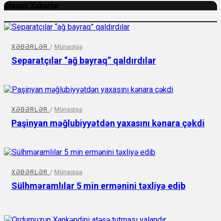
Əlaqəli Xəbərlər
XƏBƏRLƏR
/
Münaqişə
Separatçılar “ağ bayraq” qaldırdılar
XƏBƏRLƏR
/
Münaqişə
Paşinyan məğlubiyyətdən yaxasını kənara çəkdi
XƏBƏRLƏR
/
Münaqişə
Sülhməramlılar 5 min ermənini təxliyə edib