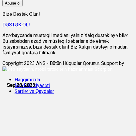
Abunə ol
Bizə Dəstək Olun!
DƏSTƏK OL!
Azərbaycanda müstəqil medianı yalnız Xalq dəstəkləyə bilər.
Bu səbəbdən azad və müstəqil xəbərlər əldə etmək
istəyirsinizsə, bizə dəstək olun! Biz Xalqın dəstəyi olmadan,
fəaliyyət göstərə bilmərik.
Copyright 2023 ANS - Bütün Hüquqlar Qorunur. Support by
Scorpion
Haqqımızda
Sep 20, 2023
Sep 20, 2023
Sep 21, 2023
Sep 21, 2023
Sep 23, 2023
Sep 23, 2023
Məxfilik Siyasəti
Şərtlər və Qaydalar