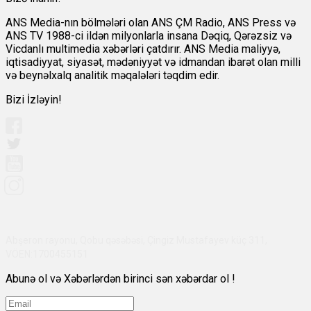
ANS Media-nın bölmələri olan ANS ÇM Radio, ANS Press və
ANS TV 1988-ci ildən milyonlarla insana Dəqiq, Qərəzsiz və
Vicdanlı multimedia xəbərləri çatdırır. ANS Media maliyyə,
iqtisadiyyat, siyasət, mədəniyyət və idmandan ibarət olan milli
və beynəlxalq analitik məqalələri təqdim edir.
Bizi İzləyin!
Abşeron rayonu, Qobu qəsəbəsi, Çingiz Mustafayev küç 311,
VÖEN:1700455151
Abunə ol və Xəbərlərdən birinci sən xəbərdar ol !