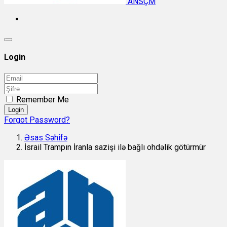
ANSÇM
Login
Remember Me
Login
Forgot Password?
Əsas Səhifə
İsrail Trampın İranla sazişi ilə bağlı ohdəlik götürmür