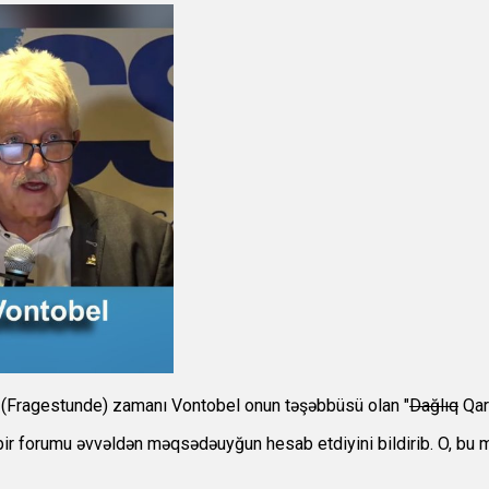
" (Fragestunde) zamanı Vontobel onun təşəbbüsü olan "
Dağlıq
Qar
r forumu əvvəldən məqsədəuyğun hesab etdiyini bildirib. O, bu mövq