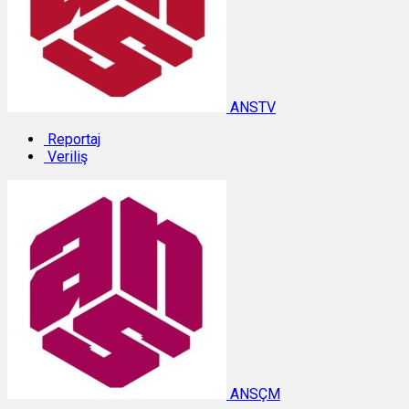
ANSTV
Reportaj
Veriliş
ANSÇM