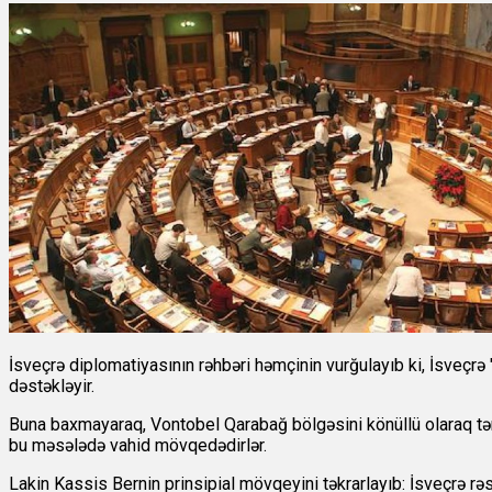
İsveçrə diplomatiyasının rəhbəri həmçinin vurğulayıb ki, İsveçrə 
dəstəkləyir.
Buna baxmayaraq, Vontobel Qarabağ bölgəsini könüllü olaraq tərk 
bu məsələdə vahid mövqedədirlər.
Lakin Kassis Bernin prinsipial mövqeyini təkrarlayıb: İsveçrə rəsm