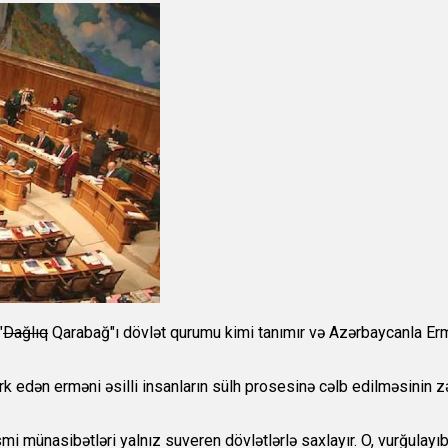
"
Dağlıq
Qarabağ"ı dövlət qurumu kimi tanımır və Azərbaycanla Erm
edən erməni əsilli insanların sülh prosesinə cəlb edilməsinin zəru
i münasibətləri yalnız suveren dövlətlərlə saxlayır. O, vurğulayıb 