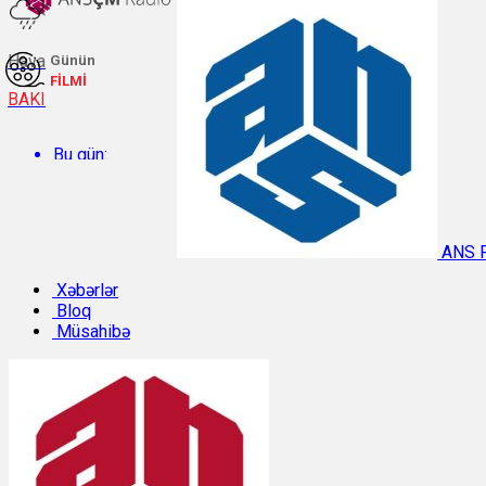
Hava
Günün
FİLMİ
BAKI
Bu gün:
Temperatur: 27.4°C. Rütubət: 63%.
ANS 
Sabah:
Xəbərlər
Bloq
Müsahibə
Temperatur: 28.6°C. Rütubət: 55%.