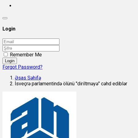
Login
Remember Me
Login
Forgot Password?
Əsas Səhifə
İsveçrə parlamentində ölünü "diriltməyə" cəhd ediblər