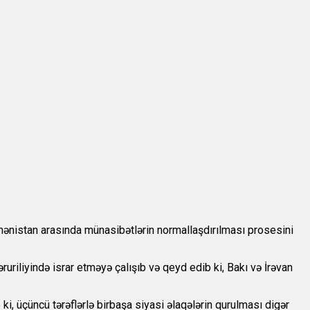
ənistan arasında münasibətlərin normallaşdırılması prosesini
riliyində israr etməyə çalışıb və qeyd edib ki, Bakı və İrəvan
ki, üçüncü tərəflərlə birbaşa siyasi əlaqələrin qurulması digər