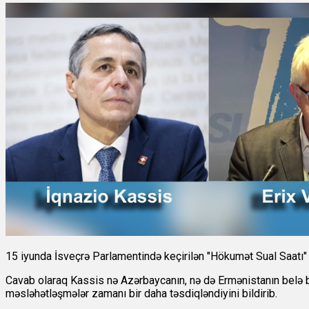
15 iyunda İsveçrə Parlamentində keçirilən "Hökumət Sual Saatı
Cavab olaraq Kassis nə Azərbaycanın, nə də Ermənistanın belə bi
məsləhətləşmələr zamanı bir daha təsdiqləndiyini bildirib.