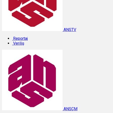
ANSTV
Reportaj
Veriliş
ANSÇM