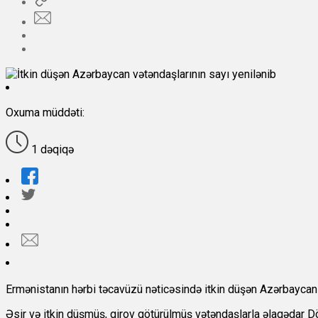
Oxuma müddəti:
1 dəqiqə
Ermənistanın hərbi təcavüzü nəticəsində itkin düşən Azərbaycan 
Əsir və itkin düşmüş, girov götürülmüş vətəndaşlarla əlaqədar D