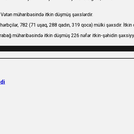
 Vətən müharibəsində itkin düşmüş şəxslərdir.
rbçilər, 782 (71 uşaq, 288 qadın, 319 qoca) mülki şəxsdir. İtkin 
abağ müharibəsində itkin düşmüş 226 nəfər itkin-şəhidin şəxsiyyət
tdi