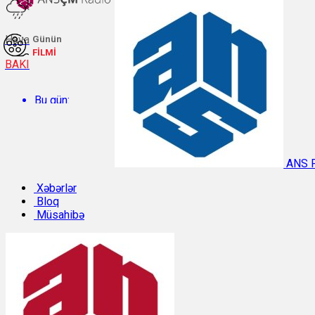
Hava
Günün
FİLMİ
BAKI
Bu gün:
Temperatur: 29.2°C. Rütubət: 57%.
ANS 
Sabah:
Xəbərlər
Bloq
Müsahibə
Temperatur: 28.8°C. Rütubət: 55%.