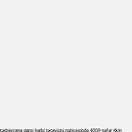
zərbaycana qarşı hərbi təcavüzü nəticəsində 4009 nəfər itkin