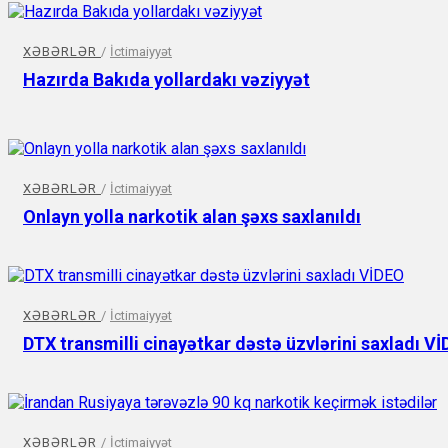
XƏBƏRLƏR
/
İctimaiyyət
Hazırda Bakıda yollardakı vəziyyət
XƏBƏRLƏR
/
İctimaiyyət
Onlayn yolla narkotik alan şəxs saxlanıldı
XƏBƏRLƏR
/
İctimaiyyət
DTX transmilli cinayətkar dəstə üzvlərini saxladı V
XƏBƏRLƏR
/
İctimaiyyət