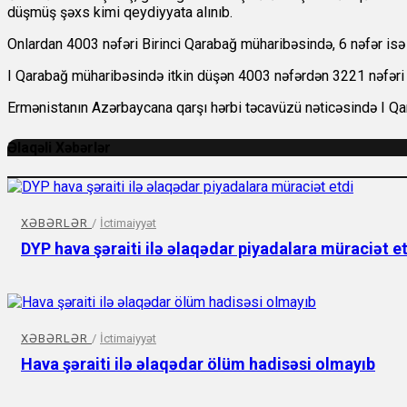
düşmüş şəxs kimi qeydiyyata alınıb.
Onlardan 4003 nəfəri Birinci Qarabağ müharibəsində, 6 nəfər isə
I Qarabağ müharibəsində itkin düşən 4003 nəfərdən 3221 nəfəri hə
Ermənistanın Azərbaycana qarşı hərbi təcavüzü nəticəsində I Qar
Əlaqəli Xəbərlər
XƏBƏRLƏR
/
İctimaiyyət
DYP hava şəraiti ilə əlaqədar piyadalara müraciət e
XƏBƏRLƏR
/
İctimaiyyət
Hava şəraiti ilə əlaqədar ölüm hadisəsi olmayıb