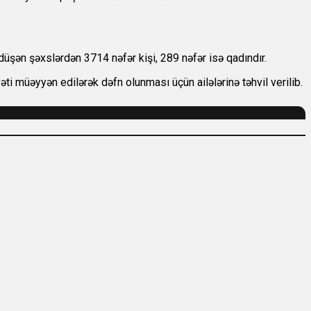
düşən şəxslərdən 3714 nəfər kişi, 289 nəfər isə qadındır.
i müəyyən edilərək dəfn olunması üçün ailələrinə təhvil verilib.