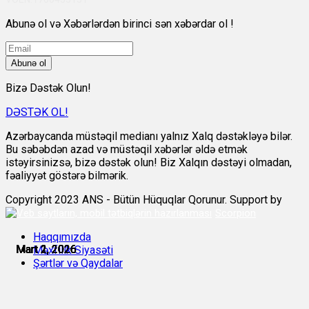
Abunə ol və Xəbərlərdən birinci sən xəbərdar ol !
Abunə ol
Bizə Dəstək Olun!
DƏSTƏK OL!
Azərbaycanda müstəqil medianı yalnız Xalq dəstəkləyə bilər.
Bu səbəbdən azad və müstəqil xəbərlər əldə etmək
istəyirsinizsə, bizə dəstək olun! Biz Xalqın dəstəyi olmadan,
fəaliyyət göstərə bilmərik.
Copyright 2023 ANS - Bütün Hüquqlar Qorunur. Support by
Scorpion
Haqqımızda
Mart 1, 2026
Mart 1, 2026
Mart 2, 2026
Mart 2, 2026
Mart 2, 2026
Mart 2, 2026
Məxfilik Siyasəti
Şərtlər və Qaydalar