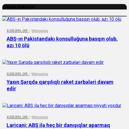
Əlaqəli Xəbərlər
XƏBƏRLƏR
/
Münaqişə
ABŞ-ın Pakistandakı konsulluğuna basqın olub,
azı 10 ölü
XƏBƏRLƏR
/
Münaqişə
Yaxın Şərqdə qarşılıqlı raket zərbələri davam
edir
XƏBƏRLƏR
/
Münaqişə
Laricani: ABŞ ilə heç bir danışıqlar aparmaq