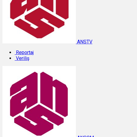
ANSTV
Reportaj
Veriliş