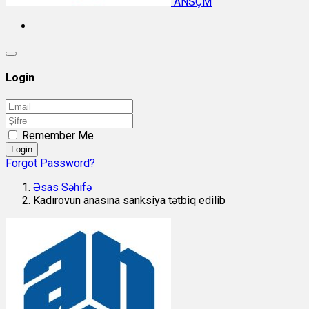
ANSÇM
Login
Remember Me
Login
Forgot Password?
Əsas Səhifə
Kadırovun anasına sanksiya tətbiq edilib