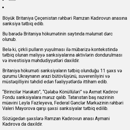
Böyük Britaniya Çeçenistan rəhbəri Ramzan Kadırovun anasına
sanksiya tətbiq edib.
Bu barədə Britaniya hökumətinin saytında məlumat dərc
olunub.
Belə ki, çirkli pulların yuyulması ilə mübarizə kontekstində
tətbiq olunan maliyyə sanksiyalarına aktivlərin dondurulması
və investisiya məhdudiyyətləri daxildir.
Britaniya hökuməti sanksiyaların tətbiq olunduğu 11 şəxs və
qurumu Ukraynanın ərazi bütövlüyünü, suverenliyini və
müstəqilliyini təhdid edən fəaliyyətlərdə ittiham edib.
“Birincilər Hərəkatı”, “Qələbə Könüllüləri” və Axmat Kadırov
Fondu sanksiyalara məruz qalıb. Tatarıstan baş nazirinin
müavini Leyla Fazleyeva, Federal Gənclər Mərkəzinin rəhbəri
Valeri Mayorova qarşı şəxsi sanksiyalar tətbiq edilib.
Sözügedən şəxslərə Ramzan Kadırovun anası Aymani
Kadırova da daxildir.