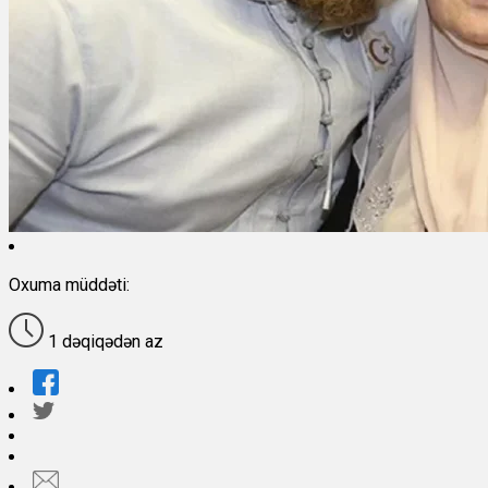
Oxuma müddəti:
1 dəqiqədən az