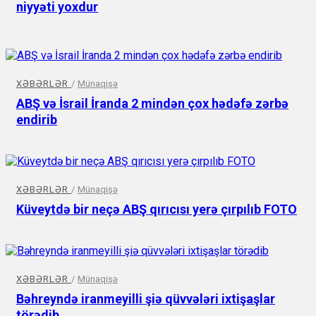
niyyəti yoxdur
XƏBƏRLƏR
/
Münaqişə
ABŞ və İsrail İranda 2 mindən çox hədəfə zərbə
endirib
XƏBƏRLƏR
/
Münaqişə
Küveytdə bir neçə ABŞ qırıcısı yerə çırpılıb FOTO
XƏBƏRLƏR
/
Münaqişə
Bəhreyndə iranmeyilli şiə qüvvələri ixtişaşlar
törədib