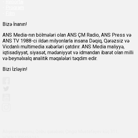
-
Reportaj
-
Proqram
-
Film
Bizə İnanın!
ANS Media-nın bölmələri olan ANS ÇM Radio, ANS Press və
ANS TV 1988-ci ildən milyonlarla insana Dəqiq, Qərəzsiz və
Vicdanlı multimedia xəbərləri çatdırır. ANS Media maliyyə,
iqtisadiyyat, siyasət, mədəniyyət və idmandan ibarət olan milli
və beynəlxalq analitik məqalələri təqdim edir.
Bizi İzləyin!
Abşeron rayonu, Qobu qəsəbəsi, Çingiz Mustafayev küç 311,
VÖEN:1700455151