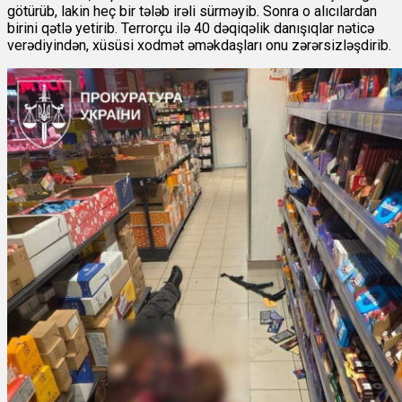
götürüb, lakin heç bir tələb irəli sürməyib. Sonra o alıcılardan
birini qətlə yetirib. Terrorçu ilə 40 dəqiqəlik danışıqlar nəticə
verədiyindən, xüsüsi xodmət əməkdaşları onu zərərsizləşdirib.