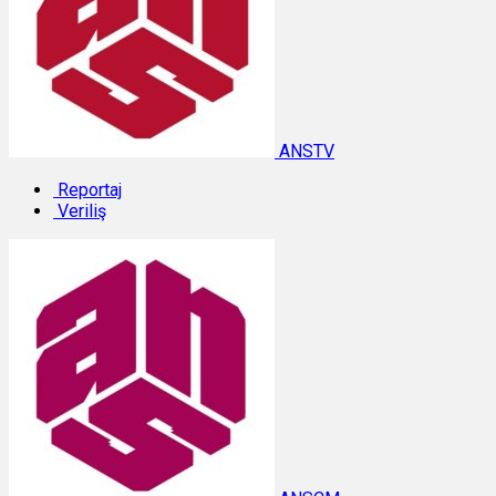
ANSTV
Reportaj
Veriliş