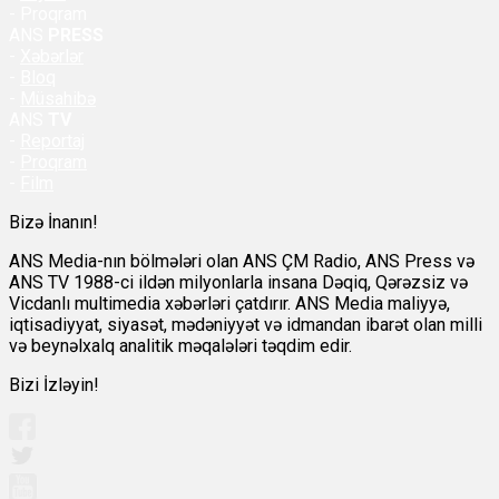
- Proqram
ANS
PRESS
-
Xəbərlər
-
Bloq
-
Müsahibə
ANS
TV
-
Reportaj
-
Proqram
-
Film
Bizə İnanın!
ANS Media-nın bölmələri olan ANS ÇM Radio, ANS Press və
ANS TV 1988-ci ildən milyonlarla insana Dəqiq, Qərəzsiz və
Vicdanlı multimedia xəbərləri çatdırır. ANS Media maliyyə,
iqtisadiyyat, siyasət, mədəniyyət və idmandan ibarət olan milli
və beynəlxalq analitik məqalələri təqdim edir.
Bizi İzləyin!