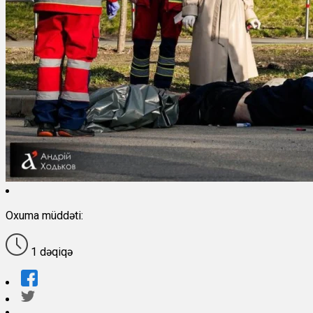
Oxuma müddəti:
1 dəqiqə