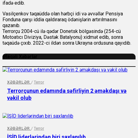
ifadə edib.
Vasilçenkov təqaüddə olan hərbçi idi və əvvəllər Pensiya
Fonduna qarşı iddia qaldıraraq ödənişlərin artırılmasını
qazanıb.
Terrorçu 2004-cü ilə qədər Donetsk bölgəsində (254-cü
Motoatıcı Diviziya, Dəstək Batalyonu) xidmət edib, sonra
təqaüdə çıxıb. 2022-ci ildən sonra Ukrayna ordusuna qayıdıb.
Əlaqəli Xəbərlər
XƏBƏRLƏR
/
Terror
Terrorçunun edamında səfirliyin 2 əməkdaşı və
vəkil olub
XƏBƏRLƏR
/
Terror
İŞİD liderlərindən biri saxlanılıb