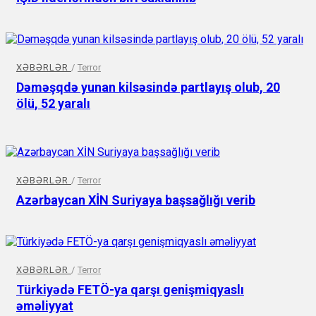
XƏBƏRLƏR
/
Terror
Dəməşqdə yunan kilsəsində partlayış olub, 20
ölü, 52 yaralı
XƏBƏRLƏR
/
Terror
Azərbaycan XİN Suriyaya başsağlığı verib
XƏBƏRLƏR
/
Terror
Türkiyədə FETÖ-ya qarşı genişmiqyaslı
əməliyyat