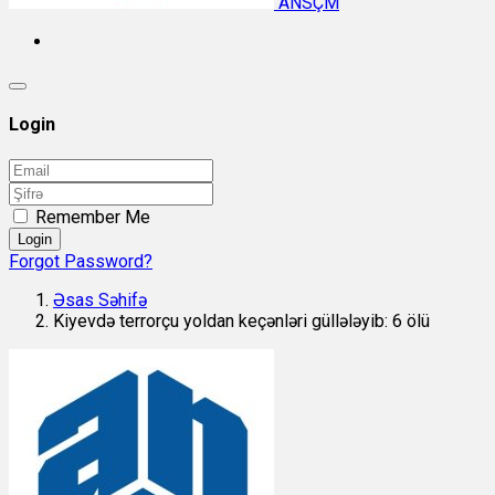
ANSÇM
Login
Remember Me
Login
Forgot Password?
Əsas Səhifə
Kiyevdə terrorçu yoldan keçənləri güllələyib: 6 ölü