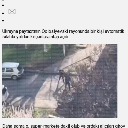
Ukrayna paytaxtının Qolosiyevski rayonunda bir kişi avtomatik
silahla yoldan keçənlərə atəş açıb.
Daha sonra o, super-marketə daxil olub və ordakı alıçıları girov