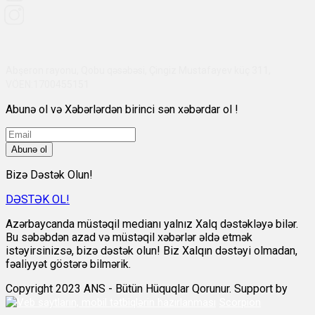
Abşeron rayonu, Qobu qəsəbəsi, Çingiz Mustafayev küç 311,
VÖEN:1700455151
Abunə ol və Xəbərlərdən birinci sən xəbərdar ol !
Abunə ol
Bizə Dəstək Olun!
DƏSTƏK OL!
Azərbaycanda müstəqil medianı yalnız Xalq dəstəkləyə bilər.
Bu səbəbdən azad və müstəqil xəbərlər əldə etmək
istəyirsinizsə, bizə dəstək olun! Biz Xalqın dəstəyi olmadan,
fəaliyyət göstərə bilmərik.
Copyright 2023 ANS - Bütün Hüquqlar Qorunur. Support by
Scorpion