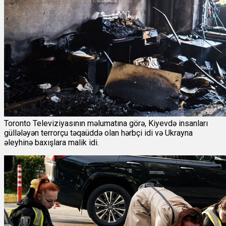
Toronto Televiziyasının məlumatına görə, Kiyevdə insanları
güllələyən terrorçu təqaüddə olan hərbçi idi və Ukrayna
əleyhinə baxışlara malik idi.