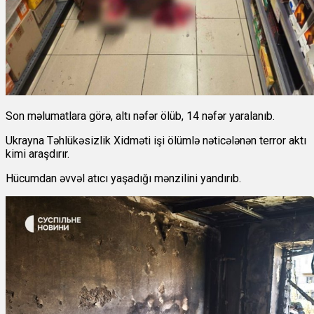
Son məlumatlara görə, altı nəfər ölüb, 14 nəfər yaralanıb.
Ukrayna Təhlükəsizlik Xidməti işi ölümlə nəticələnən terror aktı
kimi araşdırır.
Hücumdan əvvəl atıcı yaşadığı mənzilini yandırıb.