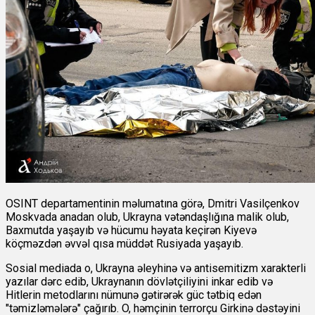
OSINT departamentinin məlumatına görə, Dmitri Vasilçenkov
Moskvada anadan olub, Ukrayna vətəndaşlığına malik olub,
Baxmutda yaşayıb və hücumu həyata keçirən Kiyevə
köçməzdən əvvəl qısa müddət Rusiyada yaşayıb.
Sosial mediada o, Ukrayna əleyhinə və antisemitizm xarakterli
yazılar dərc edib, Ukraynanın dövlətçiliyini inkar edib və
Hitlerin metodlarını nümunə gətirərək güc tətbiq edən
"təmizləmələrə" çağırıb. O, həmçinin terrorçu Girkinə dəstəyini