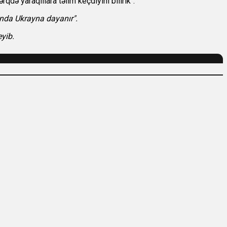
qdə yaraqlılara təlim keçdiyini bilirik".
sında Ukrayna dayanır".
eyib.