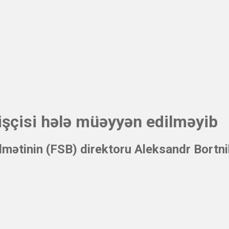
rişçisi hələ müəyyən edilməyib
dmətinin (FSB) direktoru Aleksandr Bortn