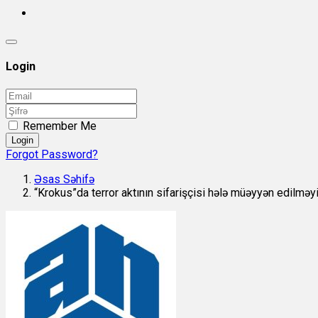
Login
Remember Me
Login
Forgot Password?
Əsas Səhifə
“Krokus”da terror aktının sifarişçisi hələ müəyyən edilməy