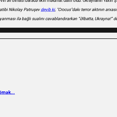
in əli olması barədə ilkin məlumat daxil olub. Ukraynanın Yaxın Şər
katibi Nikolay Patruşev
deyib ki
, "Crocus"dakı terror aktının arxa
ayanması ilə bağlı sualını cavablandırarkən “Əlbəttə, Ukrayna!” d
ömək...