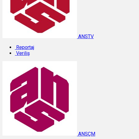
ANSTV
Reportaj
Veriliş
ANSÇM