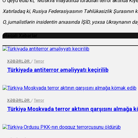
O qeyd edib ki, "Moskva vilayətində törədilən terror aktında Kiyev
Xatırladaq ki, Rusiya Federasiyasının Təhlükəsizlik Şurasının 
O, jurnalistlərin insidentin arxasında İŞİD, yoxsa Ukraynanın d
Əlaqəli Xəbərlər
XƏBƏRLƏR
/
Terror
Türkiyədə antiterror əməliyyatı keçirilib
XƏBƏRLƏR
/
Terror
Türkiyə Moskvada terror aktının qarşısını almağa k