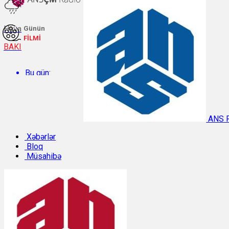
Hava
Günün
FİLMİ
BAKI
Bu gün:
Temperatur: 29.2°C. Rütubət: 57%.
ANS 
Sabah:
Xəbərlər
Bloq
Müsahibə
Temperatur: 28.8°C. Rütubət: 55%.