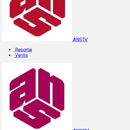
ANSTV
Reportaj
Veriliş