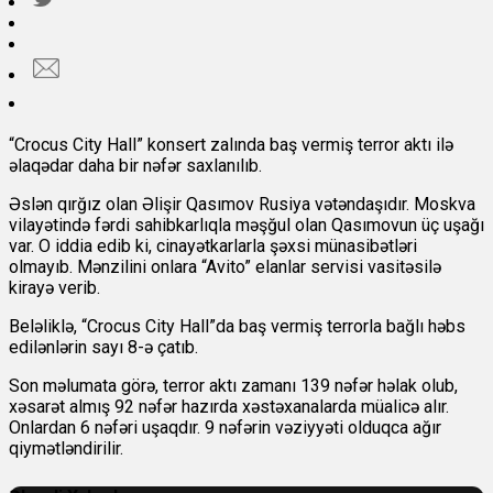
“Crocus City Hall” konsert zalında baş vermiş terror aktı ilə
əlaqədar daha bir nəfər saxlanılıb.
Əslən qırğız olan Əlişir Qasımov Rusiya vətəndaşıdır. Moskva
vilayətində fərdi sahibkarlıqla məşğul olan Qasımovun üç uşağı
var. O iddia edib ki, cinayətkarlarla şəxsi münasibətləri
olmayıb. Mənzilini onlara “Avito” elanlar servisi vasitəsilə
kirayə verib.
Beləliklə, “Crocus City Hall”da baş vermiş terrorla bağlı həbs
edilənlərin sayı 8-ə çatıb.
Son məlumata görə, terror aktı zamanı 139 nəfər həlak olub,
xəsarət almış 92 nəfər hazırda xəstəxanalarda müalicə alır.
Onlardan 6 nəfəri uşaqdır. 9 nəfərin vəziyyəti olduqca ağır
qiymətləndirilir.