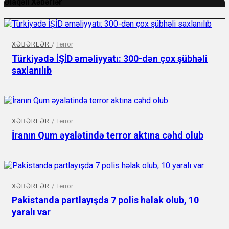
Əlaqəli Xəbərlər
XƏBƏRLƏR
/
Terror
Türkiyədə İŞİD əməliyyatı: 300-dən çox şübhəli
saxlanılıb
XƏBƏRLƏR
/
Terror
İranın Qum əyalətində terror aktına cəhd olub
XƏBƏRLƏR
/
Terror
Pakistanda partlayışda 7 polis həlak olub, 10
yaralı var