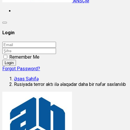
ANSÇM
Login
Remember Me
Login
Forgot Password?
Əsas Səhifə
Rusiyada terror aktı ilə əlaqədar daha bir nəfər saxlanılıb