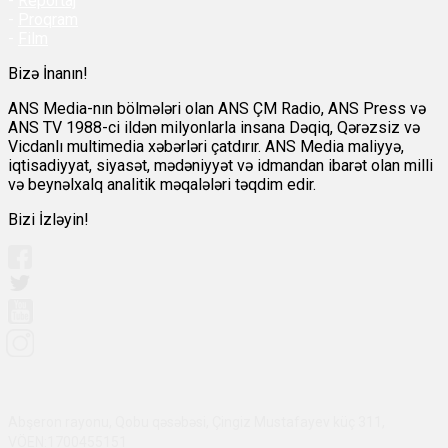
-
Reportaj
-
Proqram
-
Film
Bizə İnanın!
ANS Media-nın bölmələri olan ANS ÇM Radio, ANS Press və
ANS TV 1988-ci ildən milyonlarla insana Dəqiq, Qərəzsiz və
Vicdanlı multimedia xəbərləri çatdırır. ANS Media maliyyə,
iqtisadiyyat, siyasət, mədəniyyət və idmandan ibarət olan milli
və beynəlxalq analitik məqalələri təqdim edir.
Bizi İzləyin!
Abşeron rayonu, Qobu qəsəbəsi, Çingiz Mustafayev küç 311,
VÖEN:1700455151