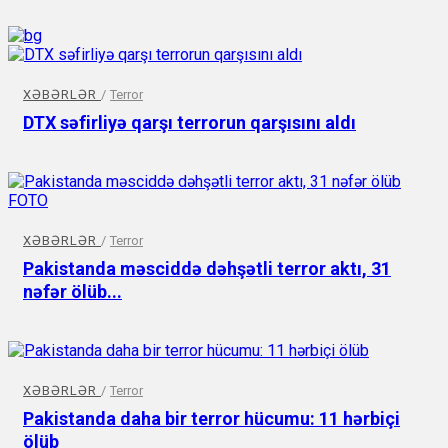
XƏBƏRLƏR
/
Terror
DTX səfirliyə qarşı terrorun qarşısını aldı
XƏBƏRLƏR
/
Terror
Pakistanda məsciddə dəhşətli terror aktı, 31
nəfər ölüb...
XƏBƏRLƏR
/
Terror
Pakistanda daha bir terror hücumu: 11 hərbiçi
ölüb