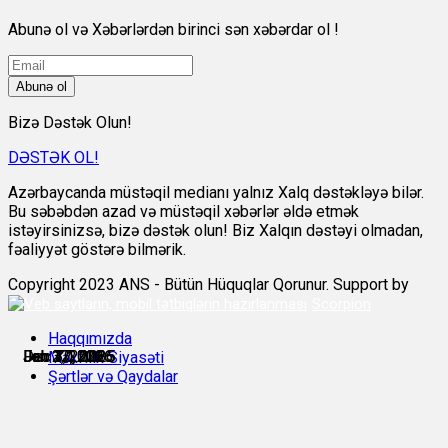
Abunə ol və Xəbərlərdən birinci sən xəbərdar ol !
Abunə ol
Bizə Dəstək Olun!
DƏSTƏK OL!
Azərbaycanda müstəqil medianı yalnız Xalq dəstəkləyə bilər.
Bu səbəbdən azad və müstəqil xəbərlər əldə etmək
istəyirsinizsə, bizə dəstək olun! Biz Xalqın dəstəyi olmadan,
fəaliyyət göstərə bilmərik.
Copyright 2023 ANS - Bütün Hüquqlar Qorunur. Support by
Scorpion
Haqqımızda
Dec 30, 2025
Jan 3, 2026
Jan 12, 2026
Jan 27, 2026
Feb 7, 2026
Feb 17, 2026
Məxfilik Siyasəti
Şərtlər və Qaydalar