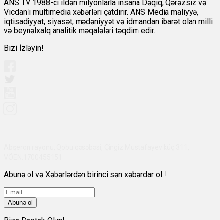
ANS TV 1988-ci ildən milyonlarla insana Dəqiq, Qərəzsiz və
Vicdanlı multimedia xəbərləri çatdırır. ANS Media maliyyə,
iqtisadiyyat, siyasət, mədəniyyət və idmandan ibarət olan milli
və beynəlxalq analitik məqalələri təqdim edir.
Bizi İzləyin!
Abşeron rayonu, Qobu qəsəbəsi, Çingiz Mustafayev küç 311,
VÖEN:1700455151
Abunə ol və Xəbərlərdən birinci sən xəbərdar ol !
Abunə ol