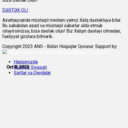
Bizə Dəstək Olun!
DƏSTƏK OL!
Azərbaycanda müstəqil medianı yalnız Xalq dəstəkləyə bilər.
Bu səbəbdən azad və müstəqil xəbərlər əldə etmək
istəyirsinizsə, bizə dəstək olun! Biz Xalqın dəstəyi olmadan,
fəaliyyət göstərə bilmərik.
Copyright 2023 ANS - Bütün Hüquqlar Qorunur. Support by
Scorpion
Haqqımızda
Oct 8, 2025
Oct 8, 2025
Oct 8, 2025
Oct 8, 2025
Oct 8, 2025
Oct 9, 2025
Məxfilik Siyasəti
Şərtlər və Qaydalar