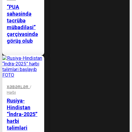
“PUA
sahəsində
təcrübə
mübadiləsi”
çərçivəsində
görüş olub
XƏBƏRLƏR
/
Hərbi
Rusiya-
Hindistan
“İndra-2025”
hərbi
təlimləri