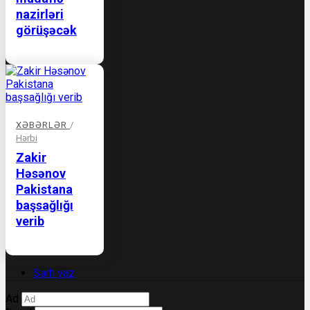
nazirləri
görüşəcək
XƏBƏRLƏR
/
Hərbi
Zakir
Həsənov
Pakistana
başsağlığı
verib
Şərh yaz
Ad