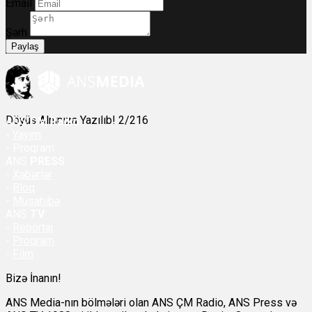
Email
Şərh
Paylaş
Döyüş Alnınıza Yazılıb! 2/216
ANS
ÇM Radio
-
Yayım
- Proqram
ANS
PRESS
-
Xəbərlər
-
Bloq
-
Müsahibə
ANS
TV
-
Reportaj
-
Proqram
-
Film
Bizə İnanın!
ANS Media-nın bölmələri olan ANS ÇM Radio, ANS Press və