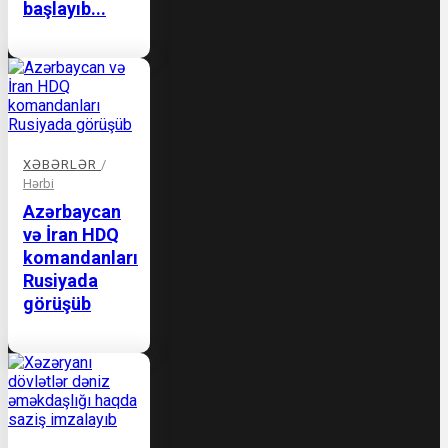
başlayıb...
XƏBƏRLƏR
/
Hərbi
Azərbaycan
və İran HDQ
komandanları
Rusiyada
görüşüb