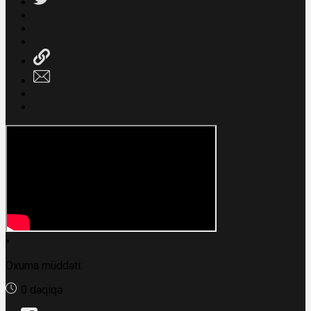
Oxuma müddəti:
0 dəqiqə