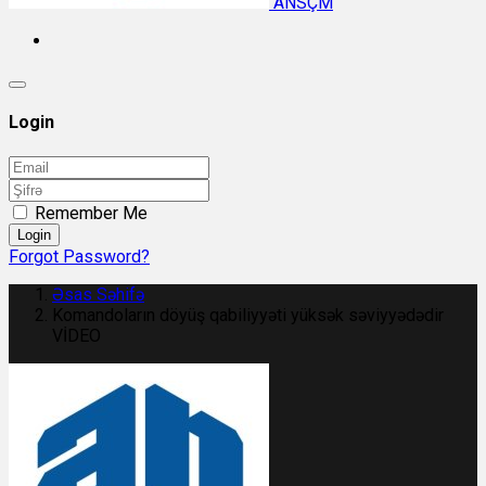
ANSÇM
Login
Remember Me
Login
Forgot Password?
Əsas Səhifə
Komandoların döyüş qabiliyyəti yüksək səviyyədədir
VİDEO