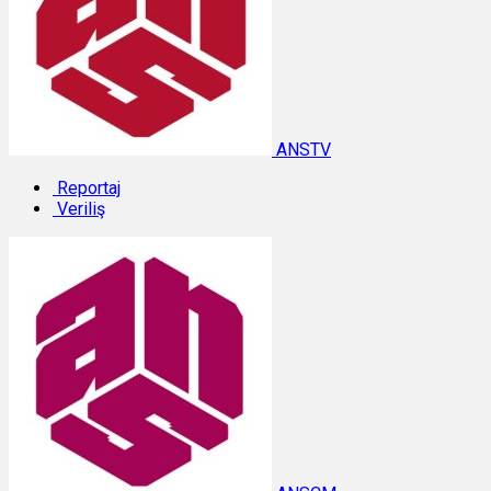
ANSTV
Reportaj
Veriliş