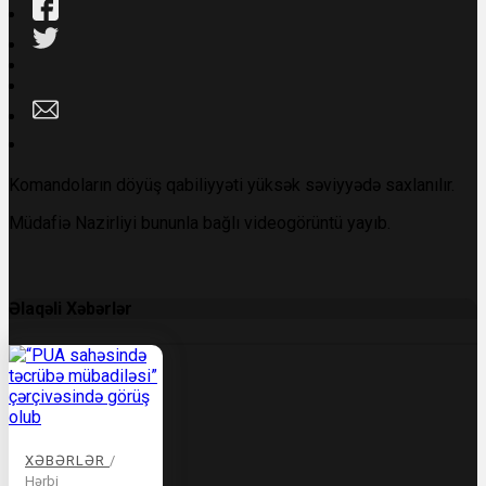
Komandoların döyüş qabiliyyəti yüksək səviyyədə saxlanılır.
Müdafiə Nazirliyi bununla bağlı videogörüntü yayıb.
Əlaqəli Xəbərlər
XƏBƏRLƏR
/
Hərbi