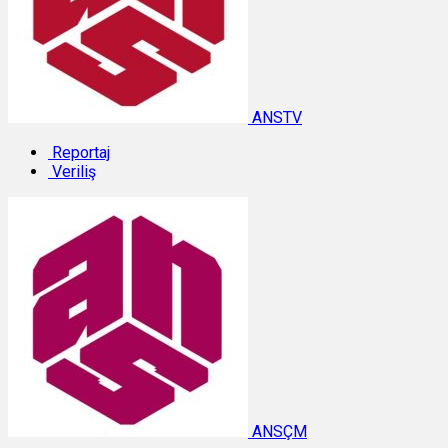
ANSTV
Reportaj
Veriliş
ANSÇM