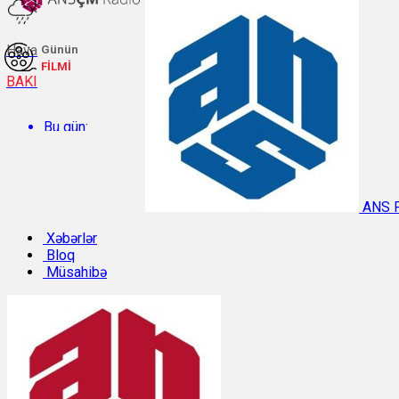
Hava
Günün
FİLMİ
BAKI
Bu gün:
Temperatur: 29.2°C. Rütubət: 57%.
ANS 
Sabah:
Xəbərlər
Bloq
Müsahibə
Temperatur: 28.8°C. Rütubət: 55%.