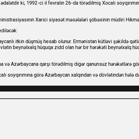
hi ədalətdir ki, 1992-ci il fevralın 26-da törədilmiş Xocalı soyqır
istrasiyasının Xarici siyasət məsələləri şöbəsinin müdiri Hikmə
ediləcək:
canlı itkin düşmüş hesab olunur. Ermənistan kütləvi şəkildə qətlə 
övlətin beynəlxalq hüquqa zidd olan hər bir hərəkəti beynəlxalq 
a və Azərbaycana qarşı törədilmiş digər qanunsuz hərəkətlərə gör
ocalı soyqırımına görə Azərbaycan xalqından və dövlətindən hələ d