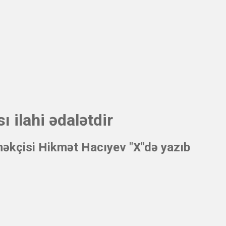
 ilahi ədalətdir
əkçisi Hikmət Hacıyev "X"də yazıb