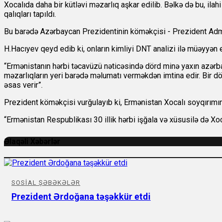
Xocalıda daha bir kütləvi məzarlıq aşkar edilib. Bəlkə də bu, ila
qalıqları tapıldı.
Bu barədə Azərbaycan Prezidentinin köməkçisi - Prezident Admin
H.Hacıyev qeyd edib ki, onların kimliyi DNT analizi ilə müəyyən 
“Ermənistanın hərbi təcavüzü nəticəsində dörd minə yaxın azərbay
məzarlıqların yeri barədə məlumatı verməkdən imtina edir. Bir d
əsas verir”.
Prezident köməkçisi vurğulayıb ki, Ermənistan Xocalı soyqırımın
“Ermənistan Respublikası 30 illik hərbi işğala və xüsusilə də X
Əlaqəli Xəbərlər
SOSIAL ŞƏBƏKƏLƏR
Prezident Ərdoğana təşəkkür etdi