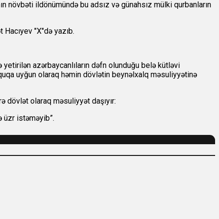
ımının növbəti ildönümündə bu adsız və günahsız mülki qurbanların
t Hacıyev "X"də yazıb.
yetirilən azərbaycanlıların dəfn olunduğu belə kütləvi
hüquqa uyğun olaraq həmin dövlətin beynəlxalq məsuliyyətinə
ə dövlət olaraq məsuliyyət daşıyır:
ə üzr istəməyib”.