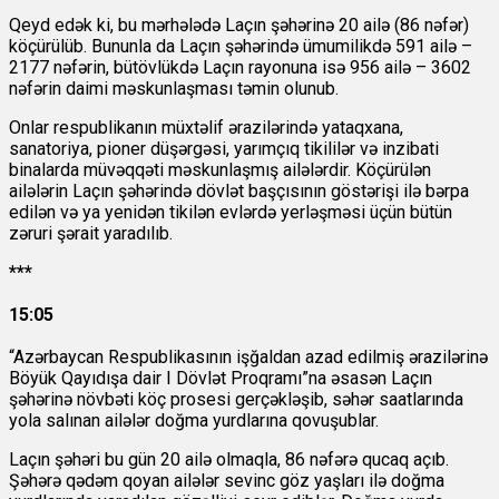
Qeyd edək ki, bu mərhələdə Laçın şəhərinə 20 ailə (86 nəfər)
köçürülüb. Bununla da Laçın şəhərində ümumilikdə 591 ailə –
2177 nəfərin, bütövlükdə Laçın rayonuna isə 956 ailə – 3602
nəfərin daimi məskunlaşması təmin olunub.
Onlar respublikanın müxtəlif ərazilərində yataqxana,
sanatoriya, pioner düşərgəsi, yarımçıq tikililər və inzibati
binalarda müvəqqəti məskunlaşmış ailələrdir. Köçürülən
ailələrin Laçın şəhərində dövlət başçısının göstərişi ilə bərpa
edilən və ya yenidən tikilən evlərdə yerləşməsi üçün bütün
zəruri şərait yaradılıb.
***
15:05
“Azərbaycan Respublikasının işğaldan azad edilmiş ərazilərinə
Böyük Qayıdışa dair I Dövlət Proqramı”na əsasən Laçın
şəhərinə növbəti köç prosesi gerçəkləşib, səhər saatlarında
yola salınan ailələr doğma yurdlarına qovuşublar.
Laçın şəhəri bu gün 20 ailə olmaqla, 86 nəfərə qucaq açıb.
Şəhərə qədəm qoyan ailələr sevinc göz yaşları ilə doğma