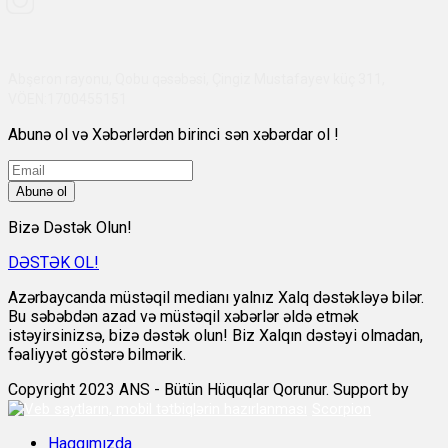
Abşeron rayonu, Qobu qəsəbəsi, Çingiz Mustafayev küç 311,
VÖEN:1700455151
Abunə ol və Xəbərlərdən birinci sən xəbərdar ol !
Abunə ol
Bizə Dəstək Olun!
DƏSTƏK OL!
Azərbaycanda müstəqil medianı yalnız Xalq dəstəkləyə bilər.
Bu səbəbdən azad və müstəqil xəbərlər əldə etmək
istəyirsinizsə, bizə dəstək olun! Biz Xalqın dəstəyi olmadan,
fəaliyyət göstərə bilmərik.
Copyright 2023 ANS - Bütün Hüquqlar Qorunur. Support by
Scorpion
Haqqımızda