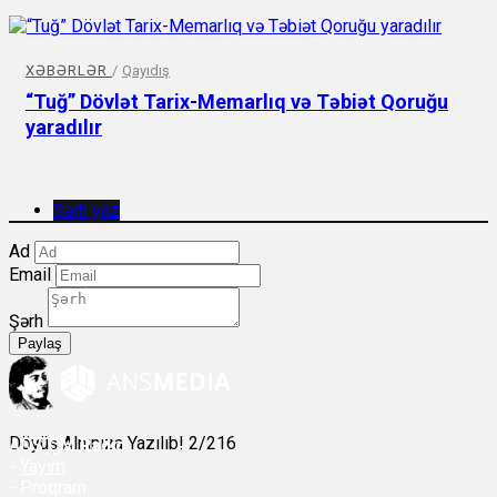
XƏBƏRLƏR
/
Qayıdış
“Tuğ” Dövlət Tarix-Memarlıq və Təbiət Qoruğu
yaradılır
Şərh yaz
Ad
Email
Şərh
Paylaş
Döyüş Alnınıza Yazılıb! 2/216
ANS
ÇM Radio
-
Yayım
- Proqram