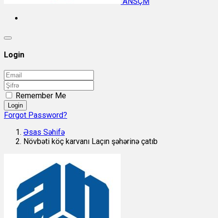
ANSÇM
Login
Remember Me
Login
Forgot Password?
Əsas Səhifə
Növbəti köç karvanı Laçın şəhərinə çatıb