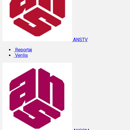
ANSTV
Reportaj
Veriliş