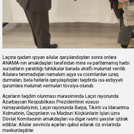
Laçına qədəm qoyan ailələr qarşılandıqdan sonra onlara
ANAMA-nın əməkdaşları tərəfindən mina və partlamamış hərbi
sursatların yaratdığı təhlükələr barədə ətraflı məlumat verilib.
Ailələrə tanımadıqları naməlum əşya və cisimlərdən uzaq
durmaları, belə hallarla qarşılaşdıqları təqdirdə isə aidiyyəti
qurumlara məlumat vermələri tövsiyə olunub.
Açarların təqdim olunması mərasimində Laçın rayonunda
Azərbaycan Respublikası Prezidentinin xüsusi
nümayəndəliyinin, Laçın rayonunda Bərpa, Tikinti və İdarəetmə
Xidmətinin, Qaçqınların və Məcburi Köçkünlərin İşləri üzrə
Dövlət Komitəsinin əməkdaşları və digər rəsmi şəxslər iştirak
ediblər. Ailələr sevinclə açarları qəbul edərək öz evlərində
məskunlaşıblar.