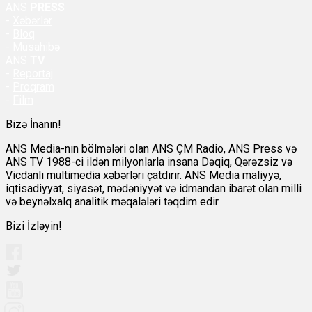
ANS
PRESS
-
Xəbərlər
-
Bloq
-
Müsahibə
ANS
TV
-
Reportaj
-
Proqram
-
Film
Bizə İnanın!
ANS Media-nın bölmələri olan ANS ÇM Radio, ANS Press və
ANS TV 1988-ci ildən milyonlarla insana Dəqiq, Qərəzsiz və
Vicdanlı multimedia xəbərləri çatdırır. ANS Media maliyyə,
iqtisadiyyat, siyasət, mədəniyyət və idmandan ibarət olan milli
və beynəlxalq analitik məqalələri təqdim edir.
Bizi İzləyin!