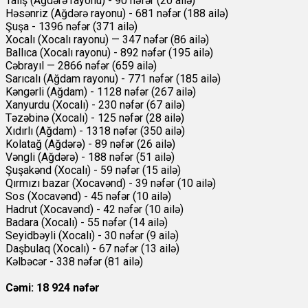
Talış (Ağdərə rayonu) - 90 nəfər (20 ailə)
Həsənriz (Ağdərə rayonu) - 681 nəfər (188 ailə)
Şuşa - 1396 nəfər (371 ailə)
Xocalı (Xocalı rayonu) — 347 nəfər (86 ailə)
Ballıca (Xocalı rayonu) - 892 nəfər (195 ailə)
Cəbrayıl — 2866 nəfər (659 ailə)
Sarıcalı (Ağdam rayonu) - 771 nəfər (185 ailə)
Kəngərli (Ağdam) - 1128 nəfər (267 ailə)
Xanyurdu (Xocalı) - 230 nəfər (67 ailə)
Təzəbinə (Xocalı) - 125 nəfər (28 ailə)
Xıdırlı (Ağdam) - 1318 nəfər (350 ailə)
Kolatağ (Ağdərə) - 89 nəfər (26 ailə)
Vəngli (Ağdərə) - 188 nəfər (51 ailə)
Şuşakənd (Xocalı) - 59 nəfər (15 ailə)
Qırmızı bazar (Xocavənd) - 39 nəfər (10 ailə)
Sos (Xocavənd) - 45 nəfər (10 ailə)
Hadrut (Xocavənd) - 42 nəfər (10 ailə)
Badara (Xocalı) - 55 nəfər (14 ailə)
Seyidbəyli (Xocalı) - 30 nəfər (9 ailə)
Daşbulaq (Xocalı) - 67 nəfər (13 ailə)
Kəlbəcər - 338 nəfər (81 ailə)
Cəmi: 18 924 nəfər