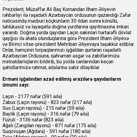
Prezident, Müzəffər Ali Baş Komandan İlham Əliyevin
rəhbərliyi ilə rəşadətli Azərbaycan ordusunun qazandığı Zəfər
nəticəsində məcburi köçkünlərin 30 ildən sonra könüllü,
təhlükəsiz və ləyaqətlə doğma yurdlarına qayıtmasına imkan
yaranıb. Doğma yurda qayıdan Laçın sakinləri hərtərəfli dövlət
qayğısı ilə əhatə olunduqlarına görə Prezident İlham Əliyevə
və Birinci vitse-prezident Mehriban Əliyevaya təşəkkür ediblər.
Onlar, həmçinin torpaqlarımızı işğaldan qurtaran rəşadətli
Azərbaycan Ordusuna, qəhrəman əsgər və zabitlərimizə
minnətdarlıqlarını bildirib, bu yolda canlarından keçən
şəhidlərimizə rəhmət, ailələrinə səbir diləyiblər.
Erməni işğalından azad edilmiş ərazilərə qayıdanların
ümumi sayı:
Laçın - 2177 nəfər (591 ailə)
Zabux (Laçın rayonu) - 823 nəfər (217 ailə)
Sus (Laçın rayonu) - 215 nəfər (59 ailə)
Bəylik (Laçın rayonu) - 316 nəfər (79 ailə)
Füzuli - 3136 nəfər (823 ailə)
Ağalı (Zəngilan rayonu) - 871 nəfər (175 ailə)
Suqovuşan (Ağdərə) - 591 nəfər (180 ailə)