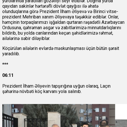
yurdlarında yaradılan gözəlliyi seyr ediblər. Doğma yurda
qayıdan sakinlər hərtərəfli dövlət qayğısı ilə əhatə
olunduqlarına görə Prezident İlham Əliyevə və Birinci vitse-
prezident Mehriban xanım Əliyevaya təşəkkür ediblər. Onlar,
həmçinin torpaqlarımızı işğaldan qurtaran rəşadətli Azərbaycan
Ordusuna, qəhrəman əsgər və zabitlərimizə minnətdarlıqlarını
bildirib, bu yolda canlarından keçən şəhidlərimizə rəhmət,
ailələrinə səbir diləyiblər.
Köçürülən ailələrin evlərdə məskunlaşması üçün bütün şərait
yaradılıb.
***
06:11
Prezident İlham Əliyevin tapşırığına uyğun olaraq, Laçın
şəhərinə növbəti köç karvanı yola salınıb.