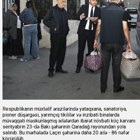
Respublikanın müxtəlif ərazilərində yataqxana, sanatoriya,
pioner düşərgəsi, yarımçıq tikililər və inzibati binalarda
müvəqqəti məskunlaşmış ailələrdən ibarət növbəti köç karvanı
sentyabrın 23-də Bakı şəhərinin Qaradağ rayonundan yola
salınıb. Bu mərhələdə Laçın şəhərinə daha 20 ailə - 86 nəfər
köçürülüb.