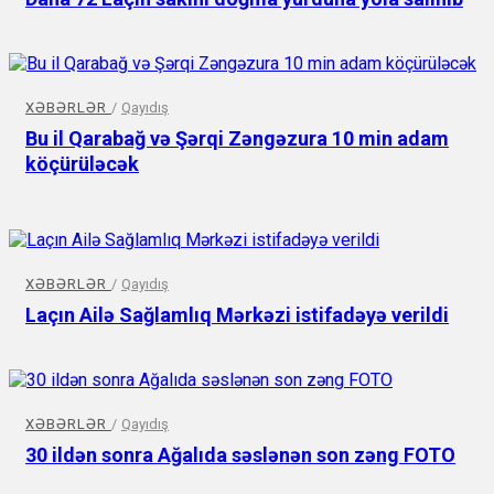
XƏBƏRLƏR
/
Qayıdış
Bu il Qarabağ və Şərqi Zəngəzura 10 min adam
köçürüləcək
XƏBƏRLƏR
/
Qayıdış
Laçın Ailə Sağlamlıq Mərkəzi istifadəyə verildi
XƏBƏRLƏR
/
Qayıdış
30 ildən sonra Ağalıda səslənən son zəng FOTO