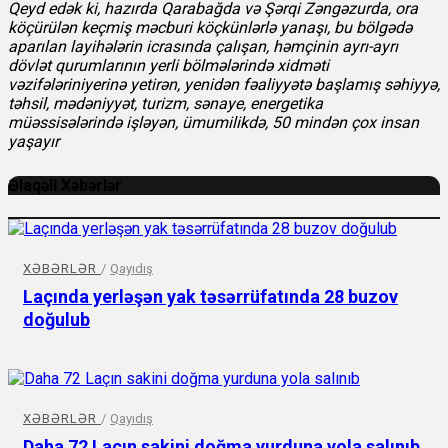
Qeyd edək ki, hazırda Qarabağda və Şərqi Zəngəzurda, ora
köçürülən keçmiş məcburi köçkünlərlə yanaşı, bu bölgədə
aparılan layihələrin icrasında çalışan, həmçinin ayrı-ayrı
dövlət qurumlarının yerli bölmələrində xidməti
vəzifələriniyerinə yetirən, yenidən fəaliyyətə başlamış səhiyyə,
təhsil, mədəniyyət, turizm, sənaye, energetika
müəssisələrində işləyən, ümumilikdə, 50 mindən çox insan
yaşayır
Əlaqəli Xəbərlər
XƏBƏRLƏR
/
Qayıdış
Laçında yerləşən yak təsərrüfatında 28 buzov
doğulub
XƏBƏRLƏR
/
Qayıdış
Daha 72 Laçın sakini doğma yurduna yola salınıb