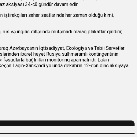
raz aksiyası 34-cü gündür davam edir.
 iştirakçıları səhər saatlarında hər zaman olduğu kimi,
rus və ingilis dillərində mütəmadi olaraq plakatlar qaldırır,
laraq Azərbaycanın İqtisadiyyat, Ekologiya və Təbii Sərvətlər
slərindən ibarət heyət Rusiya sülhməramlı kontingentinin
 fəsadlarla bağlı ilkin monitorinq aparmalı idi. Lakin
ən keçən Laçın-Xankəndi yolunda dekabrın 12-dən dinc aksiyaya