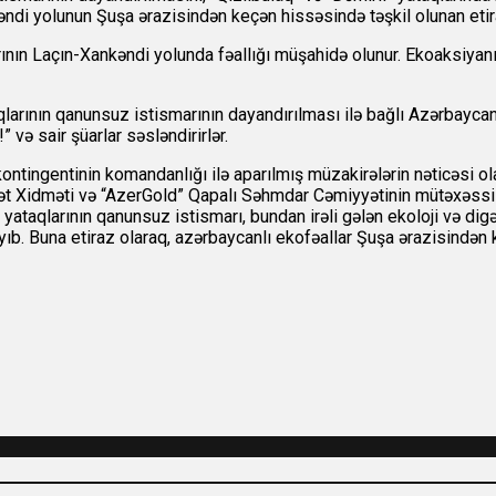
əndi yolunun Şuşa ərazisindən keçən hissəsində təşkil olunan eti
ının Laçın-Xankəndi yolunda fəallığı müşahidə olunur. Ekoaksiyanın
larının qanunsuz istismarının dayandırılması ilə bağlı Azərbaycan, 
 və sair şüarlar səsləndirirlər.
kontingentinin komandanlığı ilə aparılmış müzakirələrin nəticəsi o
övlət Xidməti və “AzerGold” Qapalı Səhmdar Cəmiyyətinin mütəxəssi
yataqlarının qanunsuz istismarı, bundan irəli gələn ekoloji və digər
ayıb. Buna etiraz olaraq, azərbaycanlı ekofəallar Şuşa ərazisind