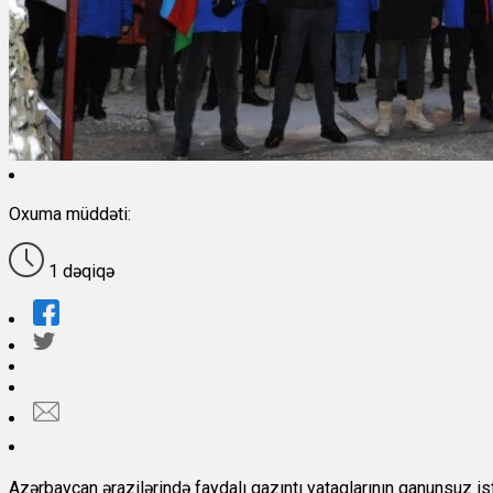
Oxuma müddəti:
1 dəqiqə
Azərbaycan ərazilərində faydalı qazıntı yataqlarının qanunsuz is