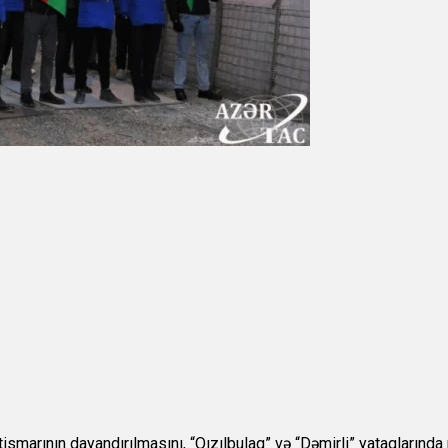
tismarının dayandırılmasını, “Qızılbulaq” və “Dəmirli” yataqlarında