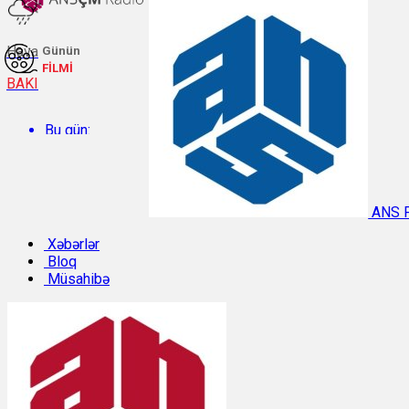
Hava
Günün
FİLMİ
BAKI
Bu gün:
Temperatur: 29.3°C. Rütubət: 48%.
ANS 
Sabah:
Xəbərlər
Bloq
Müsahibə
Temperatur: 28.8°C. Rütubət: 55%.