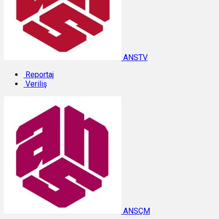
ANSTV
Reportaj
Veriliş
ANSÇM