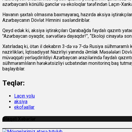
azərbaycanlı könüllü gənclər və ekoloqlar tərəfindən Laçın-Xank
Havanın şaxtalı olmasına baxmayaraq, hazırda aksiya iştirakçılar
Azərbaycanın Dövlət Himnini səsləndiriblər.
Qeyd edək ki, aksiya iştirakçıları Qarabağda faydalı qazıntı yataq
"Azərbaycan oyaqdır, sərvətlərə dayaqdır!”, “Ekoloji cinayətə son!”
Xatırladaq ki, ötən il dekabrın 3-də və 7-də Rusiya sülhməramlı 
nazirlikləri, İqtisadiyyat Nazirliyi yanında Əmlak Məsələləri D
müvəqqəti yerləşdirildiyi Azərbaycan ərazilərində faydalı qazıntı 
sülhməramlıların hərəkətsizliyi ucbatından monitorinq baş tutm
başlayıblar.
Teqlər:
Laçın yolu
aksiya
ekofəallar
Əlaqəli Xəbərlər