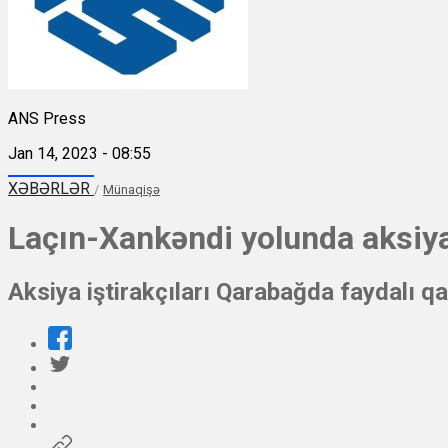
ANS Press
Jan 14, 2023 - 08:55
XƏBƏRLƏR
/
Münaqişə
Laçın-Xankəndi yolunda aksiy
Aksiya iştirakçıları Qarabağda faydalı qa