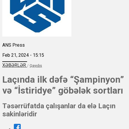
ANS Press
Feb 21, 2024 - 15:15
XƏBƏRLƏR
/
Qayıdış
Laçında ilk dəfə “Şampinyon”
və “İstiridye” göbələk sortları
Təsərrüfatda çalışanlar da elə Laçın
sakinləridir