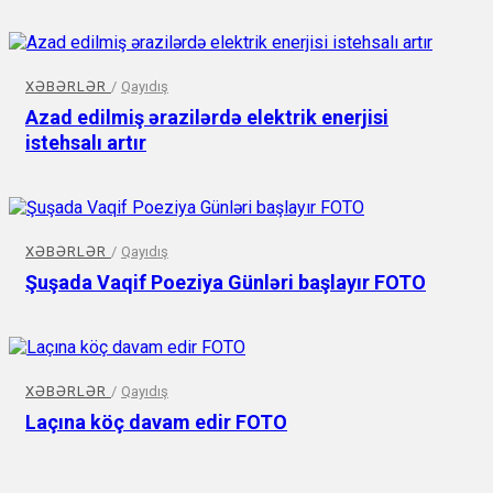
XƏBƏRLƏR
/
Qayıdış
Azad edilmiş ərazilərdə elektrik enerjisi
istehsalı artır
XƏBƏRLƏR
/
Qayıdış
Şuşada Vaqif Poeziya Günləri başlayır FOTO
XƏBƏRLƏR
/
Qayıdış
Laçına köç davam edir FOTO