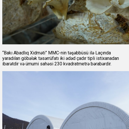
“Bakı Abadlıq Xidməti” MMC-nin təşəbbüsü ilə Laçında
yaradılan göbələk təsərrüfatı iki ədəd çadır tipli istixanadan
ibarətdir və ümumi sahəsi 230 kvadratmetrə bərabərdir.