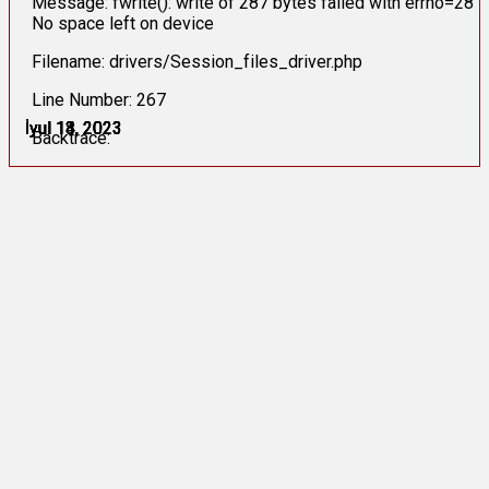
Message: fwrite(): write of 287 bytes failed with errno=28
No space left on device
Filename: drivers/Session_files_driver.php
Line Number: 267
İyul 13, 2023
İyul 13, 2023
İyul 13, 2023
İyul 14, 2023
İyul 14, 2023
İyul 18, 2023
Backtrace: