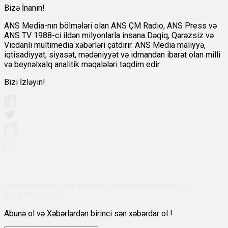
Bizə İnanın!
ANS Media-nın bölmələri olan ANS ÇM Radio, ANS Press və
ANS TV 1988-ci ildən milyonlarla insana Dəqiq, Qərəzsiz və
Vicdanlı multimedia xəbərləri çatdırır. ANS Media maliyyə,
iqtisadiyyat, siyasət, mədəniyyət və idmandan ibarət olan milli
və beynəlxalq analitik məqalələri təqdim edir.
Bizi İzləyin!
Abşeron rayonu, Qobu qəsəbəsi, Çingiz Mustafayev küç 311,
VÖEN:1700455151
Abunə ol və Xəbərlərdən birinci sən xəbərdar ol !