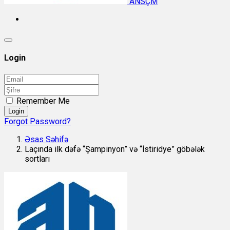
ANSÇM
Login
Remember Me
Login
Forgot Password?
Əsas Səhifə
Laçında ilk dəfə “Şampinyon” və “İstiridye” göbələk
sortları