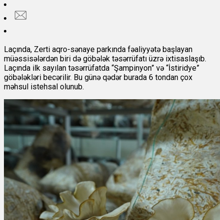
Laçında, Zerti aqro-sənaye parkında fəaliyyətə başlayan
müəssisələrdən biri də göbələk təsərrüfatı üzrə ixtisaslaşıb.
Laçında ilk sayılan təsərrüfatda “Şampinyon” və “İstiridye”
göbələkləri becərilir. Bu günə qədər burada 6 tondan çox
məhsul istehsal olunub.