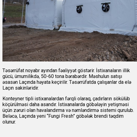
Təsərrüfat noyabr ayından fəaliyyət göstərir. İstixanaların illik
gücü, ümumilikdə, 50-60 tona bərabərdir. Məshulun satışı
əsasən Laçında həyata keçirilir. Təsərrüfatda çalışanlar da elə
Laçın sakinləridir.
Konteyner tipli istixanalardan fərqli olaraq, çadırların sökülüb
köçürülməsi daha asandır. İstixanalarda göbələyin yetişməsi
üçün zəruri olan havalandırma və nəmləndirmə sistemi qurulub.
Beləcə, Laçında yeni “Fungi Fresh” göbələk brendi təqdim
olunur.