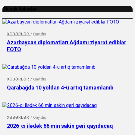
Əlaqəli Xəbərlər
XƏBƏRLƏR
/
Qayıdış
Azərbaycan diplomatları Ağdamı ziyarət ediblər
FOTO
XƏBƏRLƏR
/
Qayıdış
Qarabağda 10 yoldan 4-ü artıq tamamlanıb
XƏBƏRLƏR
/
Qayıdış
2026-cı ilədək 66 min sakin geri qayıdacaq