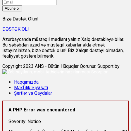
Abunə ol
Bizə Dəstək Olun!
DƏSTƏK OL!
Azərbaycanda müstəqil medianı yalnız Xalq dəstəkləyə bilər.
Bu səbəbdən azad və müstəqil xəbərlər əldə etmək
istəyirsinizsə, bizə dəstək olun! Biz Xalqın dəstəyi olmadan,
fəaliyyət göstərə bilmərik.
Copyright 2023 ANS - Bütün Hüquqlar Qorunur. Support by
Scorpion
Haqqımızda
Məxfilik Siyasəti
Şərtlər və Qaydalar
A PHP Error was encountered
Severity: Notice