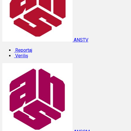
ANSTV
Reportaj
Veriliş