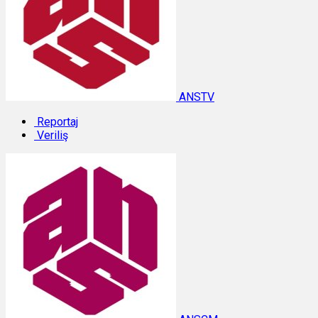
ANSTV
Reportaj
Veriliş