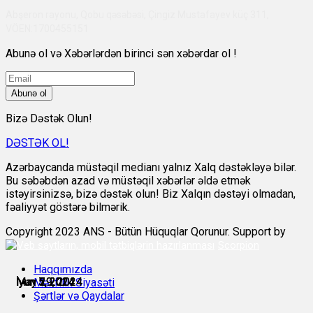
Abşeron rayonu, Qobu qəsəbəsi, Çingiz Mustafayev küç 311,
VÖEN:1700455151
Abunə ol və Xəbərlərdən birinci sən xəbərdar ol !
Abunə ol
Bizə Dəstək Olun!
DƏSTƏK OL!
Azərbaycanda müstəqil medianı yalnız Xalq dəstəkləyə bilər.
Bu səbəbdən azad və müstəqil xəbərlər əldə etmək
istəyirsinizsə, bizə dəstək olun! Biz Xalqın dəstəyi olmadan,
fəaliyyət göstərə bilmərik.
Copyright 2023 ANS - Bütün Hüquqlar Qorunur. Support by
Scorpion
Haqqımızda
May 29, 2024
May 29, 2024
İyun 5, 2024
İyun 5, 2024
İyun 7, 2024
İyun 7, 2024
Məxfilik Siyasəti
Şərtlər və Qaydalar