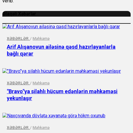
verib.
Əlaqəli Xəbərlər
XƏBƏRLƏR
/
Məhkəmə
Arif Alışanovun ailəsinə qəsd hazırlayanlarla
bağlı qərar
XƏBƏRLƏR
/
Məhkəmə
"Bravo"ya silahlı hücum edənlərin məhkəməsi
yekunlaşır
XƏBƏRLƏR
/
Məhkəmə