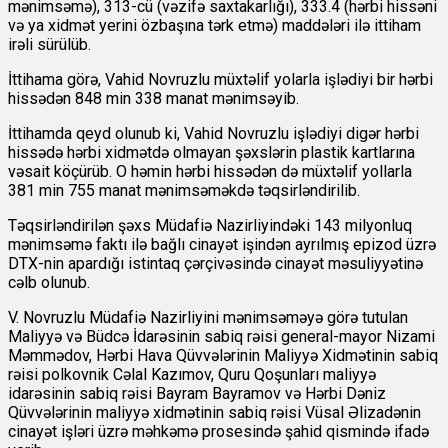
mənimsəmə), 313-cü (vəzifə saxtakarlığı), 333.4 (hərbi hissəni
və ya xidmət yerini özbaşına tərk etmə) maddələri ilə ittiham
irəli sürülüb.
İttihama görə, Vahid Novruzlu müxtəlif yolarla işlədiyi bir hərbi
hissədən 848 min 338 manat mənimsəyib.
İttihamda qeyd olunub ki, Vahid Novruzlu işlədiyi digər hərbi
hissədə hərbi xidmətdə olmayan şəxslərin plastik kartlarına
vəsait köçürüb. O həmin hərbi hissədən də müxtəlif yollarla
381 min 755 manat mənimsəməkdə təqsirləndirilib.
Təqsirləndirilən şəxs Müdafiə Nazirliyindəki 143 milyonluq
mənimsəmə faktı ilə bağlı cinayət işindən ayrılmış epizod üzrə
DTX-nin apardığı istintaq çərçivəsində cinayət məsuliyyətinə
cəlb olunub.
V. Novruzlu Müdafiə Nazirliyini mənimsəməyə görə tutulan
Maliyyə və Büdcə İdarəsinin sabiq rəisi general-mayor Nizami
Məmmədov, Hərbi Hava Qüvvələrinin Maliyyə Xidmətinin sabiq
rəisi polkovnik Cəlal Kazımov, Quru Qoşunları maliyyə
idarəsinin sabiq rəisi Bayram Bayramov və Hərbi Dəniz
Qüvvələrinin maliyyə xidmətinin sabiq rəisi Vüsal Əlizadənin
cinayət işləri üzrə məhkəmə prosesində şahid qismində ifadə