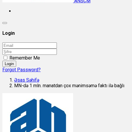
ANSÇM
Login
Remember Me
Login
Forgot Password?
Əsas Səhifə
MN-də 1 mln. manatdan çox mənimsəmə faktı ilə bağlı