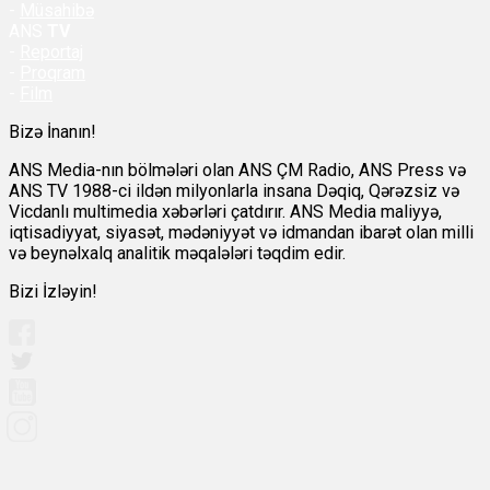
-
Müsahibə
ANS
TV
-
Reportaj
-
Proqram
-
Film
Bizə İnanın!
ANS Media-nın bölmələri olan ANS ÇM Radio, ANS Press və
ANS TV 1988-ci ildən milyonlarla insana Dəqiq, Qərəzsiz və
Vicdanlı multimedia xəbərləri çatdırır. ANS Media maliyyə,
iqtisadiyyat, siyasət, mədəniyyət və idmandan ibarət olan milli
və beynəlxalq analitik məqalələri təqdim edir.
Bizi İzləyin!