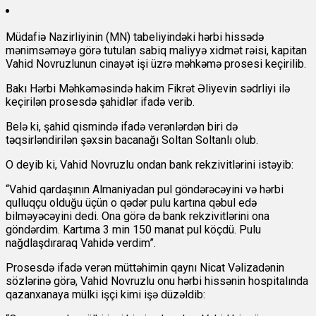
Müdafiə Nazirliyinin (MN) tabeliyindəki hərbi hissədə
mənimsəməyə görə tutulan sabiq maliyyə xidmət rəisi, kapitan
Vahid Novruzlunun cinayət işi üzrə məhkəmə prosesi keçirilib.
Bakı Hərbi Məhkəməsində hakim Fikrət Əliyevin sədrliyi ilə
keçirilən prosesdə şahidlər ifadə verib.
Belə ki, şahid qismində ifadə verənlərdən biri də
təqsirləndirilən şəxsin bacanağı Soltan Soltanlı olub.
O deyib ki, Vahid Novruzlu ondan bank rekzivitlərini istəyib:
“Vahid qardaşının Almaniyadan pul göndərəcəyini və hərbi
qulluqçu olduğu üçün o qədər pulu kartına qəbul edə
bilməyəcəyini dedi. Ona görə də bank rekzivitlərini ona
göndərdim. Kartıma 3 min 150 manat pul köçdü. Pulu
nağdlaşdıraraq Vahidə verdim”.
Prosesdə ifadə verən müttəhimin qaynı Nicat Vəlizadənin
sözlərinə görə, Vahid Novruzlu onu hərbi hissənin hospitalında
qazanxanaya mülki işçi kimi işə düzəldib: