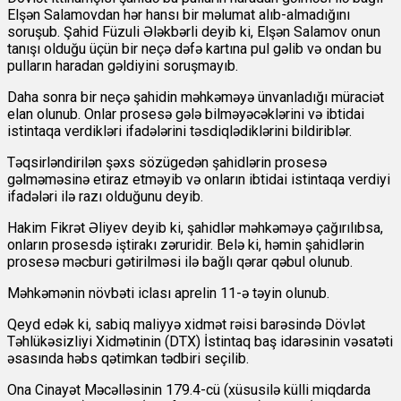
Elşən Salamovdan hər hansı bir məlumat alıb-almadığını
soruşub. Şahid Füzuli Ələkbərli deyib ki, Elşən Salamov onun
tanışı olduğu üçün bir neçə dəfə kartına pul gəlib və ondan bu
pulların haradan gəldiyini soruşmayıb.
Daha sonra bir neçə şahidin məhkəməyə ünvanladığı müraciət
elan olunub. Onlar prosesə gələ bilməyəcəklərini və ibtidai
istintaqa verdikləri ifadələrini təsdiqlədiklərini bildiriblər.
Təqsirləndirilən şəxs sözügedən şahidlərin prosesə
gəlməməsinə etiraz etməyib və onların ibtidai istintaqa verdiyi
ifadələri ilə razı olduğunu deyib.
Hakim Fikrət Əliyev deyib ki, şahidlər məhkəməyə çağırılıbsa,
onların prosesdə iştirakı zəruridir. Belə ki, həmin şahidlərin
prosesə məcburi gətirilməsi ilə bağlı qərar qəbul olunub.
Məhkəmənin növbəti iclası aprelin 11-ə təyin olunub.
Qeyd edək ki, sabiq maliyyə xidmət rəisi barəsində Dövlət
Təhlükəsizliyi Xidmətinin (DTX) İstintaq baş idarəsinin vəsatəti
əsasında həbs qətimkan tədbiri seçilib.
Ona Cinayət Məcəlləsinin 179.4-cü (xüsusilə külli miqdarda