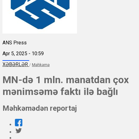
ANS Press
Apr 5, 2025 - 10:59
XƏBƏRLƏR
/
Məhkəmə
MN-də 1 mln. manatdan çox
mənimsəmə faktı ilə bağlı
Məhkəmədən reportaj