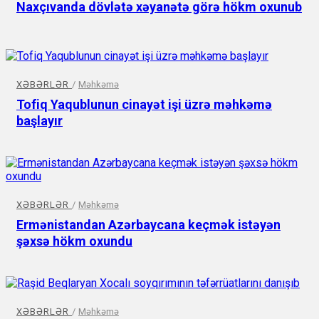
Naxçıvanda dövlətə xəyanətə görə hökm oxunub
XƏBƏRLƏR
/
Məhkəmə
Tofiq Yaqublunun cinayət işi üzrə məhkəmə
başlayır
XƏBƏRLƏR
/
Məhkəmə
Ermənistandan Azərbaycana keçmək istəyən
şəxsə hökm oxundu
XƏBƏRLƏR
/
Məhkəmə