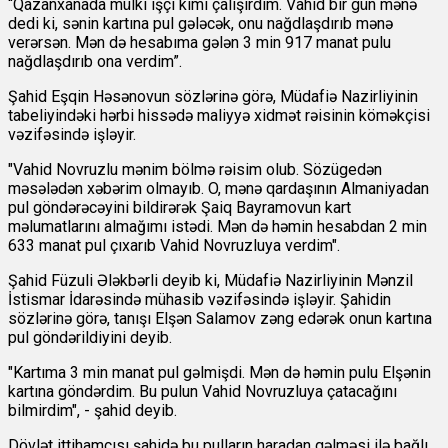
“Qazanxanada mülki işçi kimi çalışırdım. Vahid bir gün mənə
dedi ki, sənin kartına pul gələcək, onu nağdlaşdırıb mənə
verərsən. Mən də hesabıma gələn 3 min 917 manat pulu
nağdlaşdırıb ona verdim”.
Şahid Eşqin Həsənovun sözlərinə görə, Müdafiə Nazirliyinin
tabeliyindəki hərbi hissədə maliyyə xidmət rəisinin köməkçisi
vəzifəsində işləyir.
"Vahid Novruzlu mənim bölmə rəisim olub. Sözügedən
məsələdən xəbərim olmayıb. O, mənə qardaşının Almaniyadan
pul göndərəcəyini bildirərək Şaiq Bayramovun kart
məlumatlarını almağımı istədi. Mən də həmin hesabdan 2 min
633 manat pul çıxarıb Vahid Novruzluya verdim".
Şahid Füzuli Ələkbərli deyib ki, Müdafiə Nazirliyinin Mənzil
İstismar İdarəsində mühasib vəzifəsində işləyir. Şahidin
sözlərinə görə, tanışı Elşən Salamov zəng edərək onun kartına
pul göndərildiyini deyib.
"Kartıma 3 min manat pul gəlmişdi. Mən də həmin pulu Elşənin
kartına göndərdim. Bu pulun Vahid Novruzluya çatacağını
bilmirdim", - şahid deyib.
Dövlət ittihamçısı şahidə bu pulların haradan gəlməsi ilə bağlı