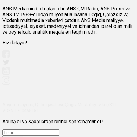
ANS Media-nın bölmələri olan ANS ÇM Radio, ANS Press və
ANS TV 1988-ci ildən milyonlarla insana Dəqiq, Qərəzsiz və
Vicdanlı multimedia xəbərləri çatdırır. ANS Media maliyyə,
iqtisadiyyat, siyasət, mədəniyyət və idmandan ibarət olan milli
və beynəlxalq analitik məqalələri təqdim edir.
Bizi İzləyin!
Abşeron rayonu, Qobu qəsəbəsi, Çingiz Mustafayev küç 311,
VÖEN:1700455151
Abunə ol və Xəbərlərdən birinci sən xəbərdar ol !