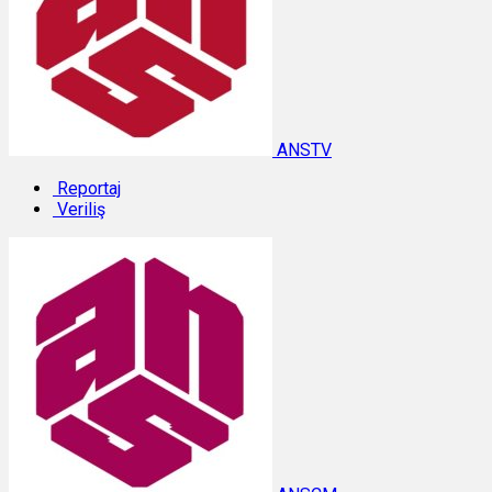
ANSTV
Reportaj
Veriliş