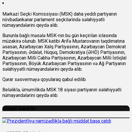
Mərkəzi Seçki Komissiyası (MSK) daha yeddi partiyanın
növbədənkənar parlament seçkilərində səlahiyyətli
nümayəndələrini qeydə alıb.
Bununla bağlı məsələ MSK-nın bu gün keçirilən iclasında
müzakirə olunub. MSK katibi Arifə Muxtarovanın təqdimatına
əsasən, Azərbaycan Xalq Partiyasının, Azərbaycan Demokrat
Partiyasının, Ədalət, Hüquq, Demokratiya (ƏHD) Partiyasının,
Azərbaycan Milli Cəbhə Partiyasının, Azərbaycan Milli İstiqlal
Partiyasının, Böyük Azərbaycan Partiyasının və Ağ Partiyanın
səlahiyyətli nümayəndələrini qeydə alıb.
Qərar səsverməyə qoyularaq qəbul edilib.
Beləliklə, ümumilikdə MSK 18 siyasi partiyanın səlahiyyətli
nümayəndələrini qeydə alıb.
Əlaqəli Xəbərlər