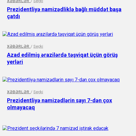
XƏBƏRLƏR
/
Seçki
Prezidentliyə namizədliklə bağlı müddət başa
çatdı
XƏBƏRLƏR
/
Seçki
Azad edilmiş ərazilərdə təşviqat üçün görüş
yerləri
XƏBƏRLƏR
/
Seçki
Prezidentliyə namizədlərin sayı 7-dən çox
olmayacaq