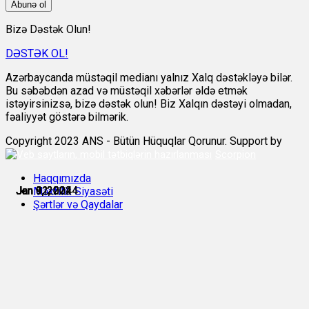
Abunə ol
Bizə Dəstək Olun!
DƏSTƏK OL!
Azərbaycanda müstəqil medianı yalnız Xalq dəstəkləyə bilər.
Bu səbəbdən azad və müstəqil xəbərlər əldə etmək
istəyirsinizsə, bizə dəstək olun! Biz Xalqın dəstəyi olmadan,
fəaliyyət göstərə bilmərik.
Copyright 2023 ANS - Bütün Hüquqlar Qorunur. Support by
Scorpion
Haqqımızda
Jan 8, 2024
Jan 9, 2024
Jan 9, 2024
Jan 9, 2024
Jan 11, 2024
Jan 12, 2024
Məxfilik Siyasəti
Şərtlər və Qaydalar