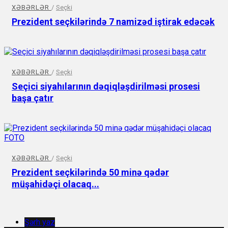
XƏBƏRLƏR
/
Seçki
Prezident seçkilərində 7 namizəd iştirak edəcək
XƏBƏRLƏR
/
Seçki
Seçici siyahılarının dəqiqləşdirilməsi prosesi
başa çatır
XƏBƏRLƏR
/
Seçki
Prezident seçkilərində 50 minə qədər
müşahidəçi olacaq...
Şərh yaz