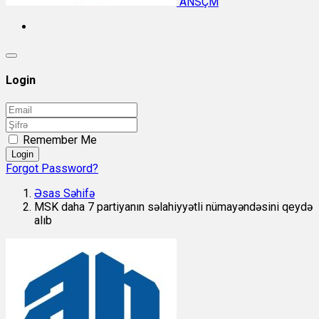
ANSÇM
Login
Remember Me
Login
Forgot Password?
Əsas Səhifə
MSK daha 7 partiyanın səlahiyyətli nümayəndəsini qeydə
alıb