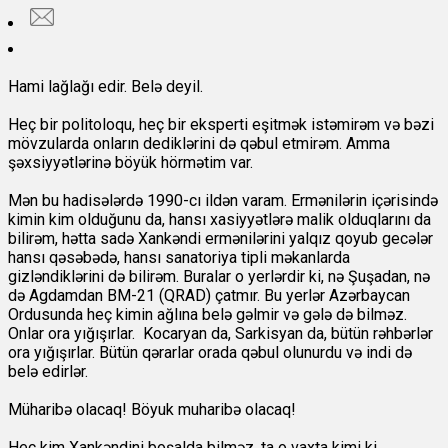
Hami lağlağı edir. Belə deyil.
Heç bir politoloqu, heç bir eksperti eşitmək istəmirəm və bəzi
mövzularda onların dediklərini də qəbul etmirəm. Amma
şəxsiyyətlərinə böyük hörmətim var.
Mən bu hadisələrdə 1990-cı ildən varam. Ermənilərin içərisində
kimin kim olduğunu da, hansı xasiyyətlərə malik olduqlarını da
bilirəm, hətta sadə Xankəndi ermənilərini yalqız qoyub gecələr
hansı qəsəbədə, hansı sanatoriya tipli məkanlarda
gizləndiklərini də bilirəm. Buralar o yerlərdir ki, nə Şuşadan, nə
də Agdamdan BM-21 (QRAD) çatmır. Bu yerlər Azərbaycan
Ordusunda heç kimin ağlına belə gəlmir və gələ də bilməz.
Onlar ora yığışırlar. Kocaryan da, Sarkisyan da, bütün rəhbərlər
ora yığışırlar. Bütün qərarlar orada qəbul olunurdu və indi də
belə edirlər.
Müharibə olacaq! Böyuk muharibə olacaq!
Heç kim Xankəndini boşalda bilməz, ta o vaxta kimi ki,