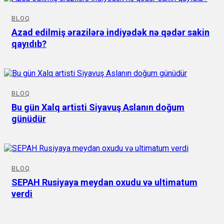
BLOQ
Azad edilmiş ərazilərə indiyədək nə qədər sakin
qayıdıb?
BLOQ
Bu gün Xalq artisti Siyavuş Aslanın doğum
günüdür
BLOQ
SEPAH Rusiyaya meydan oxudu və ultimatum
verdi