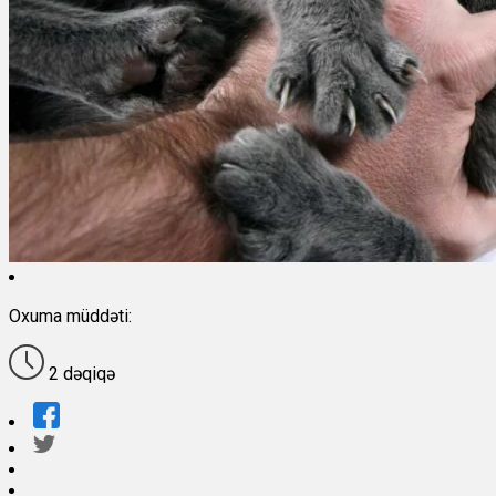
Oxuma müddəti:
2 dəqiqə