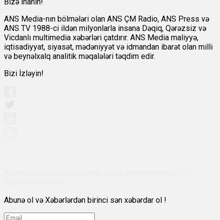
Bizə İnanın!
ANS Media-nın bölmələri olan ANS ÇM Radio, ANS Press və
ANS TV 1988-ci ildən milyonlarla insana Dəqiq, Qərəzsiz və
Vicdanlı multimedia xəbərləri çatdırır. ANS Media maliyyə,
iqtisadiyyat, siyasət, mədəniyyət və idmandan ibarət olan milli
və beynəlxalq analitik məqalələri təqdim edir.
Bizi İzləyin!
Abşeron rayonu, Qobu qəsəbəsi, Çingiz Mustafayev küç 311,
VÖEN:1700455151
Abunə ol və Xəbərlərdən birinci sən xəbərdar ol !