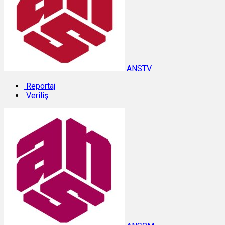
ANSTV
Reportaj
Veriliş