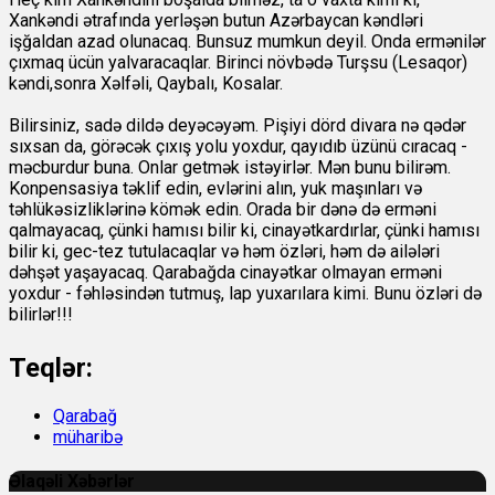
Xankəndi ətrafında yerləşən butun Azərbaycan kəndləri
işğaldan azad olunacaq. Bunsuz mumkun deyil. Onda ermənilər
çıxmaq ücün yalvaracaqlar. Birinci növbədə Turşsu (Lesaqor)
kəndi,sonra Xəlfəli, Qaybalı, Kosalar.
Bilirsiniz, sadə dildə deyəcəyəm. Pişiyi dörd divara nə qədər
sıxsan da, görəcək çıxış yolu yoxdur, qayıdıb üzünü cıracaq -
məcburdur buna. Onlar getmək istəyirlər. Mən bunu bilirəm.
Konpensasiya təklif edin, evlərini alın, yuk maşınları və
təhlükəsizliklərinə kömək edin. Orada bir dənə də erməni
qalmayacaq, çünki hamısı bilir ki, cinayətkardırlar, çünki hamısı
bilir ki, gec-tez tutulacaqlar və həm özləri, həm də ailələri
dəhşət yaşayacaq. Qarabağda cinayətkar olmayan erməni
yoxdur - fəhləsindən tutmuş, lap yuxarılara kimi. Bunu özləri də
bilirlər!!!
Teqlər:
Qarabağ
müharibə
Əlaqəli Xəbərlər