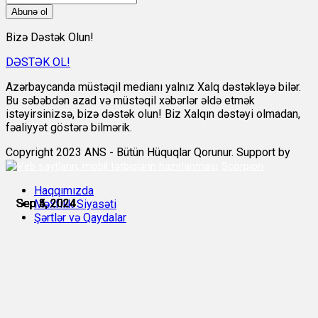
Abunə ol
Bizə Dəstək Olun!
DƏSTƏK OL!
Azərbaycanda müstəqil medianı yalnız Xalq dəstəkləyə bilər.
Bu səbəbdən azad və müstəqil xəbərlər əldə etmək
istəyirsinizsə, bizə dəstək olun! Biz Xalqın dəstəyi olmadan,
fəaliyyət göstərə bilmərik.
Copyright 2023 ANS - Bütün Hüquqlar Qorunur. Support by
Scorpion
Haqqımızda
Sep 3, 2024
Sep 4, 2024
Sep 4, 2024
Sep 5, 2024
Sep 5, 2024
Sep 5, 2024
Məxfilik Siyasəti
Şərtlər və Qaydalar