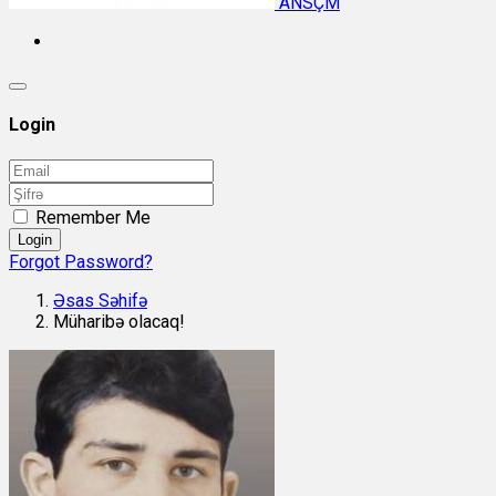
ANSÇM
Login
Remember Me
Login
Forgot Password?
Əsas Səhifə
Müharibə olacaq!