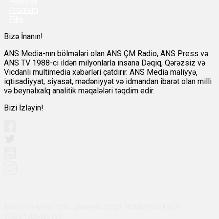
-
Reportaj
-
Proqram
-
Film
Bizə İnanın!
ANS Media-nın bölmələri olan ANS ÇM Radio, ANS Press və
ANS TV 1988-ci ildən milyonlarla insana Dəqiq, Qərəzsiz və
Vicdanlı multimedia xəbərləri çatdırır. ANS Media maliyyə,
iqtisadiyyat, siyasət, mədəniyyət və idmandan ibarət olan milli
və beynəlxalq analitik məqalələri təqdim edir.
Bizi İzləyin!
Abşeron rayonu, Qobu qəsəbəsi, Çingiz Mustafayev küç 311,
VÖEN:1700455151