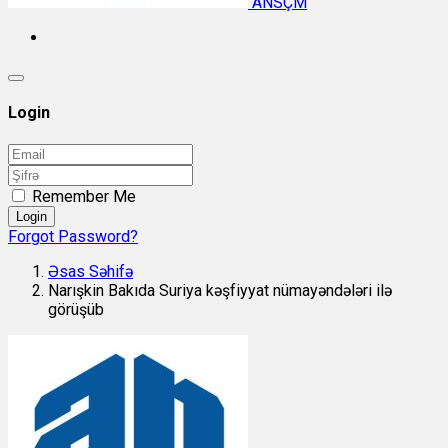
ANSÇM
Login
Remember Me
Login
Forgot Password?
Əsas Səhifə
Narışkin Bakıda Suriya kəşfiyyat nümayəndələri ilə
görüşüb