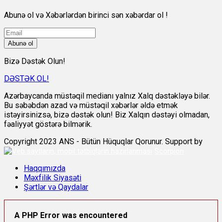
Abunə ol və Xəbərlərdən birinci sən xəbərdar ol !
Abunə ol
Bizə Dəstək Olun!
DƏSTƏK OL!
Azərbaycanda müstəqil medianı yalnız Xalq dəstəkləyə bilər.
Bu səbəbdən azad və müstəqil xəbərlər əldə etmək
istəyirsinizsə, bizə dəstək olun! Biz Xalqın dəstəyi olmadan,
fəaliyyət göstərə bilmərik.
Copyright 2023 ANS - Bütün Hüquqlar Qorunur. Support by
Scorpion
Haqqımızda
Məxfilik Siyasəti
Şərtlər və Qaydalar
A PHP Error was encountered