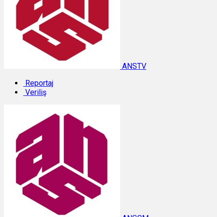
ANSTV
Reportaj
Veriliş