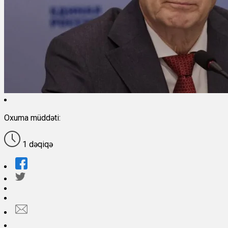
Oxuma müddəti:
1 dəqiqə