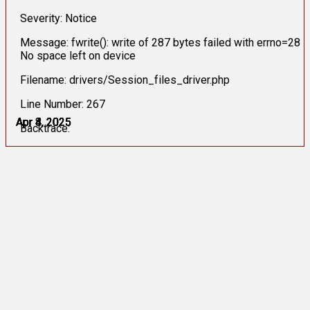
Severity: Notice
Message: fwrite(): write of 287 bytes failed with errno=28
No space left on device
Filename: drivers/Session_files_driver.php
Line Number: 267
Apr 4, 2025
Apr 4, 2025
Apr 4, 2025
Apr 4, 2025
Apr 8, 2025
Apr 8, 2025
Backtrace: