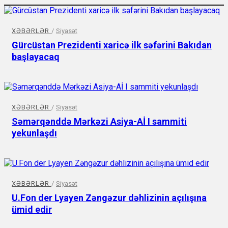
XƏBƏRLƏR
/
Siyasət
Gürcüstan Prezidenti xaricə ilk səfərini Bakıdan
başlayacaq
XƏBƏRLƏR
/
Siyasət
Səmərqənddə Mərkəzi Asiya-Aİ I sammiti
yekunlaşdı
XƏBƏRLƏR
/
Siyasət
U.Fon der Lyayen Zəngəzur dəhlizinin açılışına
ümid edir