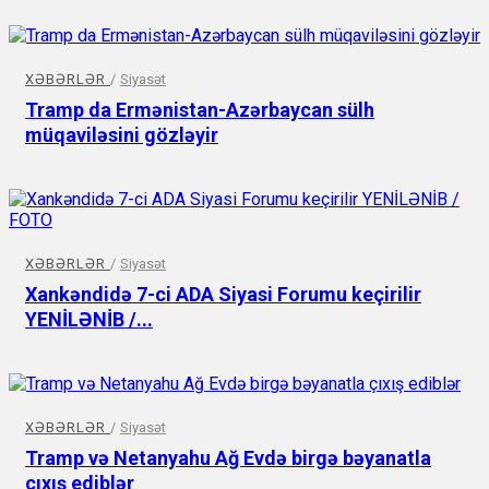
XƏBƏRLƏR
/
Siyasət
Tramp da Ermənistan-Azərbaycan sülh
müqaviləsini gözləyir
XƏBƏRLƏR
/
Siyasət
Xankəndidə 7-ci ADA Siyasi Forumu keçirilir
YENİLƏNİB /...
XƏBƏRLƏR
/
Siyasət
Tramp və Netanyahu Ağ Evdə birgə bəyanatla
çıxış ediblər