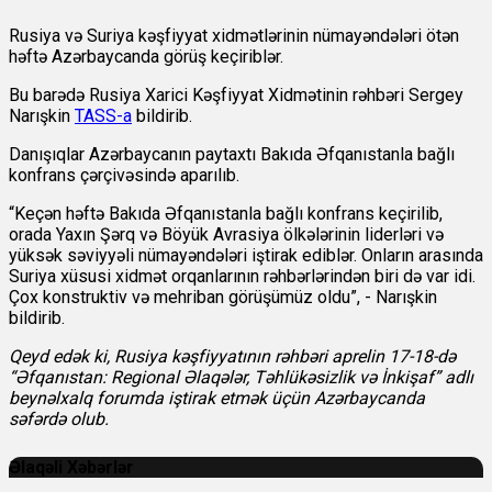
Rusiya və Suriya kəşfiyyat xidmətlərinin nümayəndələri ötən
həftə Azərbaycanda görüş keçiriblər.
Bu barədə Rusiya Xarici Kəşfiyyat Xidmətinin rəhbəri Sergey
Narışkin
TASS-a
bildirib.
Danışıqlar Azərbaycanın paytaxtı Bakıda Əfqanıstanla bağlı
konfrans çərçivəsində aparılıb.
“Keçən həftə Bakıda Əfqanıstanla bağlı konfrans keçirilib,
orada Yaxın Şərq və Böyük Avrasiya ölkələrinin liderləri və
yüksək səviyyəli nümayəndələri iştirak ediblər. Onların arasında
Suriya xüsusi xidmət orqanlarının rəhbərlərindən biri də var idi.
Çox konstruktiv və mehriban görüşümüz oldu”, - Narışkin
bildirib.
Qeyd edək ki, Rusiya kəşfiyyatının rəhbəri aprelin 17-18-də
“Əfqanıstan: Regional Əlaqələr, Təhlükəsizlik və İnkişaf” adlı
beynəlxalq forumda iştirak etmək üçün Azərbaycanda
səfərdə olub.
Əlaqəli Xəbərlər