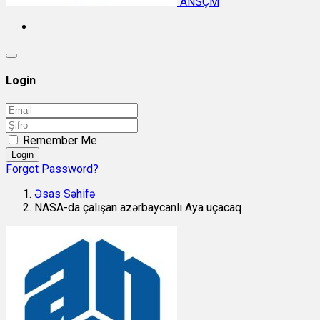
ANSÇM
Login
Remember Me
Login
Forgot Password?
Əsas Səhifə
NASA-da çalışan azərbaycanlı Aya uçacaq