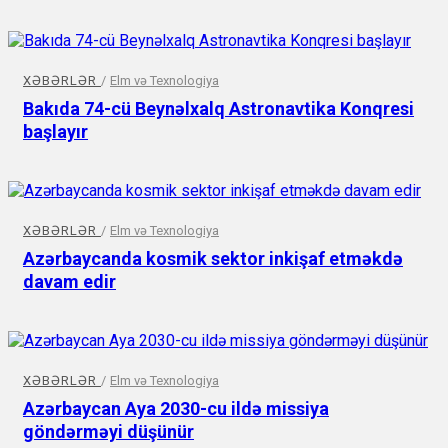
XƏBƏRLƏR
/
Elm və Texnologiya
Bakıda 74-cü Beynəlxalq Astronavtika Konqresi
başlayır
XƏBƏRLƏR
/
Elm və Texnologiya
Azərbaycanda kosmik sektor inkişaf etməkdə
davam edir
XƏBƏRLƏR
/
Elm və Texnologiya
Azərbaycan Aya 2030-cu ildə missiya
göndərməyi düşünür