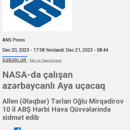
ANS Press
Dec 20, 2023 - 17:38
Yeniləndi: Dec 21, 2023 - 08:44
XƏBƏRLƏR
/
Elm və Texnologiya
NASA-da çalışan
azərbaycanlı Aya uçacaq
Allen (Ələqbər) Tərlan Oğlu Mirqədirov
10 il ABŞ Hərbi Hava Qüvvələrində
xidmət edib