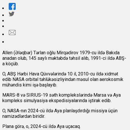
Allen (Ələqbər) Tərlan oğlu Mirqədirov 1979-cu ildə Bakıda
anadan olub, 145 saylı məktəbdə təhsil alıb, 1991-ci ildə ABŞ-
a köçüb.
O, ABŞ Hərbi Hava Qüvvələrində 10 il, 2010-cu ildə xidmət
edib NASA orbital təhlükəsizliyindən məsul olan aerokosmik
mühəndis kimi işə başlayıb.
MARS-8 və SIRIUS-19 səth komplekslərində Marsa və Aya
kompleks simulyasiya ekspedisiyalarında iştirak edib.
O, NASA-nın 2024-cü ildə Aya planlaşdırdığı missiya üçün
namizədlərdən biridir.
Plana görə, o, 2024-cü ildə Aya uçacaq.