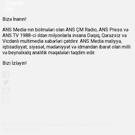
-
Proqram
-
Film
Bizə İnanın!
ANS Media-nın bölmələri olan ANS ÇM Radio, ANS Press və
ANS TV 1988-ci ildən milyonlarla insana Dəqiq, Qərəzsiz və
Vicdanlı multimedia xəbərləri çatdırır. ANS Media maliyyə,
iqtisadiyyat, siyasət, mədəniyyət və idmandan ibarət olan milli
və beynəlxalq analitik məqalələri təqdim edir.
Bizi İzləyin!
Abşeron rayonu, Qobu qəsəbəsi, Çingiz Mustafayev küç 311,
VÖEN:1700455151