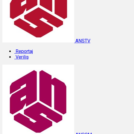
ANSTV
Reportaj
Veriliş