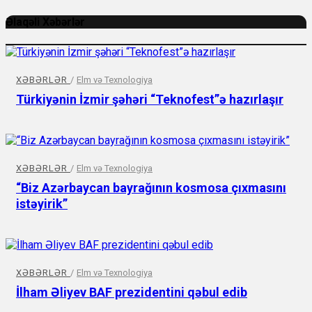
Əlaqəli Xəbərlər
XƏBƏRLƏR
/
Elm və Texnologiya
Türkiyənin İzmir şəhəri “Teknofest”ə hazırlaşır
XƏBƏRLƏR
/
Elm və Texnologiya
“Biz Azərbaycan bayrağının kosmosa çıxmasını
istəyirik”
XƏBƏRLƏR
/
Elm və Texnologiya
İlham Əliyev BAF prezidentini qəbul edib