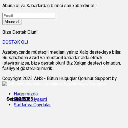
Abunə ol və Xəbərlərdən birinci sən xəbərdar ol !
Abunə ol
Bizə Dəstək Olun!
DƏSTƏK OL!
Azərbaycanda müstəqil medianı yalnız Xalq dəstəkləyə bilər.
Bu səbəbdən azad və müstəqil xəbərlər əldə etmək
istəyirsinizsə, bizə dəstək olun! Biz Xalqın dəstəyi olmadan,
fəaliyyət göstərə bilmərik.
Copyright 2023 ANS - Bütün Hüquqlar Qorunur. Support by
Scorpion
Haqqımızda
Sep 24, 2023
Sep 29, 2023
Sep 30, 2023
Oct 2, 2023
Oct 2, 2023
Oct 3, 2023
Məxfilik Siyasəti
Şərtlər və Qaydalar