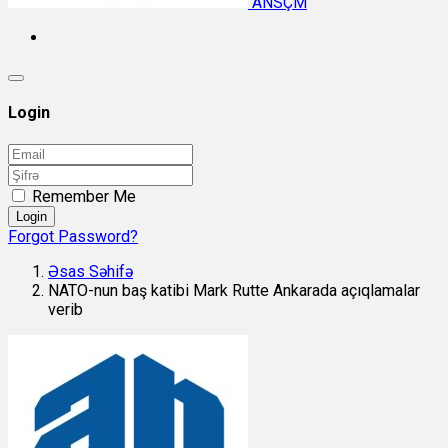
ANSÇM
Login
Remember Me
Login
Forgot Password?
Əsas Səhifə
NATO-nun baş katibi Mark Rutte Ankarada açıqlamalar
verib