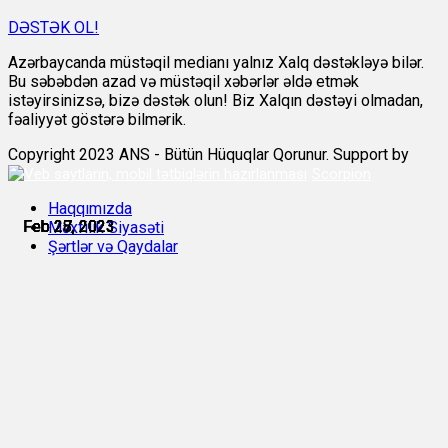
DƏSTƏK OL!
Azərbaycanda müstəqil medianı yalnız Xalq dəstəkləyə bilər.
Bu səbəbdən azad və müstəqil xəbərlər əldə etmək
istəyirsinizsə, bizə dəstək olun! Biz Xalqın dəstəyi olmadan,
fəaliyyət göstərə bilmərik.
Copyright 2023 ANS - Bütün Hüquqlar Qorunur. Support by
Scorpion
Haqqımızda
Feb 27, 2023
Feb 27, 2023
Feb 27, 2023
Feb 27, 2023
Feb 28, 2023
Feb 28, 2023
Məxfilik Siyasəti
Şərtlər və Qaydalar