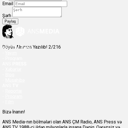
Email
Şərh
Paylaş
Döyüş Alnınıza Yazılıb! 2/216
ANS
ÇM Radio
-
Yayım
- Proqram
ANS
PRESS
-
Xəbərlər
-
Bloq
-
Müsahibə
ANS
TV
-
Reportaj
-
Proqram
-
Film
Bizə İnanın!
ANS Media-nın bölmələri olan ANS ÇM Radio, ANS Press və
ANS TV 1988-ci ildən milyonlarla insana Dəqiq, Qərəzsiz və