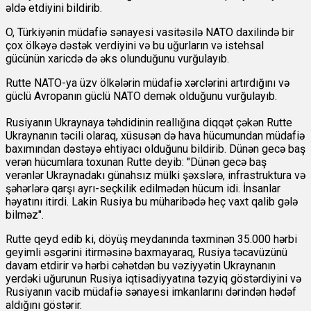
əldə etdiyini bildirib.
O, Türkiyənin müdafiə sənayesi vasitəsilə NATO daxilində bir
çox ölkəyə dəstək verdiyini və bu uğurların və istehsal
gücünün xaricdə də əks olunduğunu vurğulayıb.
Rutte NATO-ya üzv ölkələrin müdafiə xərclərini artırdığını və
güclü Avropanın güclü NATO demək olduğunu vurğulayıb.
Rusiyanın Ukraynaya təhdidinin reallığına diqqət çəkən Rutte
Ukraynanın təcili olaraq, xüsusən də hava hücumundan müdafiə
baxımından dəstəyə ehtiyacı olduğunu bildirib. Dünən gecə baş
verən hücumlara toxunan Rutte deyib: "Dünən gecə baş
verənlər Ukraynadakı günahsız mülki şəxslərə, infrastruktura və
şəhərlərə qarşı ayrı-seçkilik edilmədən hücum idi. İnsanlar
həyatını itirdi. Lakin Rusiya bu müharibədə heç vaxt qalib gələ
bilməz".
Rutte qeyd edib ki, döyüş meydanında təxminən 35.000 hərbi
geyimli əsgərini itirməsinə baxmayaraq, Rusiya təcavüzünü
davam etdirir və hərbi cəhətdən bu vəziyyətin Ukraynanın
yerdəki uğurunun Rusiya iqtisadiyyatına təzyiq göstərdiyini və
Rusiyanın vacib müdafiə sənayesi imkanlarını dərindən hədəf
aldığını göstərir.