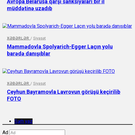
Avropa Belarusa qarşı sanksiyaları bir il
müddətinə uzadıb
XƏBƏRLƏR
/
Siyasət
Məmmədovla Spolyarich-Egger Laçın yolu
barədə danışıblar
XƏBƏRLƏR
/
Siyasət
Ceyhun Bayramovla Lavrovun görüşü keçirilib
FOTO
Şərh yaz
Ad