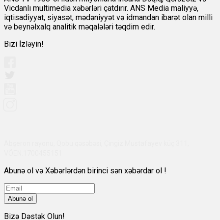
Vicdanlı multimedia xəbərləri çatdırır. ANS Media maliyyə,
iqtisadiyyat, siyasət, mədəniyyət və idmandan ibarət olan milli
və beynəlxalq analitik məqalələri təqdim edir.
Bizi İzləyin!
Abşeron rayonu, Qobu qəsəbəsi, Çingiz Mustafayev küç 311,
VÖEN:1700455151
Abunə ol və Xəbərlərdən birinci sən xəbərdar ol !
Abunə ol
Bizə Dəstək Olun!