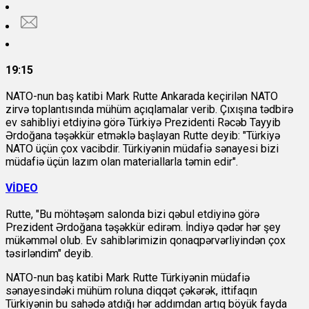
19:15
NATO-nun baş katibi Mark Rutte Ankarada keçirilən NATO
zirvə toplantısında mühüm açıqlamalar verib. Çıxışına tədbirə
ev sahibliyi etdiyinə görə Türkiyə Prezidenti Rəcəb Tayyib
Ərdoğana təşəkkür etməklə başlayan Rutte deyib: "Türkiyə
NATO üçün çox vacibdir. Türkiyənin müdafiə sənayesi bizi
müdafiə üçün lazım olan materiallarla təmin edir".
VİDEO
Rutte, "Bu möhtəşəm salonda bizi qəbul etdiyinə görə
Prezident Ərdoğana təşəkkür edirəm. İndiyə qədər hər şey
mükəmməl olub. Ev sahiblərimizin qonaqpərvərliyindən çox
təsirləndim" deyib.
NATO-nun baş katibi Mark Rutte Türkiyənin müdafiə
sənayesindəki mühüm roluna diqqət çəkərək, ittifaqın
Türkiyənin bu sahədə atdığı hər addımdan artıq böyük fayda