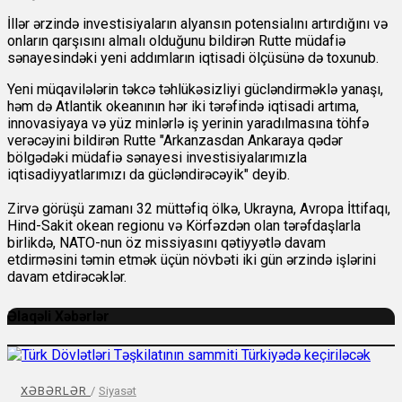
İllər ərzində investisiyaların alyansın potensialını artırdığını və
onların qarşısını almalı olduğunu bildirən Rutte müdafiə
sənayesindəki yeni addımların iqtisadi ölçüsünə də toxunub.
Yeni müqavilələrin təkcə təhlükəsizliyi gücləndirməklə yanaşı,
həm də Atlantik okeanının hər iki tərəfində iqtisadi artıma,
innovasiyaya və yüz minlərlə iş yerinin yaradılmasına töhfə
verəcəyini bildirən Rutte "Arkanzasdan Ankaraya qədər
bölgədəki müdafiə sənayesi investisiyalarımızla
iqtisadiyyatlarımızı da gücləndirəcəyik" deyib.
Zirvə görüşü zamanı 32 müttəfiq ölkə, Ukrayna, Avropa İttifaqı,
Hind-Sakit okean regionu və Körfəzdən olan tərəfdaşlarla
birlikdə, NATO-nun öz missiyasını qətiyyətlə davam
etdirməsini təmin etmək üçün növbəti iki gün ərzində işlərini
davam etdirəcəklər.
Əlaqəli Xəbərlər
XƏBƏRLƏR
/
Siyasət