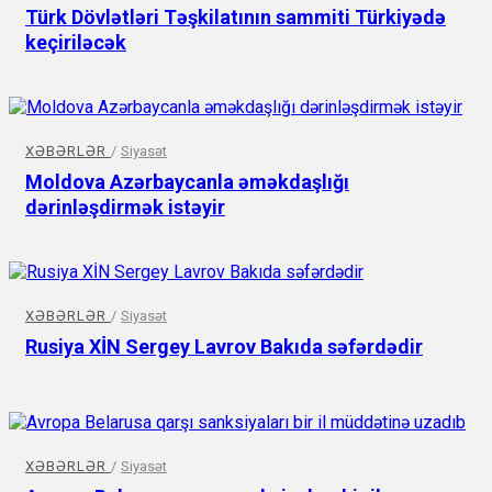
Türk Dövlətləri Təşkilatının sammiti Türkiyədə
keçiriləcək
XƏBƏRLƏR
/
Siyasət
Moldova Azərbaycanla əməkdaşlığı
dərinləşdirmək istəyir
XƏBƏRLƏR
/
Siyasət
Rusiya XİN Sergey Lavrov Bakıda səfərdədir
XƏBƏRLƏR
/
Siyasət