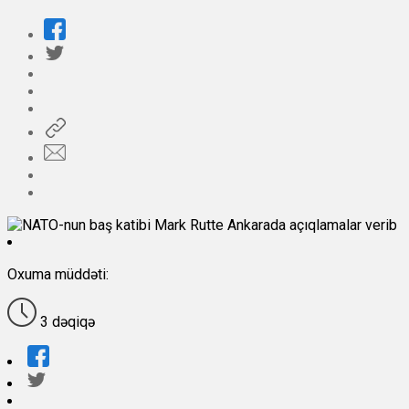
Oxuma müddəti:
3 dəqiqə