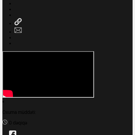
Oxuma müddəti:
0 dəqiqə