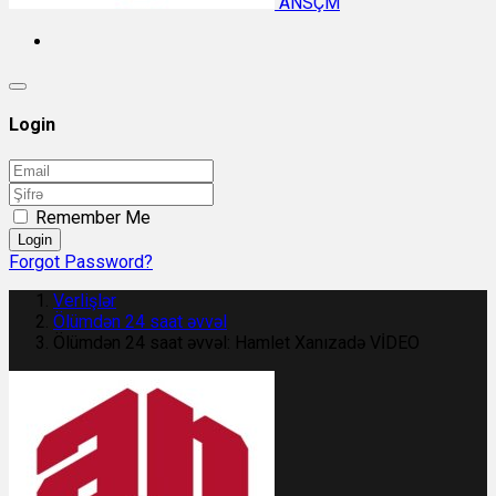
ANSÇM
Login
Remember Me
Login
Forgot Password?
Verlişlər
Ölümdən 24 saat əvvəl
Ölümdən 24 saat əvvəl: Hamlet Xanızadə VİDEO