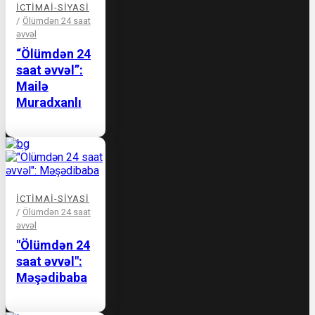
İCTIMAI-SIYASI
/
Ölümdən 24 saat
əvvəl
“Ölümdən 24
saat əvvəl”:
Mailə
Muradxanlı
İCTIMAI-SIYASI
/
Ölümdən 24 saat
əvvəl
"Ölümdən 24
saat əvvəl":
Məşədibaba