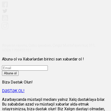
Abşeron rayonu, Qobu qəsəbəsi, Çingiz Mustafayev küç 311,
VÖEN:1700455151
Abunə ol və Xəbərlərdən birinci sən xəbərdar ol !
Abunə ol
Bizə Dəstək Olun!
DƏSTƏK OL!
Azərbaycanda müstəqil medianı yalnız Xalq dəstəkləyə bilər.
Bu səbəbdən azad və müstəqil xəbərlər əldə etmək
istəyirsinizsə, bizə dəstək olun! Biz Xalqın dəstəyi olmadan,