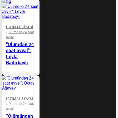
İCTIMAI-SIYASI
/
Ölümdən 24 saat
əvvəl
"Ölümdən 24
saat əvvəl":
Leyla
Bədirbəyli
İCTIMAI-SIYASI
/
Ölümdən 24 saat
əvvəl
“Ölümündən