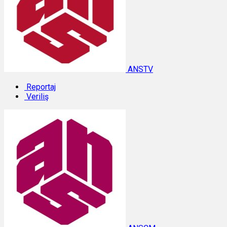
ANSTV
Reportaj
Veriliş