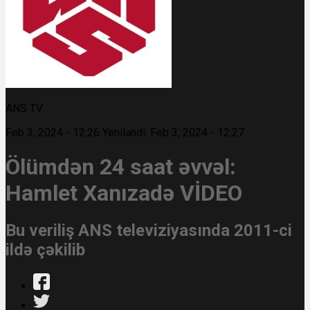
ANS TV
Feb 3, 2024 - 12:26
Yeniləndi: Feb 3, 2024 - 12:27
Ölümdən 24 saat əvvəl:
Hamlet Xanızadə VİDEO
Bu veriliş ANS televiziyasında 2011-ci
ildə çəkilib