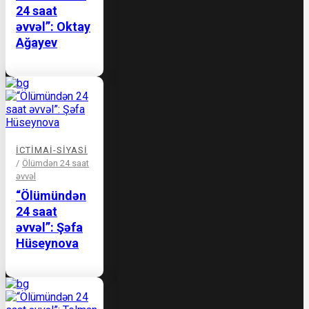
24 saat
əvvəl”: Oktay
Ağayev
İCTIMAI-SIYASI
/
Ölümdən 24 saat
əvvəl
“Ölümündən
24 saat
əvvəl”: Şəfa
Hüseynova