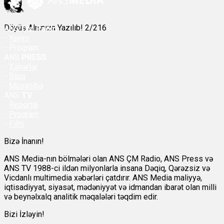
Döyüş Alnınıza Yazılıb! 2/216
ANS
ÇM Radio
-
Yayım
- Proqram
ANS
PRESS
-
Xəbərlər
-
Bloq
-
Müsahibə
ANS
TV
-
Reportaj
-
Proqram
-
Film
Bizə İnanın!
ANS Media-nın bölmələri olan ANS ÇM Radio, ANS Press və
ANS TV 1988-ci ildən milyonlarla insana Dəqiq, Qərəzsiz və
Vicdanlı multimedia xəbərləri çatdırır. ANS Media maliyyə,
iqtisadiyyat, siyasət, mədəniyyət və idmandan ibarət olan milli
və beynəlxalq analitik məqalələri təqdim edir.
Bizi İzləyin!