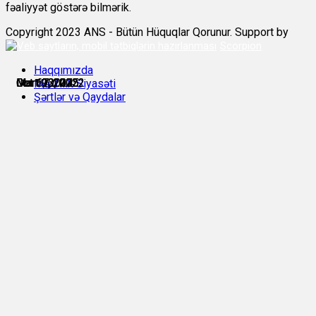
fəaliyyət göstərə bilmərik.
Copyright 2023 ANS - Bütün Hüquqlar Qorunur. Support by
Scorpion
Haqqımızda
Mart 9, 2022
Mart 10, 2022
Mart 23, 2022
Jan 6, 2024
Oct 17, 2025
Oct 17, 2025
Məxfilik Siyasəti
Şərtlər və Qaydalar