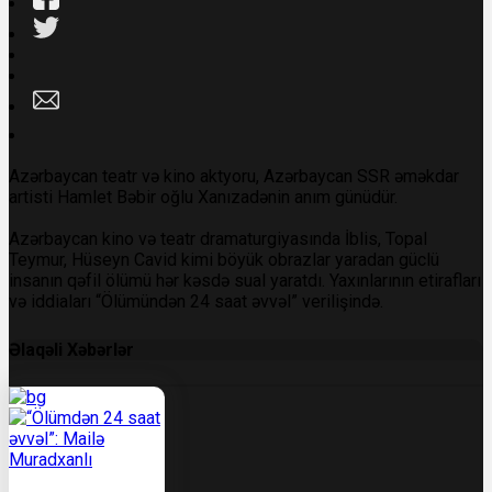
Azərbaycan teatr və kino aktyoru, Azərbaycan SSR əməkdar
artisti
Hamlet Bəbir oğlu Xanızadənin anım günüdür.
Azərbaycan kino və teatr dramaturgiyasında İblis, Topal
Teymur, Hüseyn Cavid kimi böyük obrazlar yaradan güclü
insanın qəfil ölümü hər kəsdə sual yaratdı. Yaxınlarının etirafları
və iddiaları “Ölümündən 24 saat əvvəl” verilişində.
Əlaqəli Xəbərlər