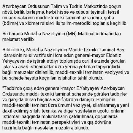
Azərbaycan Ordusunun Təlim və Tədris Mərkəzində qoşun
növü, birlik, birləşmə, hərbi hissə və xüsusi təyinatlı təhsil
müəssisələrinin maddi-texniki təminat üzrə idarə, şöbə
(bölmə) və xidmət rəisləri ilə təlim-metodiki toplanış keçirilib.
Bu barədə Müdafiə Nazirliyinin (MN) Mətbuat xidmətindən
məlumat verilib.
Bildirilib ki, Müdafiə Nazirliyinin Maddi-Texniki Təminat Baş
İdarəsinin rəisi vəzifəsini icra edən general-mayor Eldəniz
Yəhyayevin də iştirak etdiyi toplanışda cari il ərzində görülən
işlər və əsas istiqamətlər üzrə yerinə yetirilən tapşırıqlarla
bağlı məruzələr dinlənilib, maddi-texniki təminatın vəziyyəti və
bu sahədə həyata keçirilən islahatlar təhlil olunub.
"Tədbirdə çıxış edən general-mayor E.Yəhyayev Azərbaycan
Ordusunda maddi-texniki təminat sahəsində görülən tədbirlər
və qarşıda duran başlıca vəzifələrdən danışıb. Həmçinin
maddi-texniki təminat üzrə ümumi vəziyyət, silahlanmaya yeni
daxil edilmiş silah, texnika və digər vasitələrin uçotu, onların
istismarı haqqında məlumatların çatdırılması, qoşunlarda
maddi-texniki təminatın perspektivləri və qış dövrünə
hazırlıqla bağlı məsələlər müzakirə olunub.