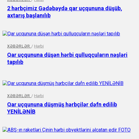
2 hərbçimiz Gədəbəydə qar uçqununa düşüb,
axtarış başlanılıb
XƏBƏRLƏR
/
Hərbi
Qar uçqununa düşən hərbi qulluqçuların nəşləri
tapılıb
XƏBƏRLƏR
/
Hərbi
Qar uçqununa düşmüş hərbçilər dəfn edilib
YENİLƏNİB