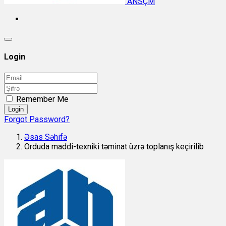
ANSÇM
Login
Remember Me
Login
Forgot Password?
Əsas Səhifə
Orduda maddi-texniki təminat üzrə toplanış keçirilib