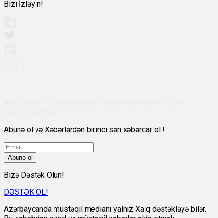
Bizi İzləyin!
Abşeron rayonu, Qobu qəsəbəsi, Çingiz Mustafayev küç 311,
VÖEN:1700455151
Abunə ol və Xəbərlərdən birinci sən xəbərdar ol !
Abunə ol
Bizə Dəstək Olun!
DƏSTƏK OL!
Azərbaycanda müstəqil medianı yalnız Xalq dəstəkləyə bilər.