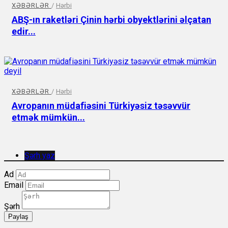
XƏBƏRLƏR
/
Hərbi
ABŞ-ın raketləri Çinin hərbi obyektlərini əlçatan
edir...
XƏBƏRLƏR
/
Hərbi
Avropanın müdafiəsini Türkiyəsiz təsəvvür
etmək mümkün...
Şərh yaz
Ad
Email
Şərh
Paylaş