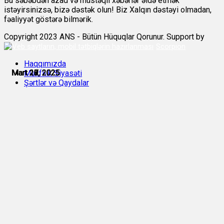
Bu səbəbdən azad və müstəqil xəbərlər əldə etmək
istəyirsinizsə, bizə dəstək olun! Biz Xalqın dəstəyi olmadan,
fəaliyyət göstərə bilmərik.
Copyright 2023 ANS - Bütün Hüquqlar Qorunur. Support by
Scorpion
Haqqımızda
Mart 18, 2025
Mart 19, 2025
Mart 21, 2025
Mart 22, 2025
Mart 26, 2025
Mart 27, 2025
Məxfilik Siyasəti
Şərtlər və Qaydalar