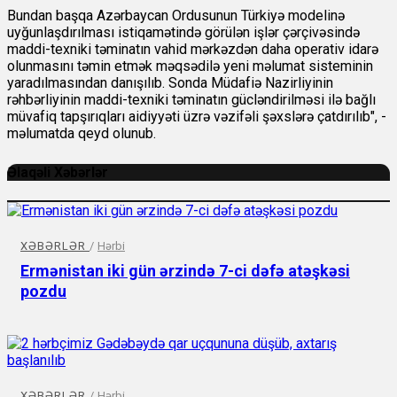
Bundan başqa Azərbaycan Ordusunun Türkiyə modelinə
uyğunlaşdırılması istiqamətində görülən işlər çərçivəsində
maddi-texniki təminatın vahid mərkəzdən daha operativ idarə
olunmasını təmin etmək məqsədilə yeni məlumat sisteminin
yaradılmasından danışılıb. Sonda Müdafiə Nazirliyinin
rəhbərliyinin maddi-texniki təminatın gücləndirilməsi ilə bağlı
müvafiq tapşırıqları aidiyyəti üzrə vəzifəli şəxslərə çatdırılıb", -
məlumatda qeyd olunub.
Əlaqəli Xəbərlər
XƏBƏRLƏR
/
Hərbi
Ermənistan iki gün ərzində 7-ci dəfə atəşkəsi
pozdu
XƏBƏRLƏR
/
Hərbi