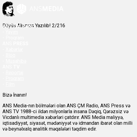
Döyüş Alnınıza Yazılıb! 2/216
ANS
ÇM Radio
-
Yayım
- Proqram
ANS
PRESS
-
Xəbərlər
-
Bloq
-
Müsahibə
ANS
TV
-
Reportaj
-
Proqram
-
Film
Bizə İnanın!
ANS Media-nın bölmələri olan ANS ÇM Radio, ANS Press və
ANS TV 1988-ci ildən milyonlarla insana Dəqiq, Qərəzsiz və
Vicdanlı multimedia xəbərləri çatdırır. ANS Media maliyyə,
iqtisadiyyat, siyasət, mədəniyyət və idmandan ibarət olan milli
və beynəlxalq analitik məqalələri təqdim edir.