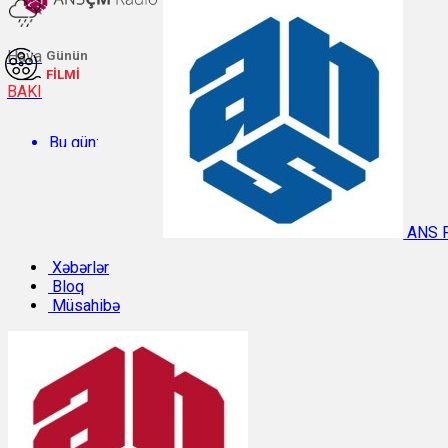
Hava
Günün
FİLMİ
BAKI
Bu gün:
Temperatur: 30°C. Rütubət: 46%.
ANS 
Sabah:
Xəbərlər
Bloq
Müsahibə
Temperatur: 29.2°C. Rütubət: 54%.