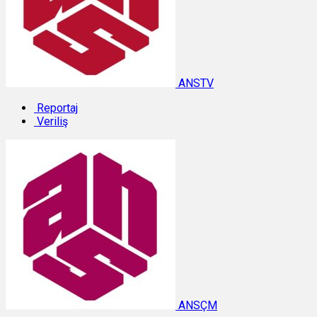
ANSTV
Reportaj
Veriliş
ANSÇM