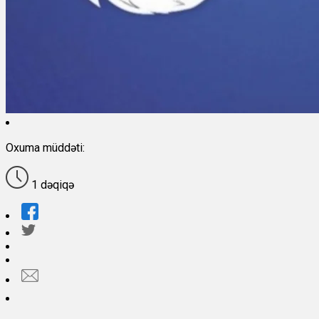
Oxuma müddəti:
1 dəqiqə