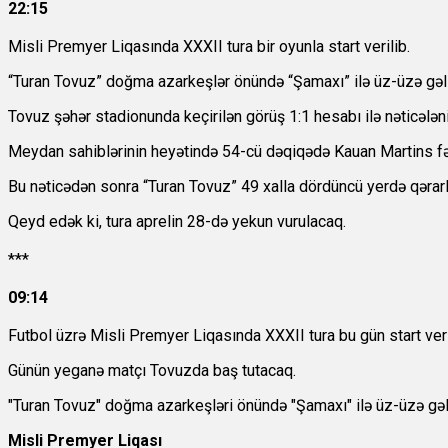
22:15
Misli Premyer Liqasında XXXII tura bir oyunla start verilib.
“Turan Tovuz” doğma azarkeşlər önündə “Şamaxı” ilə üz-üzə gəl
Tovuz şəhər stadionunda keçirilən görüş 1:1 hesabı ilə nəticələn
Meydan sahiblərinin heyətində 54-cü dəqiqədə Kauan Martins fə
Bu nəticədən sonra “Turan Tovuz” 49 xalla dördüncü yerdə qərarla
Qeyd edək ki, tura aprelin 28-də yekun vurulacaq.
***
09:14
Futbol üzrə Misli Premyer Liqasında XXXII tura bu gün start ver
Günün yeganə matçı Tovuzda baş tutacaq.
"Turan Tovuz" doğma azarkeşləri önündə "Şamaxı" ilə üz-üzə gəl
Misli Premyer Liqası