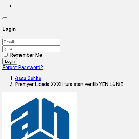
Login
Remember Me
Login
Forgot Password?
Əsas Səhifə
Premyer Liqada XXXII tura start verilib YENİLƏNİB