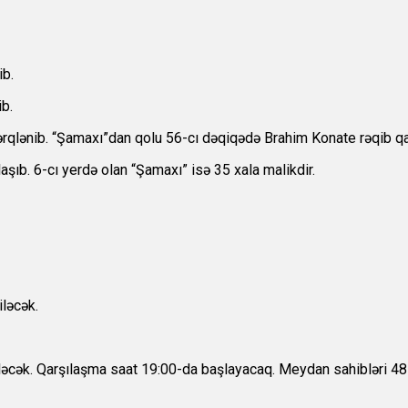
ib.
ib.
rqlənib. “Şamaxı”dan qolu 56-cı dəqiqədə Brahim Konate rəqib qa
şıb. 6-cı yerdə olan “Şamaxı” isə 35 xala malikdir.
iləcək.
əcək. Qarşılaşma saat 19:00-da başlayacaq. Meydan sahibləri 48 x