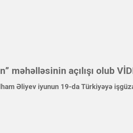
 məhəlləsinin açılışı olub Vİ
lham Əliyev iyunun 19-da Türkiyəyə işgüz