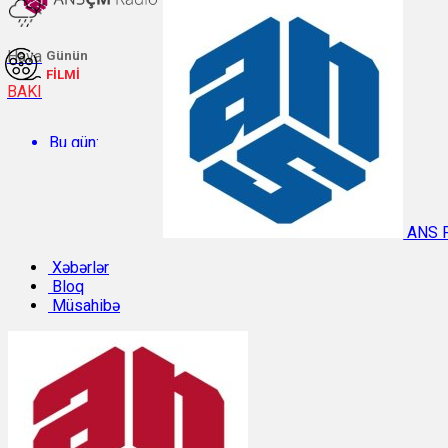
Hava
Günün
FİLMİ
BAKI
Bu gün:
Temperatur: 27.5°C. Rütubət: 59%.
ANS 
Sabah:
Xəbərlər
Bloq
Müsahibə
Temperatur: 31.3°C. Rütubət: 40%.