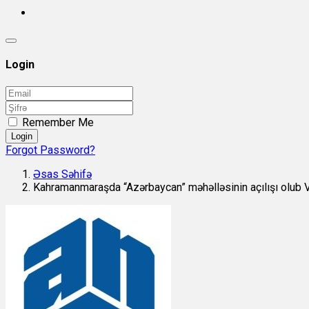
Login
Remember Me
Login
Forgot Password?
Əsas Səhifə
Kahramanmaraşda “Azərbaycan” məhəlləsinin açılışı olub