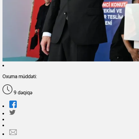
Oxuma müddəti:
9 dəqiqə