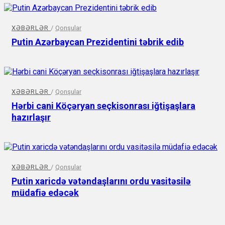
XƏBƏRLƏR
/
Qonşular
Putin Azərbaycan Prezidentini təbrik edib
XƏBƏRLƏR
/
Qonşular
Hərbi cani Köçəryan seçkisonrası iğtişaşlara
hazırlaşır
XƏBƏRLƏR
/
Qonşular
Putin xaricdə vətəndaşlarını ordu vasitəsilə
müdafiə edəcək