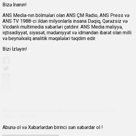
Bizə İnanın!
ANS Media-nın bölmələri olan ANS ÇM Radio, ANS Press və
ANS TV 1988-ci ildən milyonlarla insana Dəqiq, Qərəzsiz və
Vicdanlı multimedia xəbərləri çatdırır. ANS Media maliyyə,
iqtisadiyyat, siyasət, mədəniyyət və idmandan ibarət olan milli
və beynəlxalq analitik məqalələri təqdim edir.
Bizi İzləyin!
Abşeron rayonu, Qobu qəsəbəsi, Çingiz Mustafayev küç 311,
VÖEN:1700455151
Abunə ol və Xəbərlərdən birinci sən xəbərdar ol !