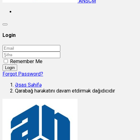
ANSÇM
Login
Remember Me
Login
Forgot Password?
Əsas Səhifə
Qarabağ hərəkatını davam etdirmək dağıdıcıdır