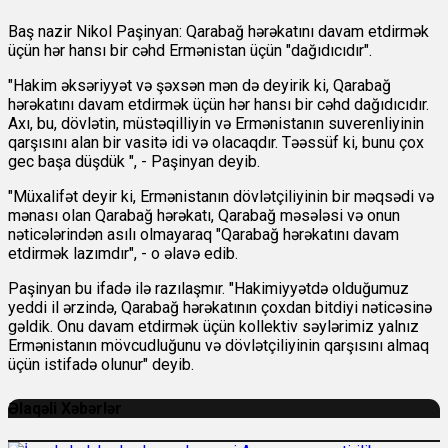
Baş nazir Nikol Paşinyan: Qarabağ hərəkatını davam etdirmək
üçün hər hansı bir cəhd Ermənistan üçün "dağıdıcıdır".
"Hakim əksəriyyət və şəxsən mən də deyirik ki, Qarabağ
hərəkatını davam etdirmək üçün hər hansı bir cəhd dağıdıcıdır.
Axı, bu, dövlətin, müstəqilliyin və Ermənistanın suverenliyinin
qarşısını alan bir vasitə idi və olacaqdır. Təəssüf ki, bunu çox
gec başa düşdük ", - Paşinyan deyib.
"Müxalifət deyir ki, Ermənistanın dövlətçiliyinin bir məqsədi və
mənası olan Qarabağ hərəkatı, Qarabağ məsələsi və onun
nəticələrindən asılı olmayaraq "Qarabağ hərəkatını davam
etdirmək lazımdır", - o əlavə edib.
Paşinyan bu ifadə ilə razılaşmır. "Hakimiyyətdə olduğumuz
yeddi il ərzində, Qarabağ hərəkatının çoxdan bitdiyi nəticəsinə
gəldik. Onu davam etdirmək üçün kollektiv səylərimiz yalnız
Ermənistanın mövcudluğunu və dövlətçiliyinin qarşısını almaq
üçün istifadə olunur" deyib.
Əlaqəli Xəbərlər