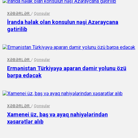
XƏBƏRLƏR
/
Qonşular
İranda həlak olan konsulun nəşi Azəraycana
gətirilib
XƏBƏRLƏR
/
Qonşular
Ermənistan Türkiyəyə aparan dəmir yolunu özü
bərpa edəcək
XƏBƏRLƏR
/
Qonşular
Xamenei üz, baş və ayaq nahiyələrindən
xəsarətlər alıb