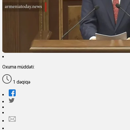
Oxuma müddəti:
1 dəqiqə