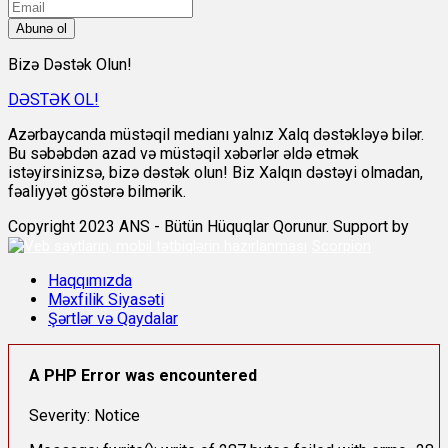
Abunə ol
Bizə Dəstək Olun!
DƏSTƏK OL!
Azərbaycanda müstəqil medianı yalnız Xalq dəstəkləyə bilər.
Bu səbəbdən azad və müstəqil xəbərlər əldə etmək
istəyirsinizsə, bizə dəstək olun! Biz Xalqın dəstəyi olmadan,
fəaliyyət göstərə bilmərik.
Copyright 2023 ANS - Bütün Hüquqlar Qorunur. Support by
Scorpion
Haqqımızda
Məxfilik Siyasəti
Şərtlər və Qaydalar
A PHP Error was encountered
Severity: Notice