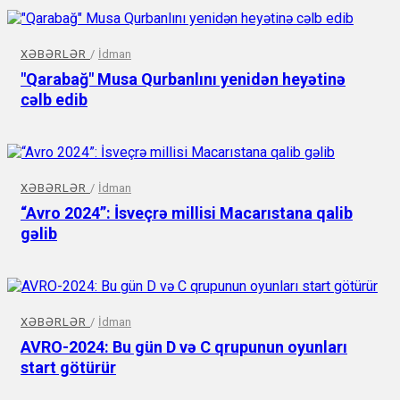
XƏBƏRLƏR
/
İdman
"Qarabağ" Musa Qurbanlını yenidən heyətinə
cəlb edib
XƏBƏRLƏR
/
İdman
“Avro 2024”: İsveçrə millisi Macarıstana qalib
gəlib
XƏBƏRLƏR
/
İdman
AVRO-2024: Bu gün D və C qrupunun oyunları
start götürür