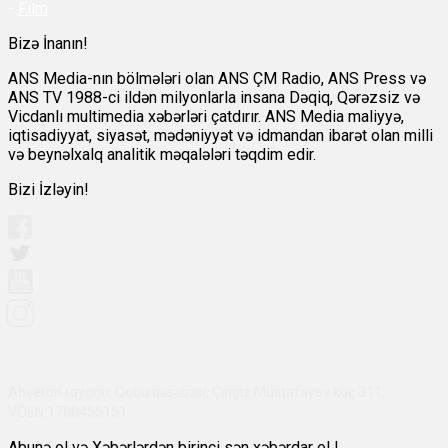
-
Film
Bizə İnanın!
ANS Media-nın bölmələri olan ANS ÇM Radio, ANS Press və
ANS TV 1988-ci ildən milyonlarla insana Dəqiq, Qərəzsiz və
Vicdanlı multimedia xəbərləri çatdırır. ANS Media maliyyə,
iqtisadiyyat, siyasət, mədəniyyət və idmandan ibarət olan milli
və beynəlxalq analitik məqalələri təqdim edir.
Bizi İzləyin!
Abşeron rayonu, Qobu qəsəbəsi, Çingiz Mustafayev küç 311,
VÖEN:1700455151
Abunə ol və Xəbərlərdən birinci sən xəbərdar ol !