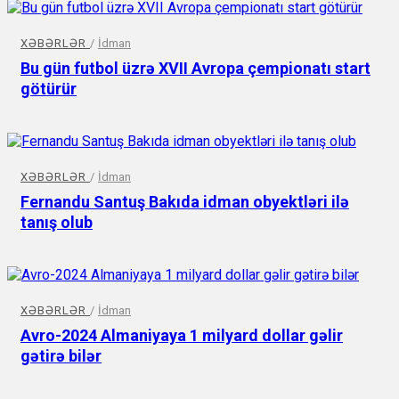
XƏBƏRLƏR
/
İdman
Bu gün futbol üzrə XVII Avropa çempionatı start
götürür
XƏBƏRLƏR
/
İdman
Fernandu Santuş Bakıda idman obyektləri ilə
tanış olub
XƏBƏRLƏR
/
İdman
Avro-2024 Almaniyaya 1 milyard dollar gəlir
gətirə bilər