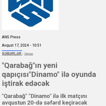
ANS Press
Avqust 17, 2024 - 10:51
XƏBƏRLƏR
/
İdman
"Qarabağ"ın yeni
qapıçısı"Dinamo" ilə oyunda
iştirak edəcək
"Qarabağ" "Dinamo" ilə ilk matçını
avqustun 20-də səfərd keçirəcək