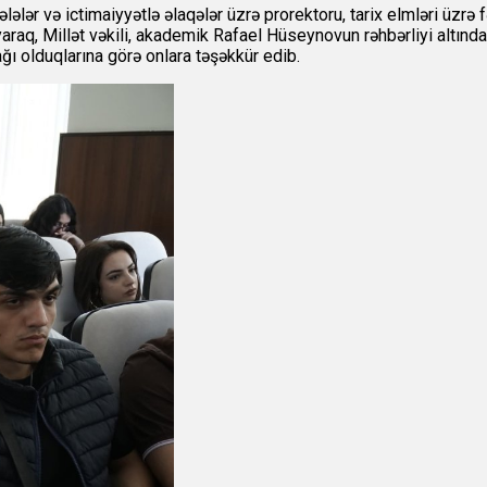
ələr və ictimaiyyətlə əlaqələr üzrə prorektoru, tarix elmləri üzrə
araq, Millət vəkili, akademik Rafael Hüseynovun rəhbərliyi altında
ı olduqlarına görə onlara təşəkkür edib.