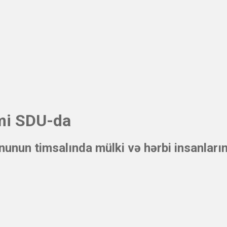
lmi SDU-da
unun timsalında mülki və hərbi insanların