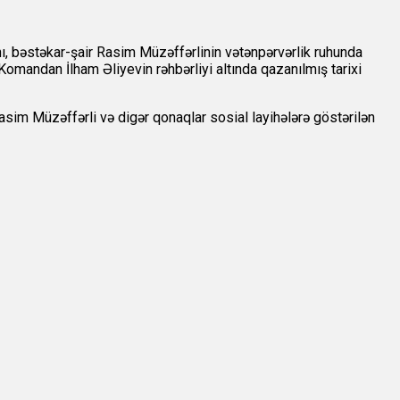
nı, bəstəkar-şair Rasim Müzəffərlinin vətənpərvərlik ruhunda
Komandan İlham Əliyevin rəhbərliyi altında qazanılmış tarixi
sim Müzəffərli və digər qonaqlar sosial layihələrə göstərilən