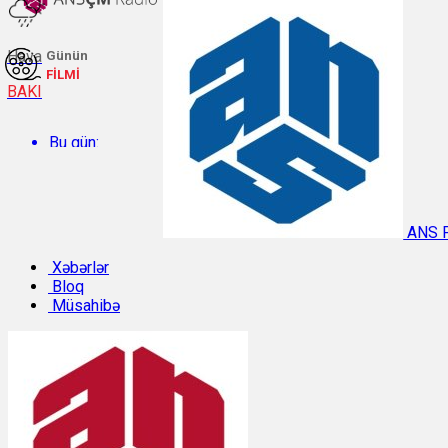
Hava
Günün
FİLMİ
BAKI
Bu gün:
Temperatur: 29.3°C. Rütubət: 48%.
ANS 
Sabah:
Xəbərlər
Bloq
Müsahibə
Temperatur: 28.8°C. Rütubət: 55%.