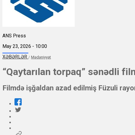
ANS Press
May 23, 2026 - 10:00
XƏBƏRLƏR
/
Mədəniyyət
“Qaytarılan torpaq” sənədli fi
Filmdə işğaldan azad edilmiş Füzuli rayon