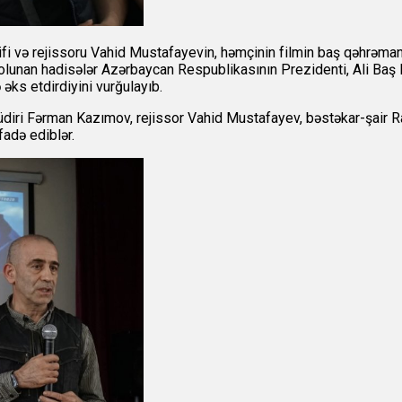
llifi və rejissoru Vahid Mustafayevin, həmçinin filmin baş qəhrəma
 olunan hadisələr Azərbaycan Respublikasının Prezidenti, Ali Baş 
ks etdirdiyini vurğulayıb.
diri Fərman Kazımov, rejissor Vahid Mustafayev, bəstəkar-şair Ra
fadə ediblər.