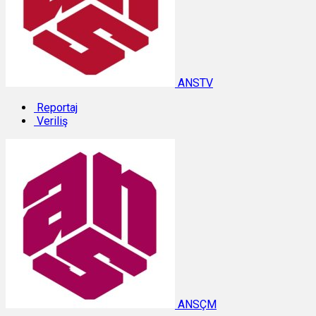
ANSTV
Reportaj
Veriliş
ANSÇM