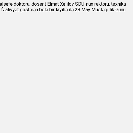
 fəlsəfə doktoru, dosent Elmat Xəlilov SDU-nun rektoru, texnika
 fəaliyyət göstərən belə bir layihə ilə 28 May Müstəqillik Günü