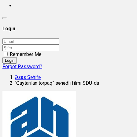
Login
Remember Me
Login
Forgot Password?
Əsas Səhifə
“Qaytarılan torpaq” sənədli filmi SDU-da