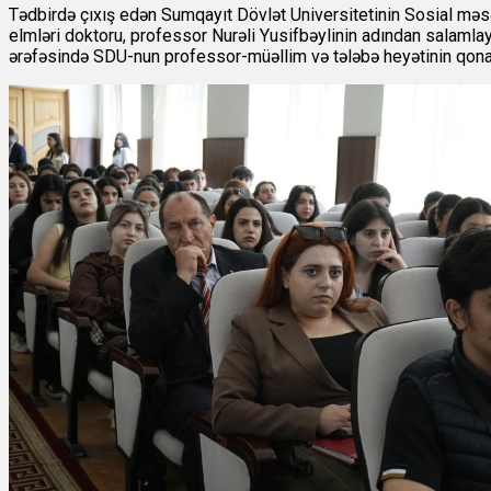
Tədbirdə çıxış edən Sumqayıt Dövlət Universitetinin Sosial məsəl
elmləri doktoru, professor Nurəli Yusifbəylinin adından salamlay
ərəfəsində SDU-nun professor-müəllim və tələbə heyətinin qonağ