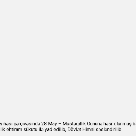
həsi çərçivəsində 28 May – Müstəqillik Gününə həsr olunmuş bədi
k ehtiram sükutu ilə yad edilib, Dövlət Himni səsləndirilib.