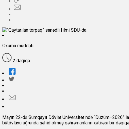
Oxuma müddəti:
2 dəqiqə
Mayın 22-də Sumqayıt Dövlət Universitetində “Düzüm–2026” layi
bütövlüyü uğrunda şəhid olmuş qəhrəmanların xatirəsi bir dəqiqəli