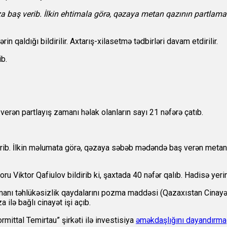
a baş verib. İlkin ehtimala görə, qəzaya metan qazının partlam
 qaldığı bildirilir. Axtarış-xilasetmə tədbirləri davam etdirilir.
ib.
rən partlayış zamanı həlak olanların sayı 21 nəfərə çatıb.
ib. İlkin məlumata görə, qəzaya səbəb mədəndə baş verən metan q
u Viktor Qafiulov bildirib ki, şaxtada 40 nəfər qalıb. Hadisə yerin
manı təhlükəsizlik qaydalarını pozma maddəsi (Qazaxıstan Cinayət
ilə bağlı cinayət işi açıb.
ttal Temirtau” şirkəti ilə investisiya
əməkdaşlığını dayandırm