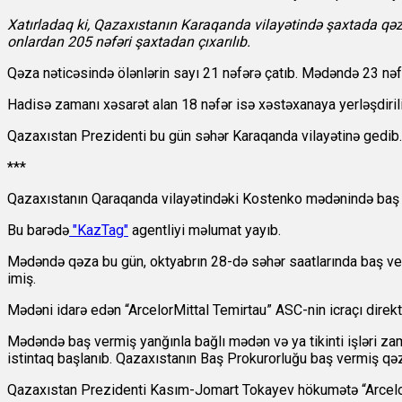
Xatırladaq ki, Qazaxıstanın Karaqanda vilayətində şaxtada qəz
onlardan 205 nəfəri şaxtadan çıxarılıb.
Qəza nəticəsində ölənlərin sayı 21 nəfərə çatıb. Mədəndə 23 nəfərin
Hadisə zamanı xəsarət alan 18 nəfər isə xəstəxanaya yerləşdiril
Qazaxıstan Prezidenti bu gün səhər Karaqanda vilayətinə gedib.
***
Qazaxıstanın Qaraqanda vilayətindəki Kostenko mədənində baş ve
Bu barədə
"KazTag"
agentliyi məlumat yayıb.
Mədəndə qəza bu gün, oktyabrın 28-də səhər saatlarında baş ver
imiş.
Mədəni idarə edən “ArcelorMittal Temirtau” ASC-nin icraçı direktor
Mədəndə baş vermiş yanğınla bağlı mədən və ya tikinti işləri za
istintaq başlanıb. Qazaxıstanın Baş Prokurorluğu baş vermiş qəza 
Qazaxıstan Prezidenti Kasım-Jomart Tokayev hökumətə “Arcelormi