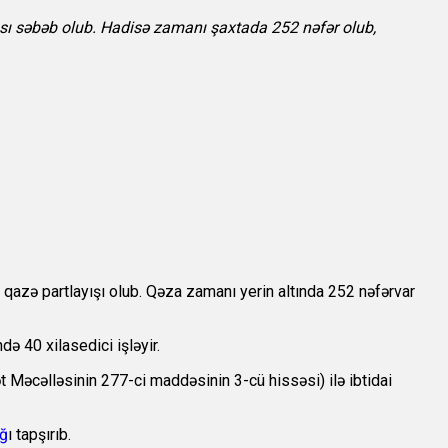
ası səbəb olub. Hadisə zamanı şaxtada 252 nəfər olub,
azə partlayışı olub. Qəza zamanı yerin altında 252 nəfərvar
də 40 xilasedici işləyir.
 Məcəlləsinin 277-ci maddəsinin 3-cü hissəsi) ilə ibtidai
ağ
ı tapşırıb.