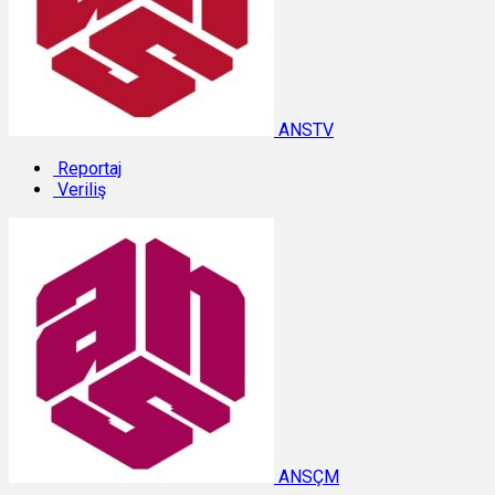
ANSTV
Reportaj
Veriliş
ANSÇM