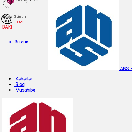
Hava
Günün
FİLMİ
BAKI
Bu gün:
Temperatur: 32.3°C. Rütubət: 38%.
ANS 
Sabah:
Xəbərlər
Bloq
Müsahibə
Temperatur: 31.1°C. Rütubət: 42%.