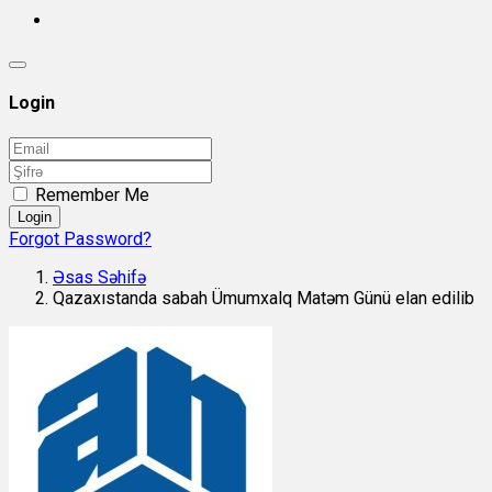
Login
Remember Me
Login
Forgot Password?
Əsas Səhifə
Qazaxıstanda sabah Ümumxalq Matəm Günü elan edilib