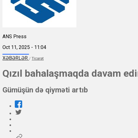
ANS Press
Oct 11, 2025 - 11:04
XƏBƏRLƏR
/
Ticarət
Qızıl bahalaşmaqda davam edi
Gümüşün də qiyməti artıb