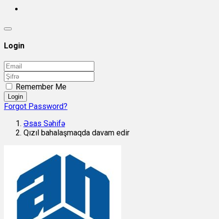
Login
Remember Me
Login
Forgot Password?
Əsas Səhifə
Qızıl bahalaşmaqda davam edir