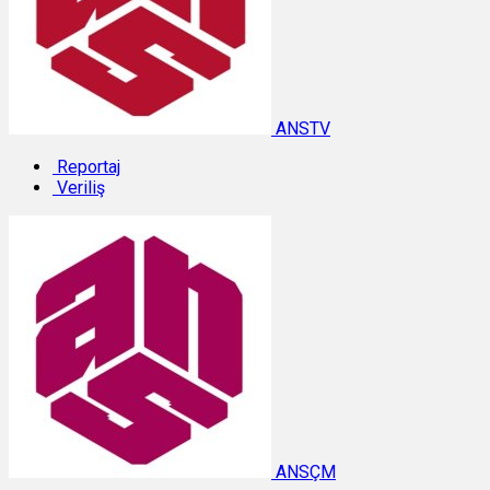
ANSTV
Reportaj
Veriliş
ANSÇM