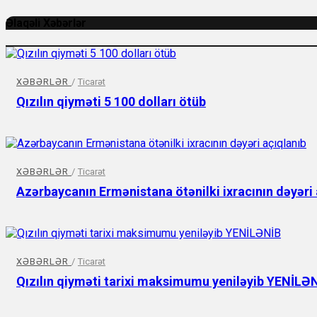
Əlaqəli Xəbərlər
XƏBƏRLƏR
/
Ticarət
Qızılın qiyməti 5 100 dolları ötüb
XƏBƏRLƏR
/
Ticarət
Azərbaycanın Ermənistana ötənilki ixracının dəyəri 
XƏBƏRLƏR
/
Ticarət
Qızılın qiyməti tarixi maksimumu yeniləyib YENİLƏ