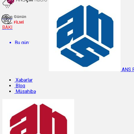
Hava
Günün
FİLMİ
BAKI
Bu gün:
Temperatur: 29.3°C. Rütubət: 48%.
ANS 
Sabah:
Xəbərlər
Bloq
Müsahibə
Temperatur: 28.8°C. Rütubət: 55%.