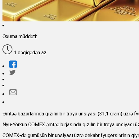
Oxuma müddəti:
1 dəqiqədən az
Əmtəə bazarlarında qızılın bir troya unsiyası (31,1 qram) üzrə fyu
Nyu-Yorkun COMEX əmtəə birjasında qızılın bir troya unsiyası üz
COMEX-də gümüşün bir unsiyası üzrə dekabr fyuçerslərinin qiym