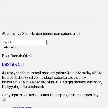
Abşeron rayonu, Qobu qəsəbəsi, Çingiz Mustafayev küç 311,
VÖEN:1700455151
Abunə ol və Xəbərlərdən birinci sən xəbərdar ol !
Abunə ol
Bizə Dəstək Olun!
DƏSTƏK OL!
Azərbaycanda müstəqil medianı yalnız Xalq dəstəkləyə bilər.
Bu səbəbdən azad və müstəqil xəbərlər əldə etmək
istəyirsinizsə, bizə dəstək olun! Biz Xalqın dəstəyi olmadan,
fəaliyyət göstərə bilmərik.
Copyright 2023 ANS - Bütün Hüquqlar Qorunur. Support by
Scorpion