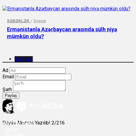
XƏBƏRLƏR
/
Siyasət
Ermənistanla Azərbaycan arasında sülh niyə
mümkün oldu?
Şərh yaz
Ad
Email
Şərh
Paylaş
Döyüş Alnınıza Yazılıb! 2/216
ANS
ÇM Radio
-
Yayım
- Proqram