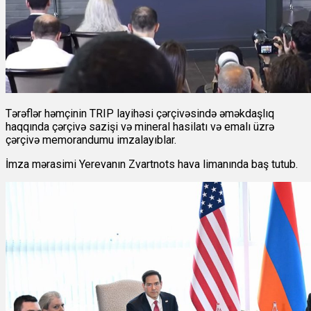
Tərəflər həmçinin TRIP layihəsi çərçivəsində əməkdaşlıq
haqqında çərçivə sazişi və mineral hasilatı və emalı üzrə
çərçivə memorandumu imzalayıblar.
İmza mərasimi Yerevanın Zvartnots hava limanında baş tutub.