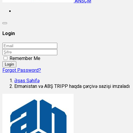
ANSÇM
Login
Remember Me
Login
Forgot Password?
Əsas Səhifə
Ermənistan və ABŞ TRIPP haqda çərçivə sazişi imzaladı