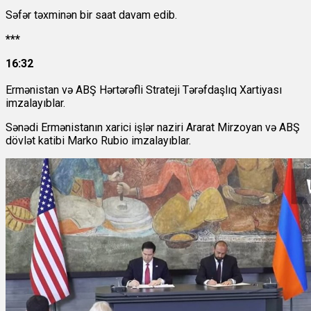
Səfər təxminən bir saat davam edib.
***
16:32
Ermənistan və ABŞ Hərtərəfli Strateji Tərəfdaşlıq Xartiyası
imzalayıblar.
Sənədi Ermənistanın xarici işlər naziri Ararat Mirzoyan və ABŞ
dövlət katibi Marko Rubio imzalayıblar.