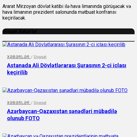
Ararat Mirzoyan dövlət katibi ilə hava limanında görüşəcək və
hava limanının prezident salonunda mətbuat konfransı
keçiriləcək.
Əlaqəli Xəbərlər
XƏBƏRLƏR
/
Siyasət
Astanada Ali Dövlətlərarası Şurasının 2-ci iclası
keçirilib
XƏBƏRLƏR
/
Siyasət
Azərbaycan-Qazaxıstan sənədləri mübadilə
olunub FOTO