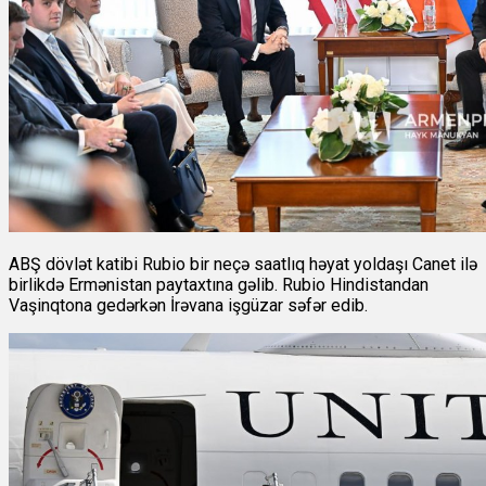
ABŞ dövlət katibi Rubio bir neçə saatlıq həyat yoldaşı Canet ilə
birlikdə Ermənistan paytaxtına gəlib. Rubio Hindistandan
Vaşinqtona gedərkən İrəvana işgüzar səfər edib.