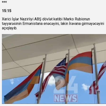
***
15:15
Xarici İşlər Nazirliyi ABŞ dövlət katibi Marko Rubionun
təyyarəsinin Ermənistana enəcəyini, lakin İrəvana girməyəcəyini
açıqlayıb.