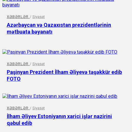
XƏBƏRLƏR
/
Siyasət
Azərbaycan və Qazaxıstan prezidentlərinin
mətbuata bəyanatı
XƏBƏRLƏR
/
Siyasət
Paşinyan Prezident İlham Əliyevə təşəkkür edib
FOTO
XƏBƏRLƏR
/
Siyasət
İlham Əliyev Estoniyanın xarici işlər nazirini
qəbul edib