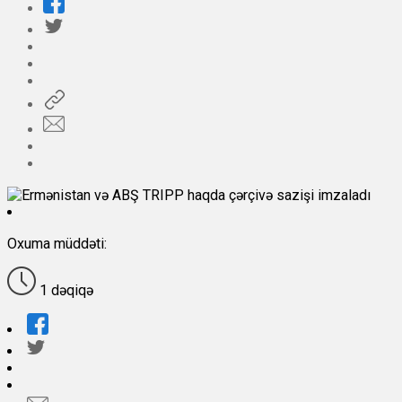
Oxuma müddəti:
1 dəqiqə