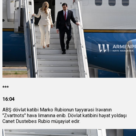
***
16:04
ABŞ dövlət katibi Marko Rubionun təyyarəsi Irəvanın
"Zvartnots" hava limanına enib. Dövlət katibini həyat yoldaşı
Canet Dustebes Rubio müşayiət edir.