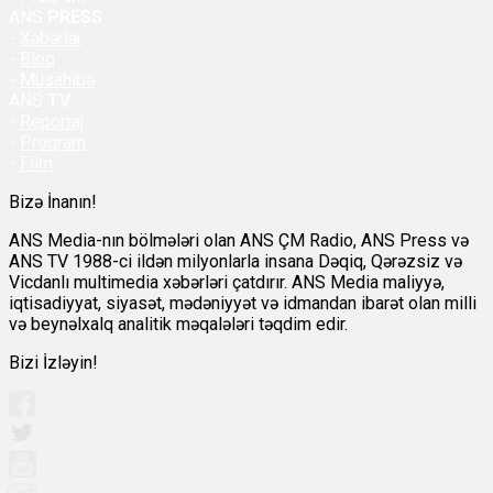
ANS
PRESS
-
Xəbərlər
-
Bloq
-
Müsahibə
ANS
TV
-
Reportaj
-
Proqram
-
Film
Bizə İnanın!
ANS Media-nın bölmələri olan ANS ÇM Radio, ANS Press və
ANS TV 1988-ci ildən milyonlarla insana Dəqiq, Qərəzsiz və
Vicdanlı multimedia xəbərləri çatdırır. ANS Media maliyyə,
iqtisadiyyat, siyasət, mədəniyyət və idmandan ibarət olan milli
və beynəlxalq analitik məqalələri təqdim edir.
Bizi İzləyin!