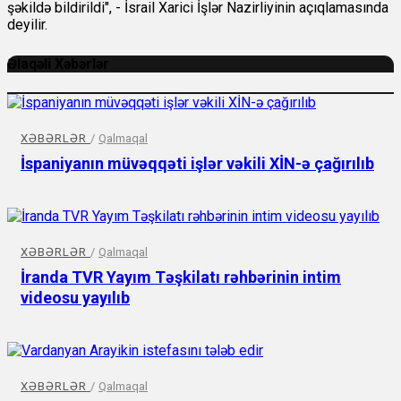
şəkildə bildirildi", - İsrail Xarici İşlər Nazirliyinin açıqlamasında
deyilir.
Əlaqəli Xəbərlər
XƏBƏRLƏR
/
Qalmaqal
İspaniyanın müvəqqəti işlər vəkili XİN-ə çağırılıb
XƏBƏRLƏR
/
Qalmaqal
İranda TVR Yayım Təşkilatı rəhbərinin intim
videosu yayılıb
XƏBƏRLƏR
/
Qalmaqal