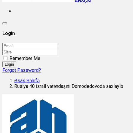
ANSÇM
Login
Remember Me
Login
Forgot Password?
Əsas Səhifə
Rusiya 40 İsrail vətəndaşını Domodedovoda saxlayıb