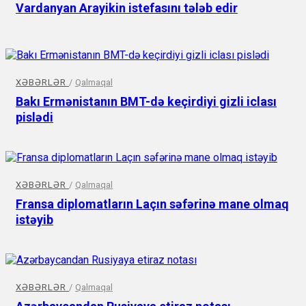
Vardanyan Arayikin istefasını tələb edir
XƏBƏRLƏR
/
Qalmaqal
Bakı Ermənistanın BMT-də keçirdiyi gizli iclası
pislədi
XƏBƏRLƏR
/
Qalmaqal
Fransa diplomatların Laçın səfərinə mane olmaq
istəyib
XƏBƏRLƏR
/
Qalmaqal