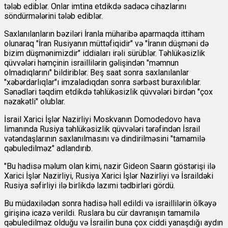
tələb ediblər. Onlar imtina etdikdə sadəcə cihazlarını
söndürmələrini tələb ediblər.
Saxlanılanların bəziləri İranla müharibə aparmaqda ittiham
olunaraq "İran Rusiyanın müttəfiqidir" və "İranın düşməni də
bizim düşmənimizdir" iddiaları irəli sürüblər. Təhlükəsizlik
qüvvələri həmçinin israillilərin gəlişindən "məmnun
olmadıqlarını" bildiriblər. Beş saat sonra saxlanılanlar
"xəbərdarlıqlar"ı imzaladıqdan sonra sərbəst buraxılıblar.
Sənədləri təqdim etdikdə təhlükəsizlik qüvvələri birdən "çox
nəzakətli" olublar.
İsrail Xarici İşlər Nazirliyi Moskvanın Domodedovo hava
limanında Rusiya təhlükəsizlik qüvvələri tərəfindən İsrail
vətəndaşlarının saxlanılmasını və dindirilməsini "tamamilə
qəbuledilməz" adlandırıb.
"Bu hadisə məlum olan kimi, nazir Gideon Saarın göstərişi ilə
Xarici İşlər Nazirliyi, Rusiya Xarici İşlər Nazirliyi və İsraildəki
Rusiya səfirliyi ilə birlikdə lazımi tədbirləri gördü.
Bu müdaxilədən sonra hadisə həll edildi və israillilərin ölkəyə
girişinə icazə verildi. Ruslara bu cür davranışın tamamilə
qəbuledilməz olduğu və İsrailin buna çox ciddi yanaşdığı aydın