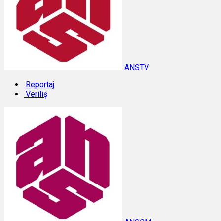
ANSTV
Reportaj
Veriliş