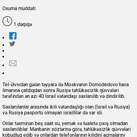
Oxuma müddəti:
1 dəqiqə
Tel-Əvivdən gələn təyyarə ilə Moskvanın Domodedovo hava
limanına çatdıqdan sonra Rusiya təhlükəsizlik qüvvələri
tərəfindən ən azı 40 İsrail vətəndaşı saxlanılıb və dindirilib.
Saxlanılanlar arasında ikili vətəndaşlığı olan (İsrail və Rusiya)
və Rusiya pasportu olmayan israillilər də var idi.
Onlar təxminən beş saat su, yemək və tualetə çıxış olmadan
saxlanılıblar. Mənbənin sözlərinə görə, təhlükəsizlik qüvvələri
kobudluq edib və onlardan telefonlarının kilidini açmalarını