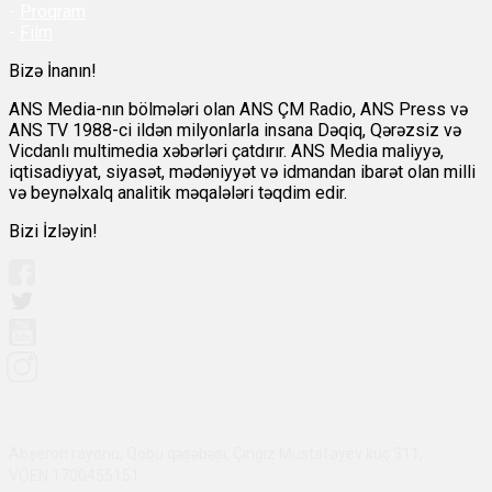
-
Proqram
-
Film
Bizə İnanın!
ANS Media-nın bölmələri olan ANS ÇM Radio, ANS Press və
ANS TV 1988-ci ildən milyonlarla insana Dəqiq, Qərəzsiz və
Vicdanlı multimedia xəbərləri çatdırır. ANS Media maliyyə,
iqtisadiyyat, siyasət, mədəniyyət və idmandan ibarət olan milli
və beynəlxalq analitik məqalələri təqdim edir.
Bizi İzləyin!
Abşeron rayonu, Qobu qəsəbəsi, Çingiz Mustafayev küç 311,
VÖEN:1700455151