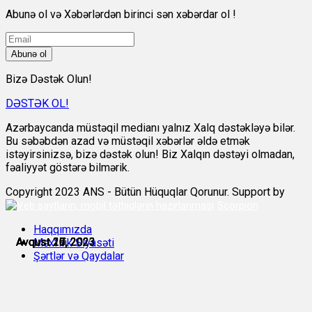
Abunə ol və Xəbərlərdən birinci sən xəbərdar ol !
Abunə ol
Bizə Dəstək Olun!
DƏSTƏK OL!
Azərbaycanda müstəqil medianı yalnız Xalq dəstəkləyə bilər.
Bu səbəbdən azad və müstəqil xəbərlər əldə etmək
istəyirsinizsə, bizə dəstək olun! Biz Xalqın dəstəyi olmadan,
fəaliyyət göstərə bilmərik.
Copyright 2023 ANS - Bütün Hüquqlar Qorunur. Support by
Scorpion
Haqqımızda
Avqust 15, 2023
Avqust 19, 2023
Avqust 20, 2023
Avqust 25, 2023
Avqust 26, 2023
Avqust 27, 2023
Məxfilik Siyasəti
Şərtlər və Qaydalar