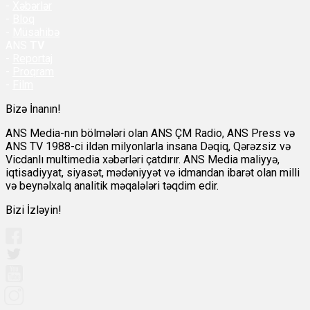
-
Xəbərlər
-
Bloq
-
Müsahibə
ANS
TV
-
Reportaj
-
Proqram
-
Film
Bizə İnanın!
ANS Media-nın bölmələri olan ANS ÇM Radio, ANS Press və
ANS TV 1988-ci ildən milyonlarla insana Dəqiq, Qərəzsiz və
Vicdanlı multimedia xəbərləri çatdırır. ANS Media maliyyə,
iqtisadiyyat, siyasət, mədəniyyət və idmandan ibarət olan milli
və beynəlxalq analitik məqalələri təqdim edir.
Bizi İzləyin!