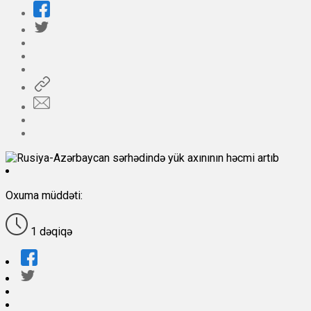
Oxuma müddəti:
1 dəqiqə