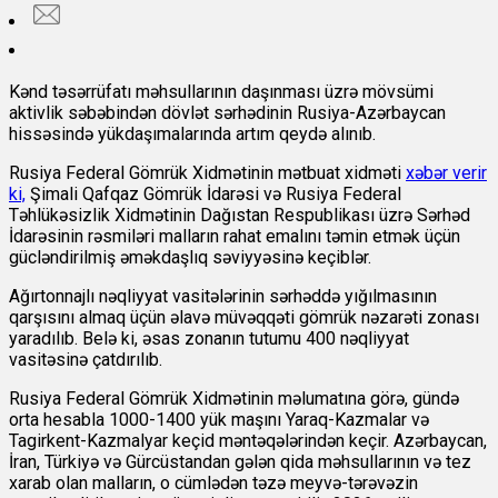
Kənd təsərrüfatı məhsullarının daşınması üzrə mövsümi
aktivlik səbəbindən dövlət sərhədinin Rusiya-Azərbaycan
hissəsində yükdaşımalarında artım qeydə alınıb.
Rusiya Federal Gömrük Xidmətinin mətbuat xidməti
xəbər verir
ki,
Şimali Qafqaz Gömrük İdarəsi və Rusiya Federal
Təhlükəsizlik Xidmətinin Dağıstan Respublikası üzrə Sərhəd
İdarəsinin rəsmiləri malların rahat emalını təmin etmək üçün
gücləndirilmiş əməkdaşlıq səviyyəsinə keçiblər.
Ağırtonnajlı nəqliyyat vasitələrinin sərhəddə yığılmasının
qarşısını almaq üçün əlavə müvəqqəti gömrük nəzarəti zonası
yaradılıb. Belə ki, əsas zonanın tutumu 400 nəqliyyat
vasitəsinə çatdırılıb.
Rusiya Federal Gömrük Xidmətinin məlumatına görə, gündə
orta hesabla 1000-1400 yük maşını Yaraq-Kazmalar və
Tagirkent-Kazmalyar keçid məntəqələrindən keçir. Azərbaycan,
İran, Türkiyə və Gürcüstandan gələn qida məhsullarının və tez
xarab olan malların, o cümlədən təzə meyvə-tərəvəzin