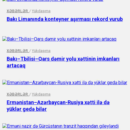
XƏBƏRLƏR
/
Yükdaşıma
Bakı Limanında konteyner aşırması rekord vurub
XƏBƏRLƏR
/
Yükdaşıma
Bakı–Tbilisi–Qars dəmir yolu xəttinin imkanları
artacaq
XƏBƏRLƏR
/
Yükdaşıma
Ermənistan–Azərbaycan-Rusiya xətti ilə də
yüklər gedə bilər