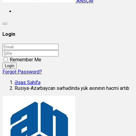
ANSÇM
Login
Remember Me
Login
Forgot Password?
Əsas Səhifə
Rusiya-Azərbaycan sərhədində yük axınının həcmi artıb