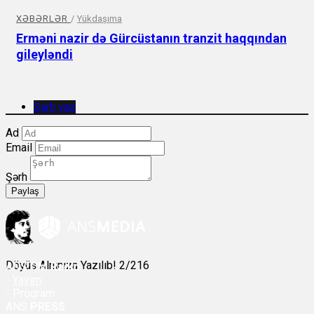
XƏBƏRLƏR
/
Yükdaşıma
Erməni nazir də Gürcüstanın tranzit haqqından
gileyləndi
Şərh yaz
Ad
Email
Şərh
Paylaş
Döyüş Alnınıza Yazılıb! 2/216
ANS
ÇM Radio
-
Yayım
- Proqram
ANS
PRESS