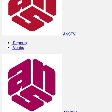
ANSTV
Reportaj
Veriliş