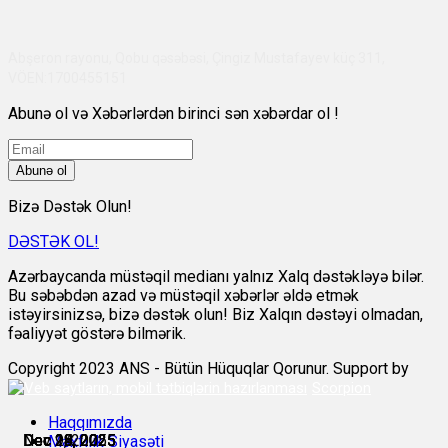
Abşeron rayonu, Qobu qəsəbəsi, Çingiz Mustafayev küç 311,
VÖEN:1700455151
Abunə ol və Xəbərlərdən birinci sən xəbərdar ol !
Abunə ol
Bizə Dəstək Olun!
DƏSTƏK OL!
Azərbaycanda müstəqil medianı yalnız Xalq dəstəkləyə bilər.
Bu səbəbdən azad və müstəqil xəbərlər əldə etmək
istəyirsinizsə, bizə dəstək olun! Biz Xalqın dəstəyi olmadan,
fəaliyyət göstərə bilmərik.
Copyright 2023 ANS - Bütün Hüquqlar Qorunur. Support by
Scorpion
Haqqımızda
Nov 28, 2025
Dec 9, 2025
Dec 18, 2025
Dec 19, 2025
Dec 24, 2025
Dec 25, 2025
Məxfilik Siyasəti