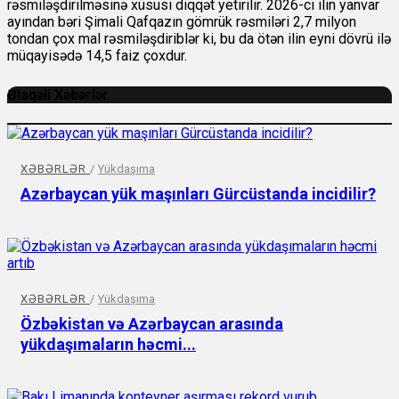
rəsmiləşdirilməsinə xüsusi diqqət yetirilir. 2026-cı ilin yanvar
ayından bəri Şimali Qafqazın gömrük rəsmiləri 2,7 milyon
tondan çox mal rəsmiləşdiriblər ki, bu da ötən ilin eyni dövrü ilə
müqayisədə 14,5 faiz çoxdur.
Əlaqəli Xəbərlər
XƏBƏRLƏR
/
Yükdaşıma
Azərbaycan yük maşınları Gürcüstanda incidilir?
XƏBƏRLƏR
/
Yükdaşıma
Özbəkistan və Azərbaycan arasında
yükdaşımaların həcmi...