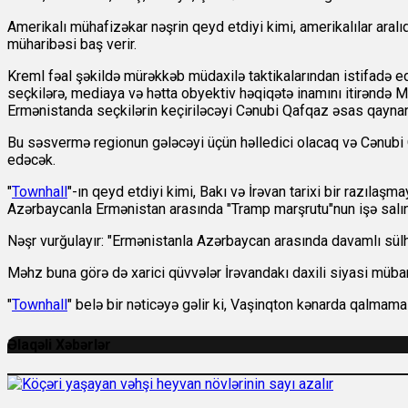
Amerikalı mühafizəkar nəşrin qeyd etdiyi kimi, amerikalılar aral
müharibəsi baş verir.
Kreml fəal şəkildə mürəkkəb müdaxilə taktikalarından istifadə e
seçkilərə, mediaya və hətta obyektiv həqiqətə inamını itirəndə 
Ermənistanda seçkilərin keçiriləcəyi Cənubi Qafqaz əsas qaynar 
Bu səsvermə regionun gələcəyi üçün həlledici olacaq və Cənubi Q
edəcək.
"
Townhall
"-ın qeyd etdiyi kimi, Bakı və İrəvan tarixi bir razılaş
Azərbaycanla Ermənistan arasında "Tramp marşrutu"nun işə salı
Nəşr vurğulayır: "Ermənistanla Azərbaycan arasında davamlı sülh
Məhz buna görə də xarici qüvvələr İrəvandakı daxili siyasi müba
"
Townhall
" belə bir nəticəyə gəlir ki, Vaşinqton kənarda qalmamal
Əlaqəli Xəbərlər