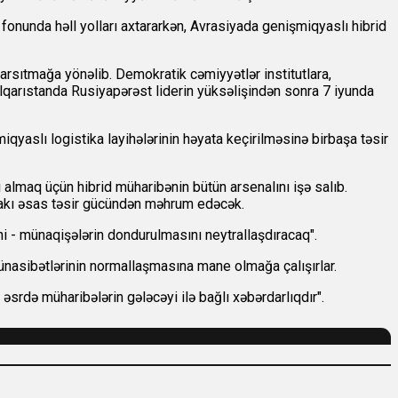
fonunda həll yolları axtararkən, Avrasiyada genişmiqyaslı hibrid
arsıtmağa yönəlib. Demokratik cəmiyyətlər institutlara,
olqarıstanda Rusiyapərəst liderin yüksəlişindən sonra 7 iyunda
yaslı logistika layihələrinin həyata keçirilməsinə birbaşa təsir
ı almaq üçün hibrid müharibənin bütün arsenalını işə salıb.
dakı əsas təsir gücündən məhrum edəcək.
i - münaqişələrin dondurulmasını neytrallaşdıracaq".
ünasibətlərinin normallaşmasına mane olmağa çalışırlar.
 əsrdə müharibələrin gələcəyi ilə bağlı xəbərdarlıqdır".