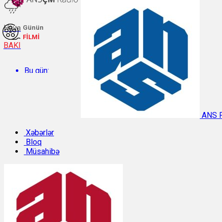
Hava
Günün
FİLMİ
BAKI
Bu gün:
Temperatur: 30.4°C. Rütubət: 49%.
ANS 
Sabah:
Xəbərlər
Bloq
Müsahibə
Temperatur: 29.9°C. Rütubət: 47%.