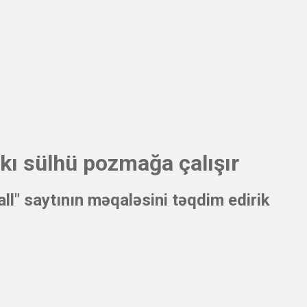
akı sülhü pozmağa çalışır
l" saytının məqaləsini təqdim edirik