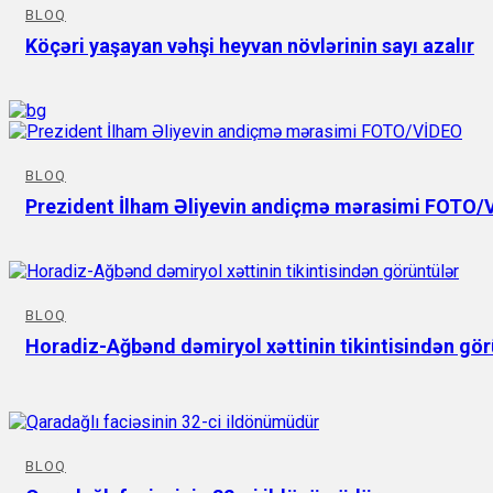
BLOQ
Köçəri yaşayan vəhşi heyvan növlərinin sayı azalır
BLOQ
Prezident İlham Əliyevin andiçmə mərasimi FOTO/
BLOQ
Horadiz-Ağbənd dəmiryol xəttinin tikintisindən gör
BLOQ