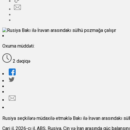
Oxuma müddəti:
2 dəqiqə
Rusiya seçkilərə müdaxilə etməklə Bakı ilə İrəvan arasındakı sül
Cari il, 2026-cı il, ABŞ, Rusiya, Çin və İran arasında güc balansı