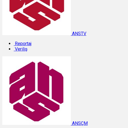
ANSTV
Reportaj
Veriliş
ANSÇM