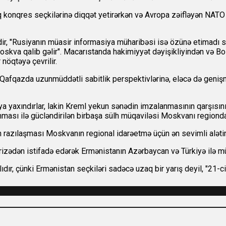
ıq konqres seçkilərinə diqqət yetirərkən və Avropa zəifləyən NATO 
dir, "Rusiyanın müasir informasiya müharibəsi isə özünə etimadı s
Moskva qalib gəlir". Macarıstanda hakimiyyət dəyişikliyindən və B
nöqtəyə çevrilir.
afqazda uzunmüddətli sabitlik perspektivlərinə, eləcə də genişmiq
maya yaxındırlar, lakin Kreml yekun sənədin imzalanmasının qarşısın
nması ilə gücləndirilən birbaşa sülh müqaviləsi Moskvanı region
 razılaşması Moskvanın regional idarəetmə üçün ən sevimli alətin
rizədən istifadə edərək Ermənistanın Azərbaycan və Türkiyə ilə m
ıdır, çünki Ermənistan seçkiləri sadəcə uzaq bir yarış deyil, "21-ci