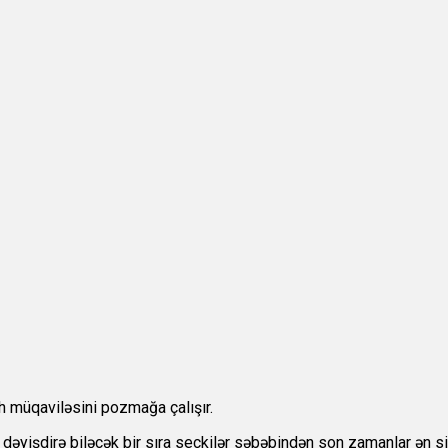
h müqaviləsini pozmağa çalışır.
nı dəyişdirə biləcək bir sıra seçkilər səbəbindən son zamanlar ən si