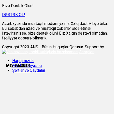
Bizə Dəstək Olun!
DƏSTƏK OL!
Azərbaycanda müstəqil medianı yalnız Xalq dəstəkləyə bilər.
Bu səbəbdən azad və müstəqil xəbərlər əldə etmək
istəyirsinizsə, bizə dəstək olun! Biz Xalqın dəstəyi olmadan,
fəaliyyət göstərə bilmərik.
Copyright 2023 ANS - Bütün Hüquqlar Qorunur. Support by
Scorpion
Haqqımızda
May 7, 2024
May 9, 2024
May 9, 2024
May 13, 2024
May 13, 2024
May 14, 2024
Məxfilik Siyasəti
Şərtlər və Qaydalar