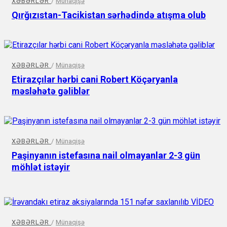
XƏBƏRLƏR
/
Münaqişə
Qırğızıstan-Tacikistan sərhədində atışma olub
XƏBƏRLƏR
/
Münaqişə
Etirazçılar hərbi cani Robert Köçəryanla
məsləhətə gəliblər
XƏBƏRLƏR
/
Münaqişə
Paşinyanın istefasına nail olmayanlar 2-3 gün
möhlət istəyir
XƏBƏRLƏR
/
Münaqişə