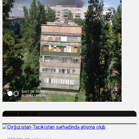
Əlaqəli Xəbərlər