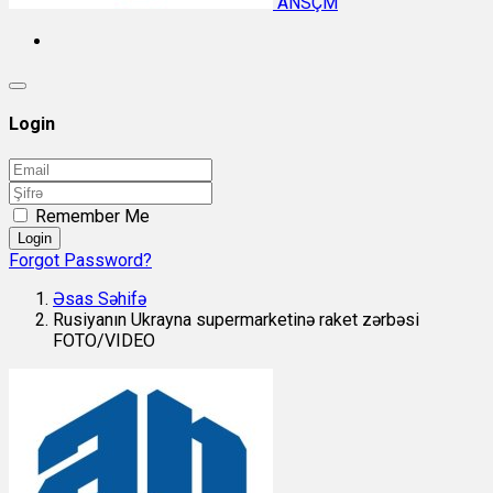
ANSÇM
Login
Remember Me
Login
Forgot Password?
Əsas Səhifə
Rusiyanın Ukrayna supermarketinə raket zərbəsi
FOTO/VIDEO