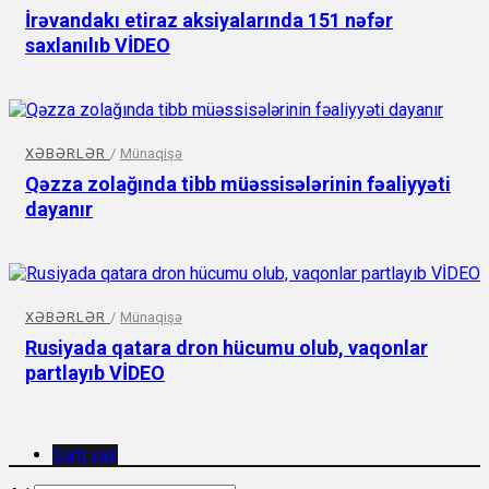
İrəvandakı etiraz aksiyalarında 151 nəfər
saxlanılıb VİDEO
XƏBƏRLƏR
/
Münaqişə
Qəzza zolağında tibb müəssisələrinin fəaliyyəti
dayanır
XƏBƏRLƏR
/
Münaqişə
Rusiyada qatara dron hücumu olub, vaqonlar
partlayıb VİDEO
Şərh yaz