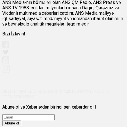
ANS Media-nın bölmələri olan ANS ÇM Radio, ANS Press və
ANS TV 1988-ci ildən milyonlarla insana Dəqiq, Qərəzsiz və
Vicdanlı multimedia xəbərləri çatdırır. ANS Media maliyyə,
iqtisadiyyat, siyasət, mədəniyyət və idmandan ibarət olan milli
və beynəlxalq analitik məqalələri təqdim edir.
Bizi İzləyin!
Abşeron rayonu, Qobu qəsəbəsi, Çingiz Mustafayev küç 311,
VÖEN:1700455151
Abunə ol və Xəbərlərdən birinci sən xəbərdar ol !
Abunə ol