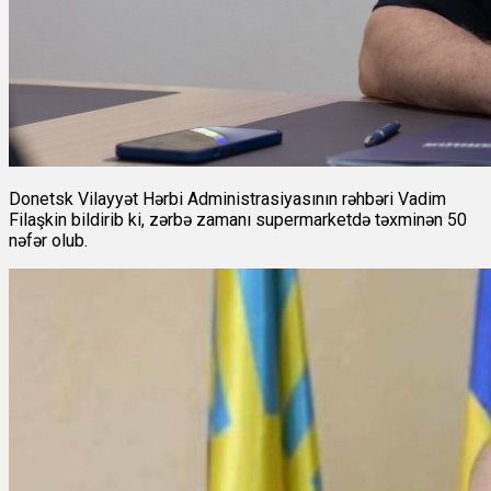
Donetsk Vilayyət Hərbi Administrasiyasının rəhbəri Vadim
Filaşkin bildirib ki, zərbə zamanı supermarketdə təxminən 50
nəfər olub.