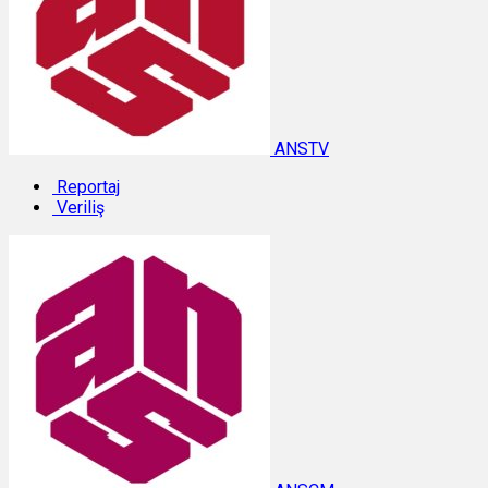
ANSTV
Reportaj
Veriliş