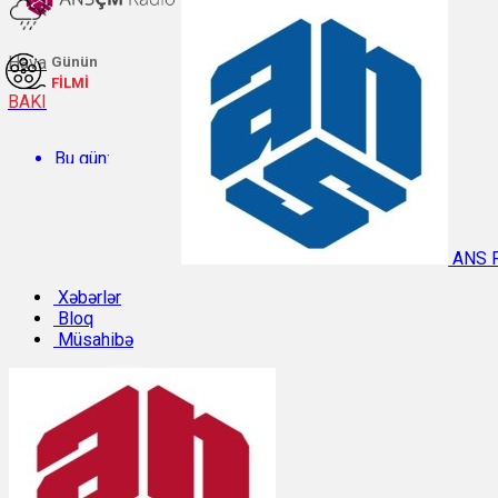
Hava
Günün
FİLMİ
BAKI
Bu gün:
Temperatur: 30.4°C. Rütubət: 49%.
ANS 
Sabah:
Xəbərlər
Bloq
Müsahibə
Temperatur: 29.9°C. Rütubət: 47%.