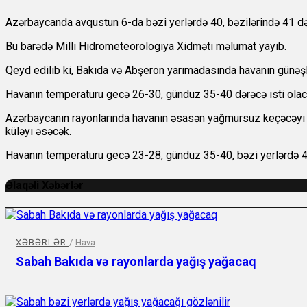
Azərbaycanda avqustun 6-da bəzi yerlərdə 40, bəzilərində 41 dərə
Bu barədə Milli Hidrometeorologiya Xidməti məlumat yayıb.
Qeyd edilib ki, Bakıda və Abşeron yarımadasında havanın günəşli
Havanın temperaturu gecə 26-30, gündüz 35-40 dərəcə isti olac
Azərbaycanın rayonlarında havanın əsasən yağmursuz keçəcəyi gö
küləyi əsəcək.
Havanın temperaturu gecə 23-28, gündüz 35-40, bəzi yerlərdə 4
Əlaqəli Xəbərlər
XƏBƏRLƏR
/
Hava
Sabah Bakıda və rayonlarda yağış yağacaq