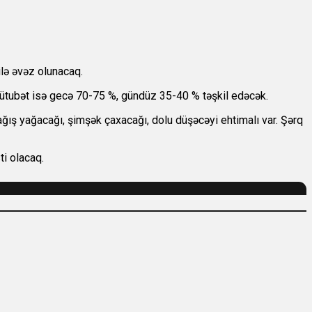
ilə əvəz olunacaq.
ütubət isə gecə 70-75 %, gündüz 35-40 % təşkil edəcək.
ğış yağacağı, şimşək çaxacağı, dolu düşəcəyi ehtimalı var. Şərq
i olacaq.