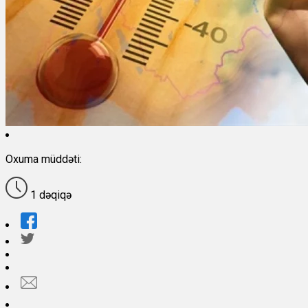
Oxuma müddəti:
1 dəqiqə