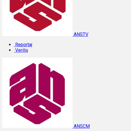
ANSTV
Reportaj
Veriliş
ANSÇM