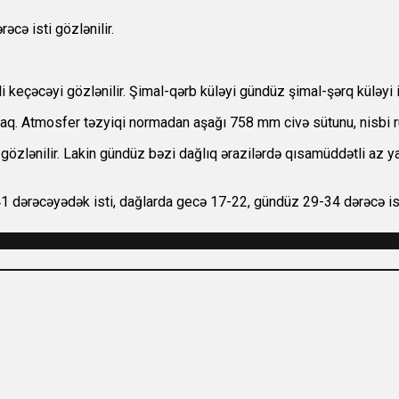
cə isti gözlənilir.
 keçəcəyi gözlənilir. Şimal-qərb küləyi gündüz şimal-şərq küləyi 
aq. Atmosfer təzyiqi normadan aşağı 758 mm civə sütunu, nisbi r
zlənilir. Lakin gündüz bəzi dağlıq ərazilərdə qısamüddətli az ya
1 dərəcəyədək isti, dağlarda gecə 17-22, gündüz 29-34 dərəcə ist