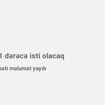
 dərəcə isti olacaq
məti məlumat yayıb