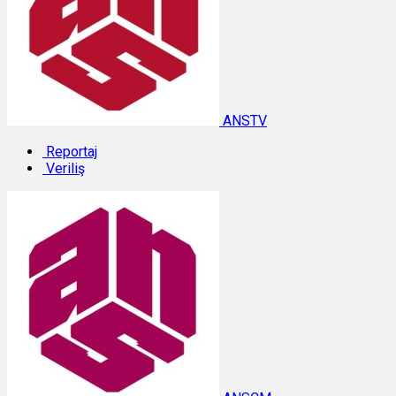
ANSTV
Reportaj
Veriliş