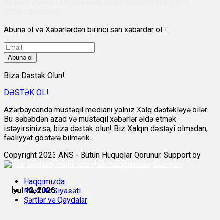
Abşeron rayonu, Qobu qəsəbəsi, Çingiz Mustafayev küç 311,
VÖEN:1700455151
Abunə ol və Xəbərlərdən birinci sən xəbərdar ol !
Abunə ol
Bizə Dəstək Olun!
DƏSTƏK OL!
Azərbaycanda müstəqil medianı yalnız Xalq dəstəkləyə bilər.
Bu səbəbdən azad və müstəqil xəbərlər əldə etmək
istəyirsinizsə, bizə dəstək olun! Biz Xalqın dəstəyi olmadan,
fəaliyyət göstərə bilmərik.
Copyright 2023 ANS - Bütün Hüquqlar Qorunur. Support by
Scorpion
Haqqımızda
İyul 11, 2026
İyul 12, 2026
İyul 12, 2026
İyul 12, 2026
İyul 12, 2026
İyul 13, 2026
Məxfilik Siyasəti
Şərtlər və Qaydalar