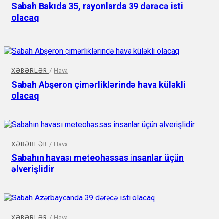
Sabah Bakıda 35, rayonlarda 39 dərəcə isti
olacaq
XƏBƏRLƏR
/
Hava
Sabah Abşeron çimərliklərində hava küləkli
olacaq
XƏBƏRLƏR
/
Hava
Sabahın havası meteohəssas insanlar üçün
əlverişlidir
XƏBƏRLƏR
/
Hava