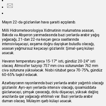
Mayın 22-də gözlənilən hava şəraiti açqılanıb.
Milli Hidrometeorologiya Xidmətinin məlumatına əsasən,
Bakıda və Abşeron yarımadasında bəzi yerlərdə arabir yağış
yağacağı, 21-dən 22-nə keçən gecə saatlarında
intensivləşəcəyi, axşama doğru dəyişkən buludlu olacağı,
əsasən yağmursuz keçəcəyi gözlənilir. Şimal-şərq küləyi
əsəcək.
Havanın temperaturu gecə 15-17° isti, gündüz 20-24° isti
olacaq. Atmosfer təzyiqi 757 mm civə sütunundan 762 mm
civə sütununa yüksələcək. Nisbi rütubət gecə 70-75%, gündüz
60-65% təşkil edəcək.
Azərbaycanın rayonlarında bəzi yerlərdə arabir yağıntılı olacağı
gözlənilir. Ayrı-ayrı yerlərdə intensiv olacağı, qısamüddətə
güclənəcəyi, şimşək çaxacağı, dolu düşəcəyi, yüksək dağlıq
ərazilərdə qar yağacağı ehtimalı var. Bəzi yerlərdə arabir
duman olacaq. Mülayim qərb küləyi əsəcək.