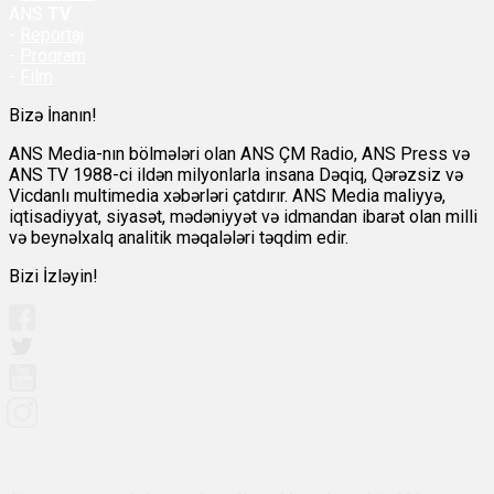
ANS
TV
-
Reportaj
-
Proqram
-
Film
Bizə İnanın!
ANS Media-nın bölmələri olan ANS ÇM Radio, ANS Press və
ANS TV 1988-ci ildən milyonlarla insana Dəqiq, Qərəzsiz və
Vicdanlı multimedia xəbərləri çatdırır. ANS Media maliyyə,
iqtisadiyyat, siyasət, mədəniyyət və idmandan ibarət olan milli
və beynəlxalq analitik məqalələri təqdim edir.
Bizi İzləyin!