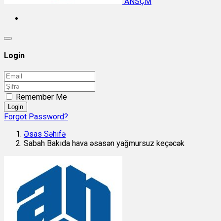
ANSÇM
Login
Remember Me
Login
Forgot Password?
Əsas Səhifə
Sabah Bakıda hava əsasən yağmursuz keçəcək