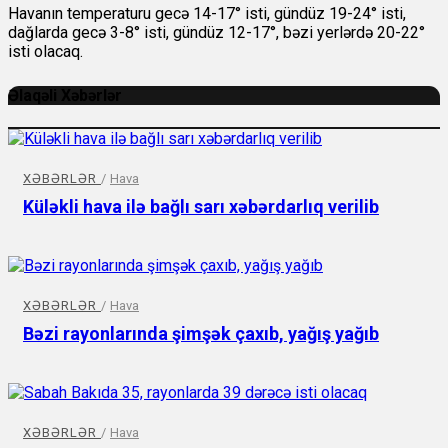
Havanın temperaturu gecə 14-17° isti, gündüz 19-24° isti,
dağlarda gecə 3-8° isti, gündüz 12-17°, bəzi yerlərdə 20-22°
isti olacaq.
Əlaqəli Xəbərlər
XƏBƏRLƏR
/
Hava
Küləkli hava ilə bağlı sarı xəbərdarlıq verilib
XƏBƏRLƏR
/
Hava
Bəzi rayonlarında şimşək çaxıb, yağış yağıb
XƏBƏRLƏR
/
Hava