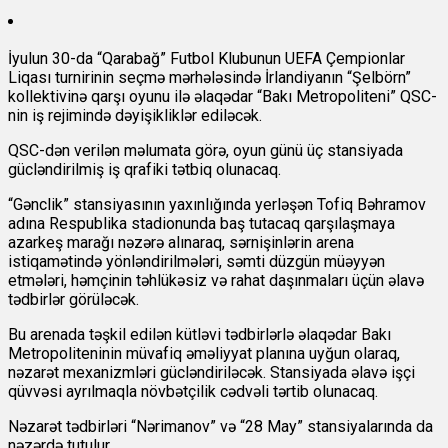
İyulun 30-da “Qarabağ” Futbol Klubunun UEFA Çempionlar
Liqası turnirinin seçmə mərhələsində İrlandiyanın “Şelbörn”
kollektivinə qarşı oyunu ilə əlaqədar “Bakı Metropoliteni” QSC-
nin iş rejimində dəyişikliklər ediləcək.
QSC-dən verilən məlumata görə, oyun günü üç stansiyada
gücləndirilmiş iş qrafiki tətbiq olunacaq.
“Gənclik” stansiyasının yaxınlığında yerləşən Tofiq Bəhramov
adına Respublika stadionunda baş tutacaq qarşılaşmaya
azarkeş marağı nəzərə alınaraq, sərnişinlərin arena
istiqamətində yönləndirilmələri, səmti düzgün müəyyən
etmələri, həmçinin təhlükəsiz və rahat daşınmaları üçün əlavə
tədbirlər görüləcək.
Bu arenada təşkil edilən kütləvi tədbirlərlə əlaqədar Bakı
Metropoliteninin müvafiq əməliyyat planına uyğun olaraq,
nəzarət mexanizmləri gücləndiriləcək. Stansiyada əlavə işçi
qüvvəsi ayrılmaqla növbətçilik cədvəli tərtib olunacaq.
Nəzarət tədbirləri “Nərimanov” və “28 May” stansiyalarında da
nəzərdə tutulur.