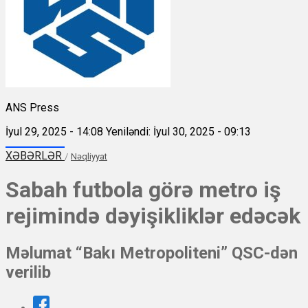
ANS Press
İyul 29, 2025 - 14:08
Yeniləndi: İyul 30, 2025 - 09:13
XƏBƏRLƏR
/
Nəqliyyat
Sabah futbola görə metro iş
rejimində dəyişikliklər edəcək
Məlumat “Bakı Metropoliteni” QSC-dən
verilib