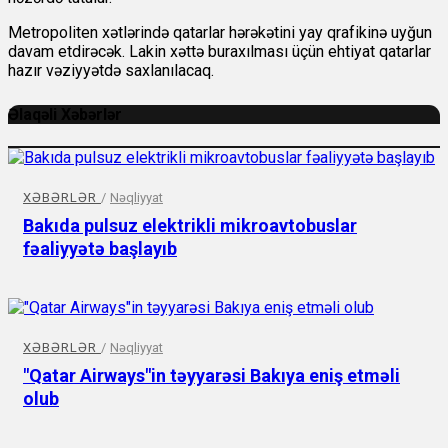
Metropoliten xətlərində qatarlar hərəkətini yay qrafikinə uyğun
davam etdirəcək. Lakin xəttə buraxılması üçün ehtiyat qatarlar
hazır vəziyyətdə saxlanılacaq.
Əlaqəli Xəbərlər
XƏBƏRLƏR
/
Nəqliyyat
Bakıda pulsuz elektrikli mikroavtobuslar
fəaliyyətə başlayıb
XƏBƏRLƏR
/
Nəqliyyat
"Qatar Airways"in təyyarəsi Bakıya eniş etməli
olub