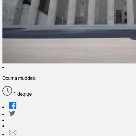
Oxuma müddəti:
1 dəqiqə