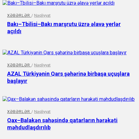
XƏBƏRLƏR
/
Nəqliyyat
Bakı–Tbilisi–Bakı marşrutu üzrə əlavə yerlər
açıldı
XƏBƏRLƏR
/
Nəqliyyat
AZAL Türkiyənin Qars şəhərinə birbaşa uçuşlara
başlayır
XƏBƏRLƏR
/
Nəqliyyat
Qax–Balakən sahəsində qatarların hərəkəti
məhdudlaşdırılıb