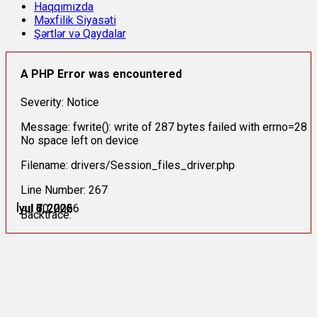
Haqqımızda
Məxfilik Siyasəti
Şərtlər və Qaydalar
A PHP Error was encountered
Severity: Notice
Message: fwrite(): write of 287 bytes failed with errno=28
No space left on device
Filename: drivers/Session_files_driver.php
Line Number: 267
İyul 6, 2026
İyul 6, 2026
İyul 7, 2026
İyul 7, 2026
İyul 8, 2026
İyul 10, 2026
Backtrace: