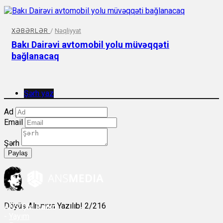
XƏBƏRLƏR
/
Nəqliyyat
Bakı Dairəvi avtomobil yolu müvəqqəti
bağlanacaq
Şərh yaz
Ad
Email
Şərh
Paylaş
Döyüş Alnınıza Yazılıb! 2/216
ANS
ÇM Radio
-
Yayım