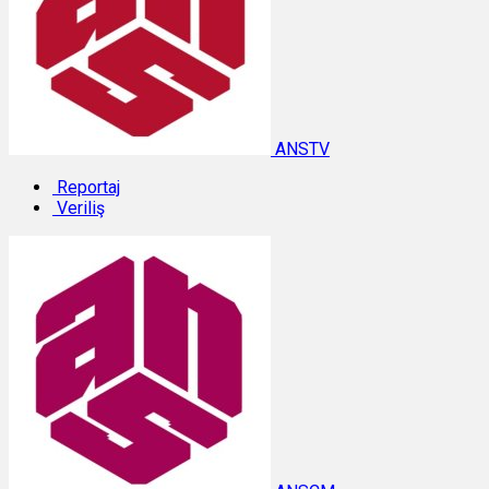
ANSTV
Reportaj
Veriliş