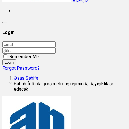
ANSÇM
Login
Remember Me
Login
Forgot Password?
Əsas Səhifə
Sabah futbola görə metro iş rejimində dəyişikliklər
edəcək