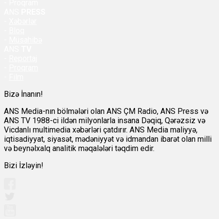
- Proqram
ANS
PRESS
-
Xəbərlər
-
Bloq
-
Müsahibə
ANS
TV
-
Reportaj
-
Proqram
-
Film
Bizə İnanın!
ANS Media-nın bölmələri olan ANS ÇM Radio, ANS Press və
ANS TV 1988-ci ildən milyonlarla insana Dəqiq, Qərəzsiz və
Vicdanlı multimedia xəbərləri çatdırır. ANS Media maliyyə,
iqtisadiyyat, siyasət, mədəniyyət və idmandan ibarət olan milli
və beynəlxalq analitik məqalələri təqdim edir.
Bizi İzləyin!