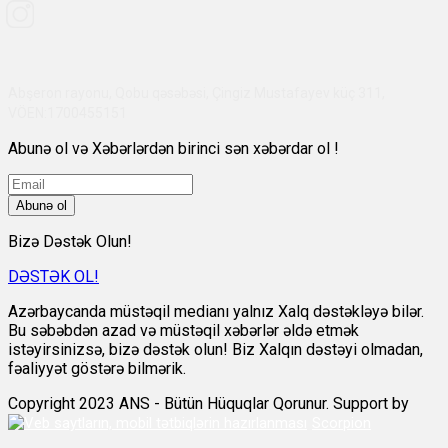
Abşeron rayonu, Qobu qəsəbəsi, Çingiz Mustafayev küç 311,
VÖEN:1700455151
Abunə ol və Xəbərlərdən birinci sən xəbərdar ol !
Abunə ol
Bizə Dəstək Olun!
DƏSTƏK OL!
Azərbaycanda müstəqil medianı yalnız Xalq dəstəkləyə bilər.
Bu səbəbdən azad və müstəqil xəbərlər əldə etmək
istəyirsinizsə, bizə dəstək olun! Biz Xalqın dəstəyi olmadan,
fəaliyyət göstərə bilmərik.
Copyright 2023 ANS - Bütün Hüquqlar Qorunur. Support by
Scorpion