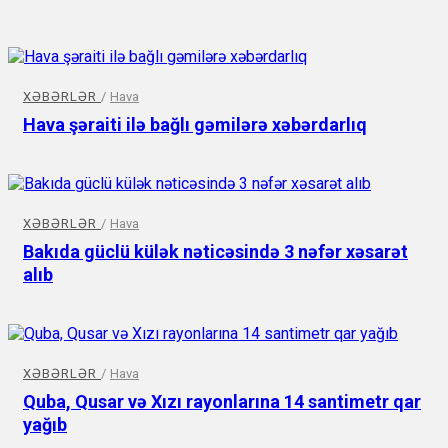
XƏBƏRLƏR
/
Hava
Hava şəraiti ilə bağlı gəmilərə xəbərdarlıq
XƏBƏRLƏR
/
Hava
Bakıda güclü külək nəticəsində 3 nəfər xəsarət
alıb
XƏBƏRLƏR
/
Hava
Quba, Qusar və Xızı rayonlarına 14 santimetr qar
yağıb