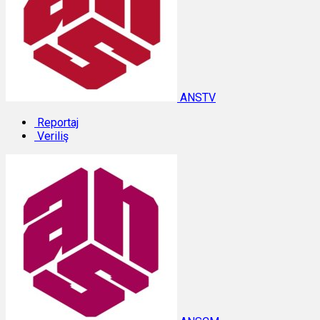
ANSTV
Reportaj
Veriliş