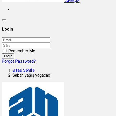
ANSÇM
Login
Remember Me
Login
Forgot Password?
Əsas Səhifə
Sabah yağış yağacaq