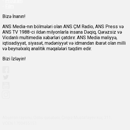
-
Proqram
-
Film
Bizə İnanın!
ANS Media-nın bölmələri olan ANS ÇM Radio, ANS Press və
ANS TV 1988-ci ildən milyonlarla insana Dəqiq, Qərəzsiz və
Vicdanlı multimedia xəbərləri çatdırır. ANS Media maliyyə,
iqtisadiyyat, siyasət, mədəniyyət və idmandan ibarət olan milli
və beynəlxalq analitik məqalələri təqdim edir.
Bizi İzləyin!
Abşeron rayonu, Qobu qəsəbəsi, Çingiz Mustafayev küç 311,
VÖEN:1700455151