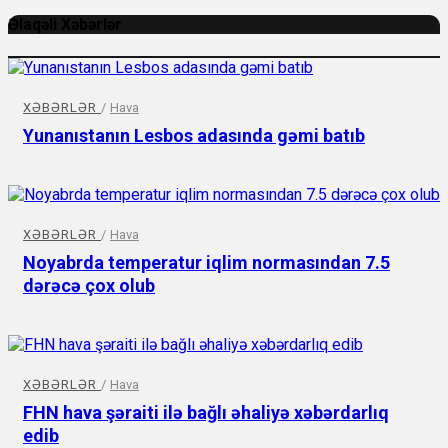
Əlaqəli Xəbərlər
XƏBƏRLƏR
/
Hava
Yunanıstanın Lesbos adasında gəmi batıb
XƏBƏRLƏR
/
Hava
Noyabrda temperatur iqlim normasından 7.5
dərəcə çox olub
XƏBƏRLƏR
/
Hava
FHN hava şəraiti ilə bağlı əhaliyə xəbərdarlıq
edib