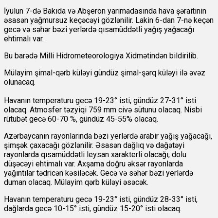
İyulun 7-də Bakıda və Abşeron yarımadasında hava şəraitinin
əsasən yağmursuz keçəcəyi gözlənilir. Lakin 6-dan 7-nə keçən
gecə və səhər bəzi yerlərdə qısamüddətli yağış yağacağı
ehtimalı var.
Bu barədə Milli Hidrometeorologiya Xidmətindən bildirilib.
Mülayim şimal-qərb küləyi gündüz şimal-şərq küləyi ilə əvəz
olunacaq.
Havanın temperaturu gecə 19-23° isti, gündüz 27-31° isti
olacaq. Atmosfer təzyiqi 759 mm civə sütunu olacaq. Nisbi
rütubət gecə 60-70 %, gündüz 45-55% olacaq.
Azərbaycanın rayonlarında bəzi yerlərdə arabir yağış yağacağı,
şimşək çaxacağı gözlənilir. Əsasən dağlıq və dağətəyi
rayonlarda qısamüddətli leysan xarakterli olacağı, dolu
düşəcəyi ehtimalı var. Axşama doğru əksər rayonlarda
yağıntılar tədricən kəsiləcək. Gecə və səhər bəzi yerlərdə
duman olacaq. Mülayim qərb küləyi əsəcək.
Havanın temperaturu gecə 19-23° isti, gündüz 28-33° isti,
dağlarda gecə 10-15° isti, gündüz 15-20° isti olacaq.