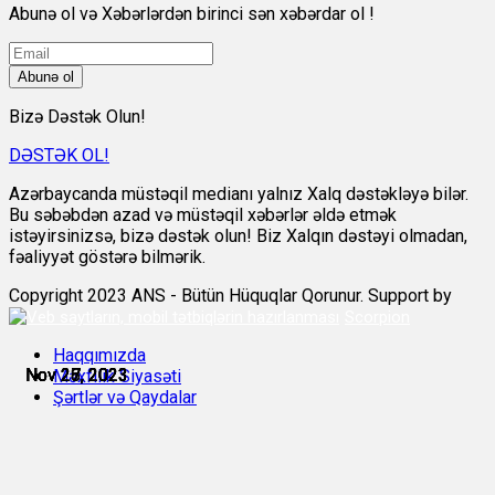
Abunə ol və Xəbərlərdən birinci sən xəbərdar ol !
Abunə ol
Bizə Dəstək Olun!
DƏSTƏK OL!
Azərbaycanda müstəqil medianı yalnız Xalq dəstəkləyə bilər.
Bu səbəbdən azad və müstəqil xəbərlər əldə etmək
istəyirsinizsə, bizə dəstək olun! Biz Xalqın dəstəyi olmadan,
fəaliyyət göstərə bilmərik.
Copyright 2023 ANS - Bütün Hüquqlar Qorunur. Support by
Scorpion
Haqqımızda
Nov 26, 2023
Nov 27, 2023
Nov 27, 2023
Nov 27, 2023
Nov 27, 2023
Nov 28, 2023
Məxfilik Siyasəti
Şərtlər və Qaydalar