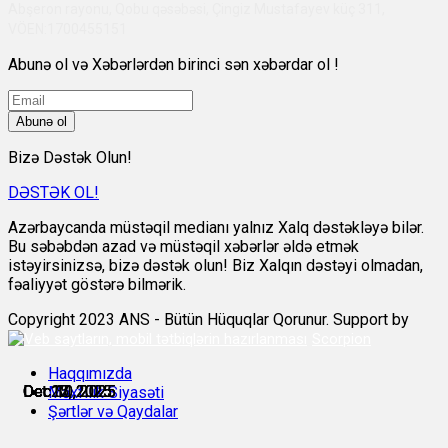
Abşeron rayonu, Qobu qəsəbəsi, Çingiz Mustafayev küç 311,
VÖEN:1700455151
Abunə ol və Xəbərlərdən birinci sən xəbərdar ol !
Abunə ol
Bizə Dəstək Olun!
DƏSTƏK OL!
Azərbaycanda müstəqil medianı yalnız Xalq dəstəkləyə bilər.
Bu səbəbdən azad və müstəqil xəbərlər əldə etmək
istəyirsinizsə, bizə dəstək olun! Biz Xalqın dəstəyi olmadan,
fəaliyyət göstərə bilmərik.
Copyright 2023 ANS - Bütün Hüquqlar Qorunur. Support by
Scorpion
Haqqımızda
Oct 15, 2025
Oct 17, 2025
Oct 22, 2025
Dec 10, 2025
Dec 11, 2025
Dec 30, 2025
Məxfilik Siyasəti
Şərtlər və Qaydalar