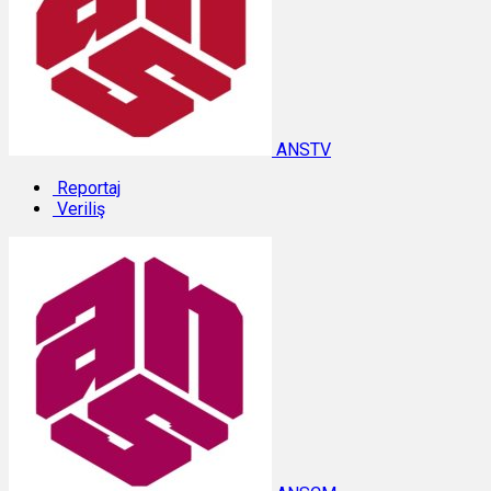
ANSTV
Reportaj
Veriliş