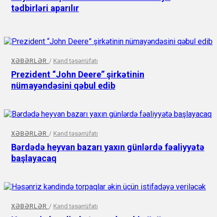
tədbirləri aparılır
XƏBƏRLƏR
/
Kənd təsərrüfatı
Prezident “John Deere” şirkətinin
nümayəndəsini qəbul edib
XƏBƏRLƏR
/
Kənd təsərrüfatı
Bərdədə heyvan bazarı yaxın günlərdə fəaliyyətə
başlayacaq
XƏBƏRLƏR
/
Kənd təsərrüfatı