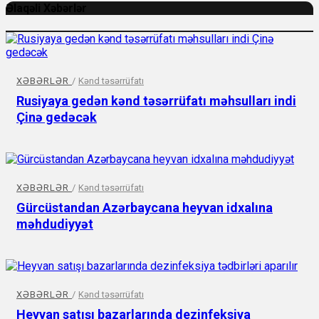
Əlaqəli Xəbərlər
XƏBƏRLƏR
/
Kənd təsərrüfatı
Rusiyaya gedən kənd təsərrüfatı məhsulları indi
Çinə gedəcək
XƏBƏRLƏR
/
Kənd təsərrüfatı
Gürcüstandan Azərbaycana heyvan idxalına
məhdudiyyət
XƏBƏRLƏR
/
Kənd təsərrüfatı
Heyvan satışı bazarlarında dezinfeksiya