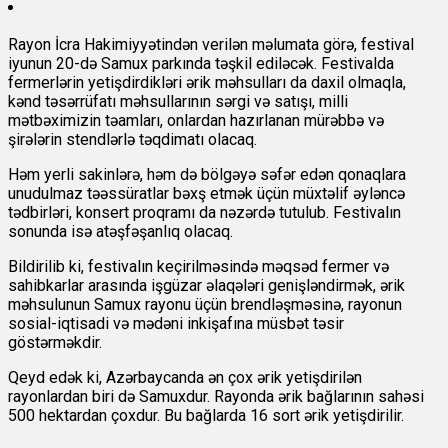
Rayon İcra Hakimiyyətindən verilən məlumata görə, festival
iyunun 20-də Samux parkında təşkil ediləcək. Festivalda
fermerlərin yetişdirdikləri ərik məhsulları da daxil olmaqla,
kənd təsərrüfatı məhsullarının sərgi və satışı, milli
mətbəximizin təamları, onlardan hazırlanan mürəbbə və
şirələrin stendlərlə təqdimatı olacaq.
Həm yerli sakinlərə, həm də bölgəyə səfər edən qonaqlara
unudulmaz təəssüratlar bəxş etmək üçün müxtəlif əyləncə
tədbirləri, konsert proqramı da nəzərdə tutulub. Festivalın
sonunda isə atəşfəşanlıq olacaq.
Bildirilib ki, festivalın keçirilməsində məqsəd fermer və
sahibkarlar arasında işgüzar əlaqələri genişləndirmək, ərik
məhsulunun Samux rayonu üçün brendləşməsinə, rayonun
sosial-iqtisadi və mədəni inkişafına müsbət təsir
göstərməkdir.
Qeyd edək ki, Azərbaycanda ən çox ərik yetişdi
rilən
rayonlardan biri də Samuxdur. Rayonda ərik bağlarının sahəsi
500 hektardan çoxdur. Bu bağlarda 16 sort ərik yetişdirilir.