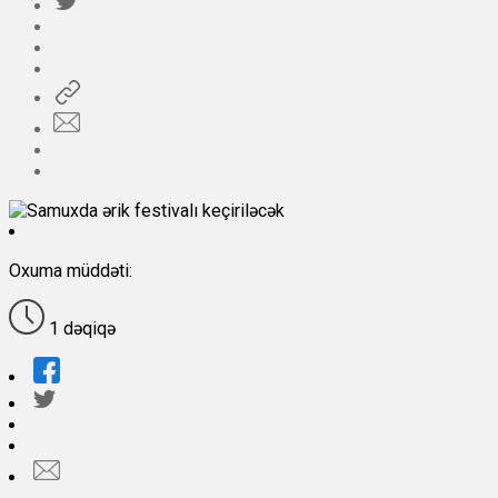
Oxuma müddəti:
1 dəqiqə