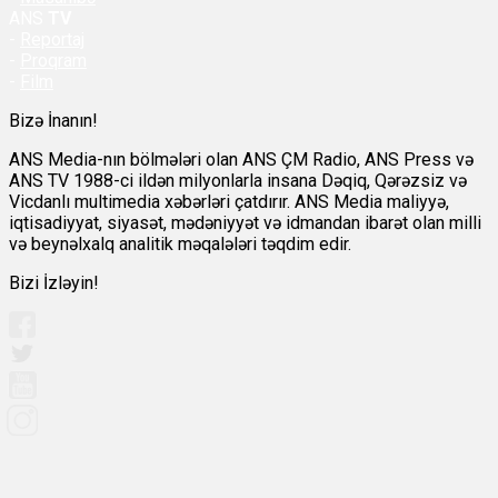
ANS
TV
-
Reportaj
-
Proqram
-
Film
Bizə İnanın!
ANS Media-nın bölmələri olan ANS ÇM Radio, ANS Press və
ANS TV 1988-ci ildən milyonlarla insana Dəqiq, Qərəzsiz və
Vicdanlı multimedia xəbərləri çatdırır. ANS Media maliyyə,
iqtisadiyyat, siyasət, mədəniyyət və idmandan ibarət olan milli
və beynəlxalq analitik məqalələri təqdim edir.
Bizi İzləyin!