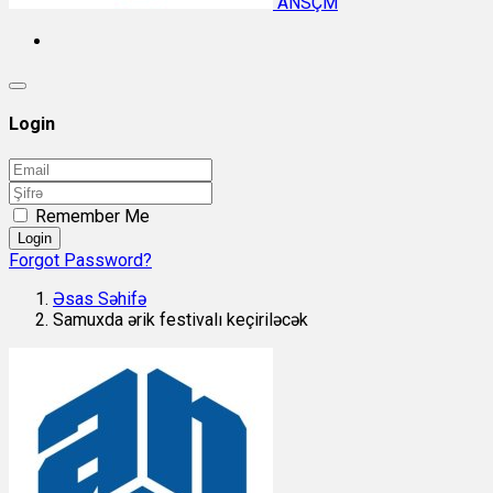
ANSÇM
Login
Remember Me
Login
Forgot Password?
Əsas Səhifə
Samuxda ərik festivalı keçiriləcək