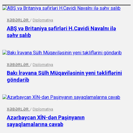
XƏBƏRLƏR
/
Diplomatiya
ABŞ və Britaniya səfirləri H.Cavidi Navalnı ilə
səhv salıb
XƏBƏRLƏR
/
Diplomatiya
Bakı İrəvana Sülh Müqaviləsinin yeni təkliflərini
göndərib
XƏBƏRLƏR
/
Diplomatiya
Azərbaycan XİN-dən Paşinyanın
sayaqlamalarına cavab