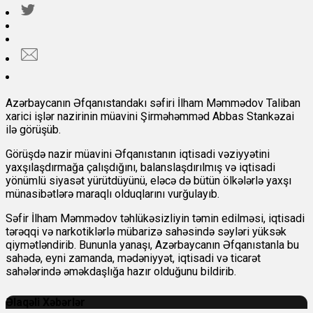
Azərbaycanın Əfqanıstandakı səfiri İlham Məmmədov Taliban
xarici işlər nazirinin müavini Şirməhəmməd Abbas Stankəzai
ilə görüşüb.
Görüşdə nazir müavini Əfqanıstanın iqtisadi vəziyyətini
yaxşılaşdırmağa çalışdığını, balanslaşdırılmış və iqtisadi
yönümlü siyasət yürütdüyünü, eləcə də bütün ölkələrlə yaxşı
münasibətlərə maraqlı olduqlarını vurğulayıb.
Səfir İlham Məmmədov təhlükəsizliyin təmin edilməsi, iqtisadi
tərəqqi və narkotiklərlə mübarizə sahəsində səyləri yüksək
qiymətləndirib. Bununla yanaşı, Azərbaycanın Əfqanıstanla bu
sahədə, eyni zamanda, mədəniyyət, iqtisadi və ticarət
sahələrində əməkdaşlığa hazır olduğunu bildirib.
Əlaqəli Xəbərlər