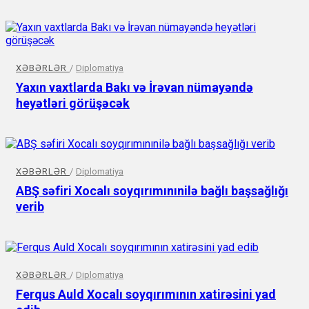
XƏBƏRLƏR
/
Diplomatiya
Yaxın vaxtlarda Bakı və İrəvan nümayəndə
heyətləri görüşəcək
XƏBƏRLƏR
/
Diplomatiya
ABŞ səfiri Xocalı soyqırımınınilə bağlı başsağlığı
verib
XƏBƏRLƏR
/
Diplomatiya
Ferqus Auld Xocalı soyqırımının xatirəsini yad