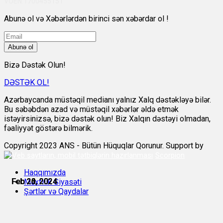
VÖEN:1700455151
Abunə ol və Xəbərlərdən birinci sən xəbərdar ol !
Abunə ol
Bizə Dəstək Olun!
DƏSTƏK OL!
Azərbaycanda müstəqil medianı yalnız Xalq dəstəkləyə bilər.
Bu səbəbdən azad və müstəqil xəbərlər əldə etmək
istəyirsinizsə, bizə dəstək olun! Biz Xalqın dəstəyi olmadan,
fəaliyyət göstərə bilmərik.
Copyright 2023 ANS - Bütün Hüquqlar Qorunur. Support by
Scorpion
Haqqımızda
Feb 20, 2024
Feb 21, 2024
Feb 23, 2024
Feb 26, 2024
Feb 26, 2024
Feb 26, 2024
Məxfilik Siyasəti
Şərtlər və Qaydalar