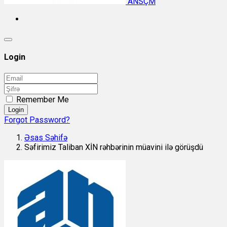
ANSÇM
Login
Remember Me
Login
Forgot Password?
Əsas Səhifə
Səfirimiz Taliban XİN rəhbərinin müavini ilə görüşdü