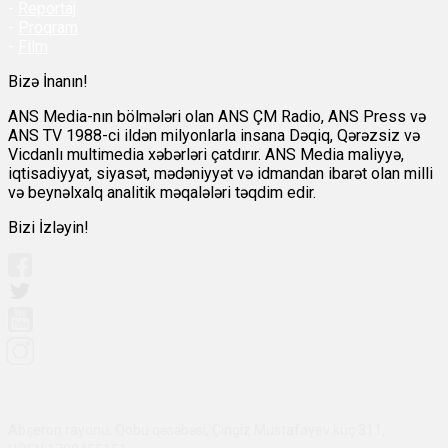
-
Reportaj
-
Proqram
-
Film
Bizə İnanın!
ANS Media-nın bölmələri olan ANS ÇM Radio, ANS Press və
ANS TV 1988-ci ildən milyonlarla insana Dəqiq, Qərəzsiz və
Vicdanlı multimedia xəbərləri çatdırır. ANS Media maliyyə,
iqtisadiyyat, siyasət, mədəniyyət və idmandan ibarət olan milli
və beynəlxalq analitik məqalələri təqdim edir.
Bizi İzləyin!
Abşeron rayonu, Qobu qəsəbəsi, Çingiz Mustafayev küç 311,