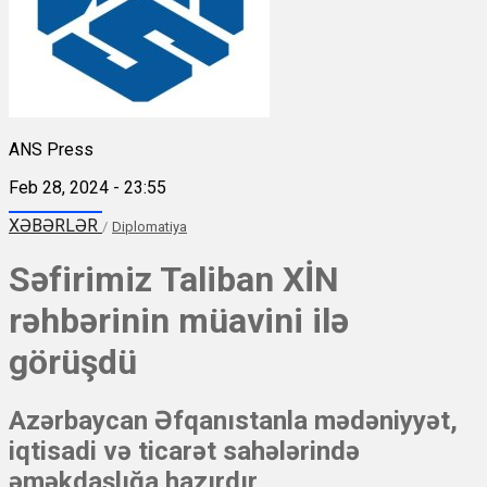
ANS Press
Feb 28, 2024 - 23:55
XƏBƏRLƏR
/
Diplomatiya
Səfirimiz Taliban XİN
rəhbərinin müavini ilə
görüşdü
Azərbaycan Əfqanıstanla mədəniyyət,
iqtisadi və ticarət sahələrində
əməkdaşlığa hazırdır