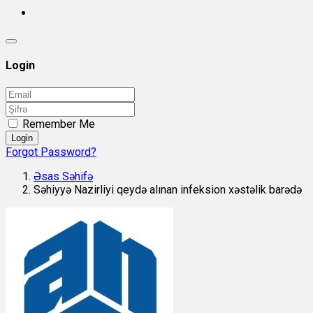
Login
Remember Me
Login
Forgot Password?
Əsas Səhifə
Səhiyyə Nazirliyi qeydə alınan infeksion xəstəlik barədə