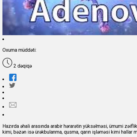
Oxuma müddəti:
2 dəqiqə
Hazırda əhali arasında arabir hərarətin yüksəlməsi, ümumi zəiflik
kimi, bəzən isə ürəkbulanma, qusma, qarın işləməsi kimi hallar m