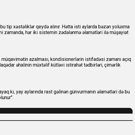
bu tip xəstəliklər qeydə alınır. Hətta isti aylarda bəzən yoluxma
yni zamanda, hər iki sistemin zədələnmə əlamətləri ilə müşayiət
ra müqavimətin azalması, kondisionerlərin istifadəsi zamanı açıq
ədar əhalinin müxtəlif kütləvi istirahət tədbirləri, çimərlik
aq ki, yay aylarında rast gəlinən günvurmanın əlamətləri də bu
lunur".