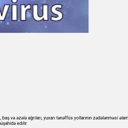
, baş və əzələ ağrıları, yuxarı tənəffüs yollarının zədələnməsi əla
üşahidə edilir