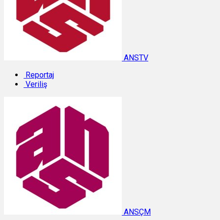
ANSTV
Reportaj
Veriliş
ANSÇM