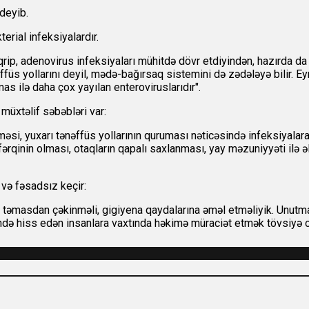
deyib.
erial infeksiyalardır.
aqrip, adenovirus infeksiyaları mühitdə dövr etdiyindən, hazırda da 
ffüs yollarını deyil, mədə-bağırsaq sistemini də zədələyə bilir. E
as ilə daha çox yayılan enteroviruslarıdır".
 müxtəlif səbəbləri var:
məsi, yuxarı tənəffüs yollarının quruması nəticəsində infeksiyala
qinin olması, otaqların qapalı saxlanması, yay məzuniyyəti ilə əlaq
 və fəsadsız keçir:
təmasdan çəkinməli, gigiyena qaydalarına əməl etməliyik. Unutmay
zündə hiss edən insanlara vaxtında həkimə müraciət etmək tövsiyə o