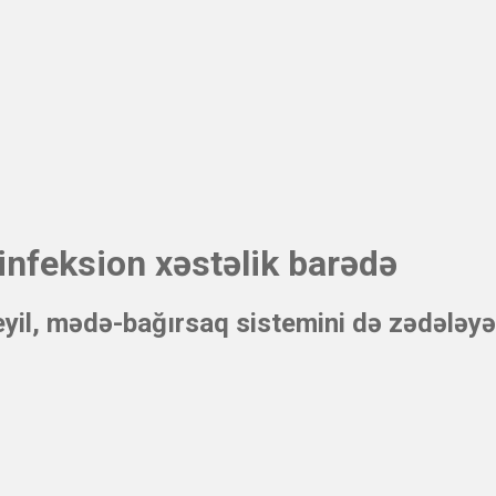
 infeksion xəstəlik barədə
eyil, mədə-bağırsaq sistemini də zədələyə 