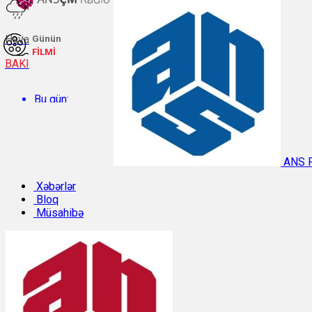
Hava
Günün
FİLMİ
BAKI
Bu gün:
Temperatur: 27.6°C. Rütubət: 60%.
ANS 
Sabah:
Xəbərlər
Bloq
Müsahibə
Temperatur: 29.8°C. Rütubət: 48%.