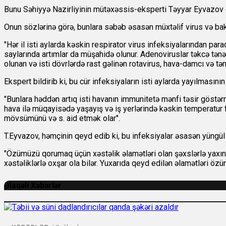
Bunu Səhiyyə Nazirliyinin mütəxəssis-eksperti Təyyar Eyvazov 
Onun sözlərinə görə, bunlara səbəb əsasən müxtəlif virus və bakt
"Hər il isti aylarda kəskin respirator virus infeksiyalarından par
saylarında artımlar da müşahidə olunur. Adenoviruslar təkcə tənə
olunan və isti dövrlərdə rast gəlinən rotavirus, hava-damcı və təm
Ekspert bildirib ki, bu cür infeksiyaların isti aylarda yayılmasının
"Bunlara həddən artıq isti havanın immunitetə mənfi təsir göstər
hava ilə müqayisədə yaşayış və iş yerlərində kəskin temperatur fər
mövsümünü və s. aid etmək olar".
T.Eyvazov, həmçinin qeyd edib ki, bu infeksiyalar əsasən yüngül
"Özümüzü qorumaq üçün xəstəlik əlamətləri olan şəxslərlə yaxın 
xəstəliklərlə oxşar ola bilər. Yuxarıda qeyd edilən əlamətləri ö
Əlaqəli Xəbərlər