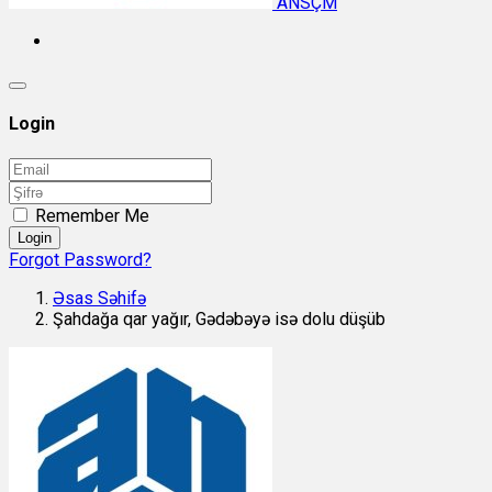
ANSÇM
Login
Remember Me
Login
Forgot Password?
Əsas Səhifə
Şahdağa qar yağır, Gədəbəyə isə dolu düşüb