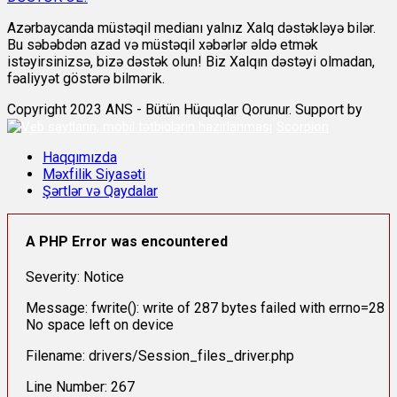
Azərbaycanda müstəqil medianı yalnız Xalq dəstəkləyə bilər.
Bu səbəbdən azad və müstəqil xəbərlər əldə etmək
istəyirsinizsə, bizə dəstək olun! Biz Xalqın dəstəyi olmadan,
fəaliyyət göstərə bilmərik.
Copyright 2023 ANS - Bütün Hüquqlar Qorunur. Support by
Scorpion
Haqqımızda
Məxfilik Siyasəti
Şərtlər və Qaydalar
A PHP Error was encountered
Severity: Notice
Message: fwrite(): write of 287 bytes failed with errno=28
No space left on device
Filename: drivers/Session_files_driver.php
Line Number: 267