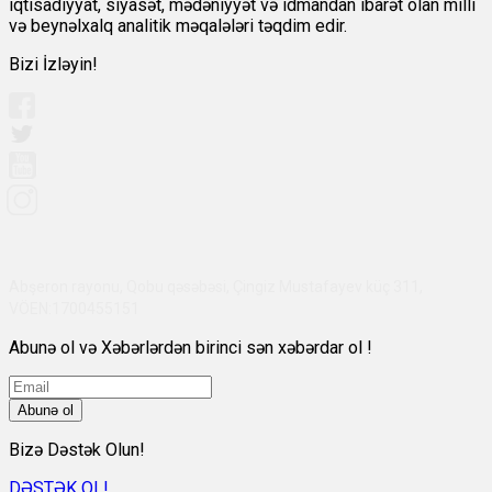
iqtisadiyyat, siyasət, mədəniyyət və idmandan ibarət olan milli
və beynəlxalq analitik məqalələri təqdim edir.
Bizi İzləyin!
Abşeron rayonu, Qobu qəsəbəsi, Çingiz Mustafayev küç 311,
VÖEN:1700455151
Abunə ol və Xəbərlərdən birinci sən xəbərdar ol !
Abunə ol
Bizə Dəstək Olun!
DƏSTƏK OL!