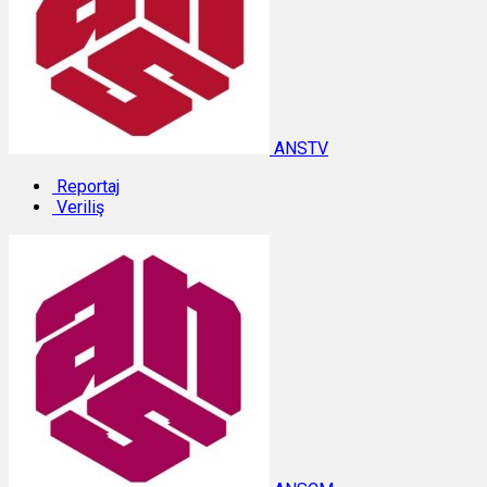
ANSTV
Reportaj
Veriliş