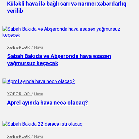
Küləkli hava ilə bağlı sarı və narıncı xəbərdarlıq
verilib
XƏBƏRLƏR
/
Hava
Sabah Bakıda və Abşeronda hava əsasən
yağmursuz keçəcək
XƏBƏRLƏR
/
Hava
Aprel ayında hava necə olacaq?
XƏBƏRLƏR
/
Hava