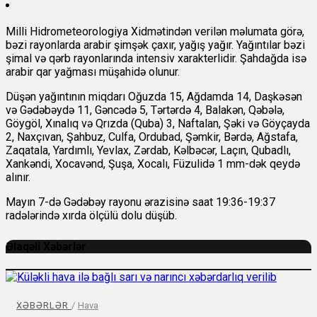
Milli Hidrometeorologiya Xidmətindən verilən məlumata görə,
bəzi rayonlarda arabir şimşək çaxır, yağış yağır. Yağıntılar bəzi
şimal və qərb rayonlarında intensiv xarakterlidir. Şahdağda isə
arabir qar yağması müşahidə olunur.
Düşən yağıntının miqdarı Oğuzda 15, Ağdamda 14, Daşkəsən
və Gədəbəydə 11, Gəncədə 5, Tərtərdə 4, Balakən, Qəbələ,
Göygöl, Xınalıq və Qrızda (Quba) 3, Naftalan, Şəki və Göyçayda
2, Naxçıvan, Şahbuz, Culfa, Ordubad, Şəmkir, Bərdə, Ağstafa,
Zaqatala, Yardımlı, Yevlax, Zərdab, Kəlbəcər, Laçın, Qubadlı,
Xankəndi, Xocavənd, Şuşa, Xocalı, Füzulidə 1 mm-dək qeydə
alınır.
Mayın 7-də Gədəbəy rayonu ərazisinə saat 19:36-19:37
radələrində xırda ölçülü dolu düşüb.
Əlaqəli Xəbərlər
XƏBƏRLƏR
/
Hava