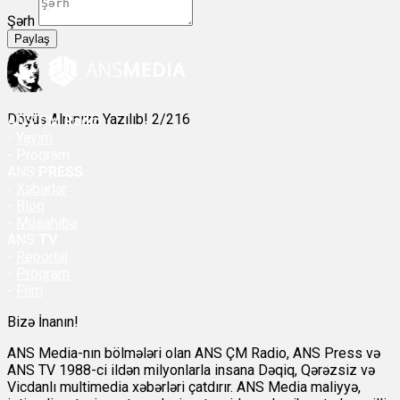
Şərh
Paylaş
Döyüş Alnınıza Yazılıb! 2/216
ANS
ÇM Radio
-
Yayım
- Proqram
ANS
PRESS
-
Xəbərlər
-
Bloq
-
Müsahibə
ANS
TV
-
Reportaj
-
Proqram
-
Film
Bizə İnanın!
ANS Media-nın bölmələri olan ANS ÇM Radio, ANS Press və
ANS TV 1988-ci ildən milyonlarla insana Dəqiq, Qərəzsiz və
Vicdanlı multimedia xəbərləri çatdırır. ANS Media maliyyə,