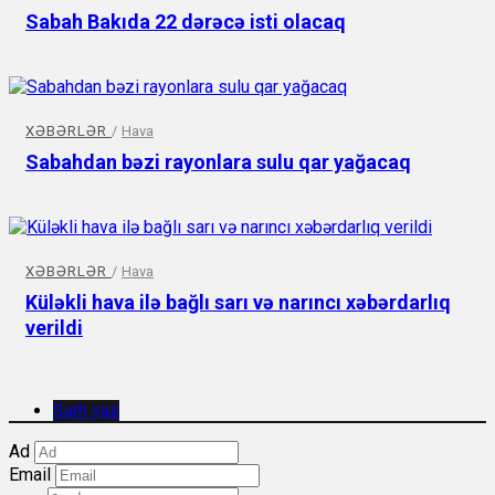
Sabah Bakıda 22 dərəcə isti olacaq
XƏBƏRLƏR
/
Hava
Sabahdan bəzi rayonlara sulu qar yağacaq
XƏBƏRLƏR
/
Hava
Küləkli hava ilə bağlı sarı və narıncı xəbərdarlıq
verildi
Şərh yaz
Ad
Email