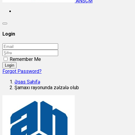
ANSÇM
Login
Remember Me
Login
Forgot Password?
Əsas Səhifə
Şamaxı rayonunda zəlzələ olub