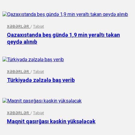
XƏBƏRLƏR
/
Təbiət
Qazaxıstanda beş gündə 1,9 min yeraltı təkan
qeydə alınıb
XƏBƏRLƏR
/
Təbiət
Türkiyədə zəlzələ baş verib
XƏBƏRLƏR
/
Təbiət
Maqnit qasırğası kəskin yüksələcək