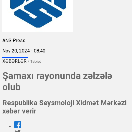
ANS Press
Nov 20, 2024 - 08:40
XƏBƏRLƏR
/
Təbiət
Şamaxı rayonunda zəlzələ
olub
Respublika Seysmoloji Xidmət Mərkəzi
xəbər verir