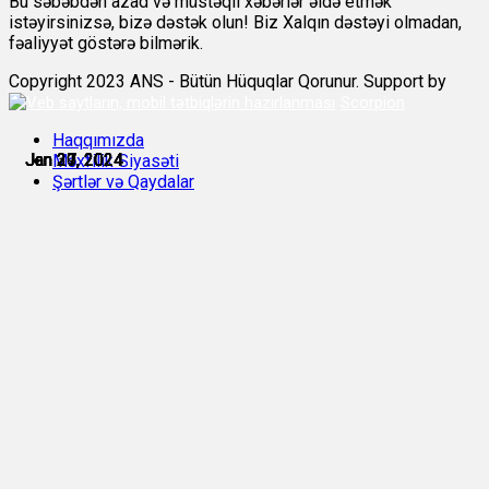
Bu səbəbdən azad və müstəqil xəbərlər əldə etmək
istəyirsinizsə, bizə dəstək olun! Biz Xalqın dəstəyi olmadan,
fəaliyyət göstərə bilmərik.
Copyright 2023 ANS - Bütün Hüquqlar Qorunur. Support by
Scorpion
Haqqımızda
Jan 27, 2024
Jan 27, 2024
Jan 27, 2024
Jan 29, 2024
Jan 30, 2024
Jan 31, 2024
Məxfilik Siyasəti
Şərtlər və Qaydalar