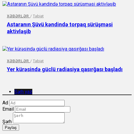
XƏBƏRLƏR
/
Təbiət
Astaranın Şüvü kəndində torpaq sürüşməsi
aktivləşib
XƏBƏRLƏR
/
Təbiət
Yer kürəsində güclü radiasiya qasırğası başladı
Şərh yaz
Ad
Email
Şərh
Paylaş