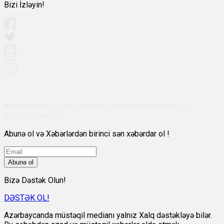
Bizi İzləyin!
Abşeron rayonu, Qobu qəsəbəsi, Çingiz Mustafayev küç 311,
VÖEN:1700455151
Abunə ol və Xəbərlərdən birinci sən xəbərdar ol !
Abunə ol
Bizə Dəstək Olun!
DƏSTƏK OL!
Azərbaycanda müstəqil medianı yalnız Xalq dəstəkləyə bilər.