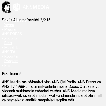
Döyüş Alnınıza Yazılıb! 2/216
ANS
ÇM Radio
-
Yayım
- Proqram
ANS
PRESS
-
Xəbərlər
-
Bloq
-
Müsahibə
ANS
TV
-
Reportaj
-
Proqram
-
Film
Bizə İnanın!
ANS Media-nın bölmələri olan ANS ÇM Radio, ANS Press və
ANS TV 1988-ci ildən milyonlarla insana Dəqiq, Qərəzsiz və
Vicdanlı multimedia xəbərləri çatdırır. ANS Media maliyyə,
iqtisadiyyat, siyasət, mədəniyyət və idmandan ibarət olan milli
və beynəlxalq analitik məqalələri təqdim edir.