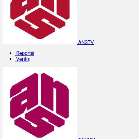
ANSTV
Reportaj
Veriliş