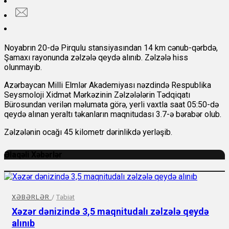
Noyabrın 20-də Pirqulu stansiyasından 14 km cənub-qərbdə,
Şamaxı rayonunda zəlzələ qeydə alınıb. Zəlzələ hiss
olunmayıb.
Azərbaycan Milli Elmlər Akademiyası nəzdində Respublika
Seysmoloji Xidmət Mərkəzinin Zəlzələlərin Tədqiqatı
Bürosundan
verilən məlumata görə, yerli vaxtla saat 05:50-də
qeydə alınan yeraltı təkanların maqnitudası 3.7-ə bərabər olub.
Zəlzələnin ocağı 45 kilometr dərinlikdə yerləşib.
Əlaqəli Xəbərlər
XƏBƏRLƏR
/
Təbiət
Xəzər dənizində 3,5 maqnitudalı zəlzələ qeydə
alınıb